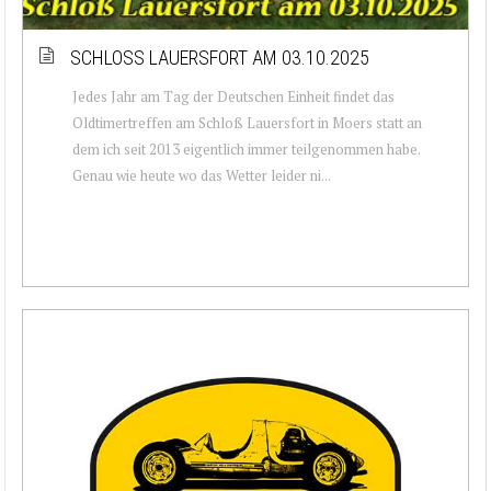
SCHLOSS LAUERSFORT AM 03.10.2025
Jedes Jahr am Tag der Deutschen Einheit findet das
Oldtimertreffen am Schloß Lauersfort in Moers statt an
dem ich seit 2013 eigentlich immer teilgenommen habe.
Genau wie heute wo das Wetter leider ni...