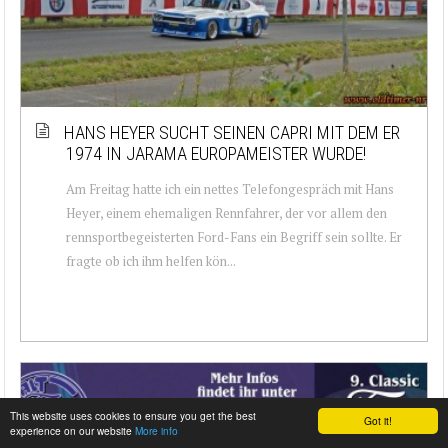
HANS HEYER SUCHT SEINEN CAPRI MIT DEM ER
1974 IN JARAMA EUROPAMEISTER WURDE!
Am Freitag hatte ich ein nettes Telefongespräch mit Hans
Heyer, einem ehemaligen Rennfahrer, der vor allem den
rennsportbegeisterten Ford-Fans ein Begriff sein sollte. Er
fragte ob ich ihm helfen kön...
This website uses cookies to ensure you get the best
Got it!
experience on our website
More info