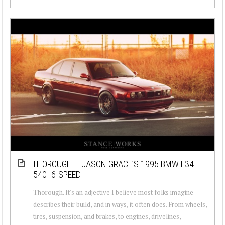
THOROUGH – JASON GRACE’S 1995 BMW E34
540I 6-SPEED
Thorough. It's an adjective I believe most folks imagine
describes their build, and in ways, it often does. From wheels,
tires, suspension, and brakes, to engines, drivelines,