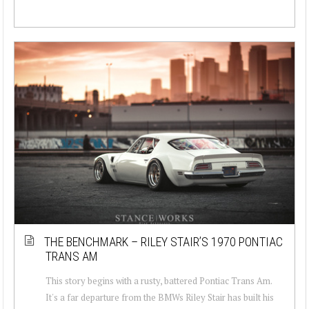
THE BENCHMARK – RILEY STAIR’S 1970 PONTIAC
TRANS AM
This story begins with a rusty, battered Pontiac Trans Am.
It's a far departure from the BMWs Riley Stair has built his