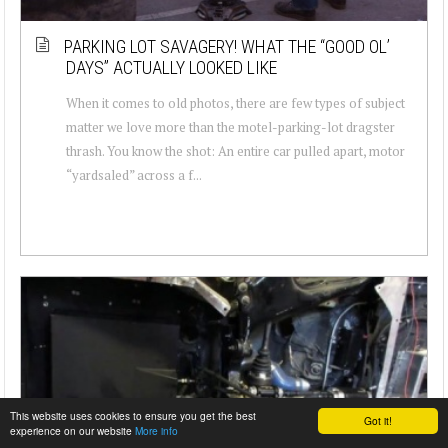
PARKING LOT SAVAGERY! WHAT THE “GOOD OL’
DAYS” ACTUALLY LOOKED LIKE
When it comes to old photos, there are few types of subject
matter we love more than the motel-parking-lot dragster
thrash. You know the shot: An entire car pulled apart, motor
“yardsaled” across a f...
This website uses cookies to ensure you get the best
Got it!
experience on our website
More info