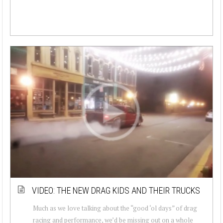
VIDEO: THE NEW DRAG KIDS AND THEIR TRUCKS
Much as we love talking about the “good ‘ol days” of drag
racing and performance, we’d be missing out on a whole