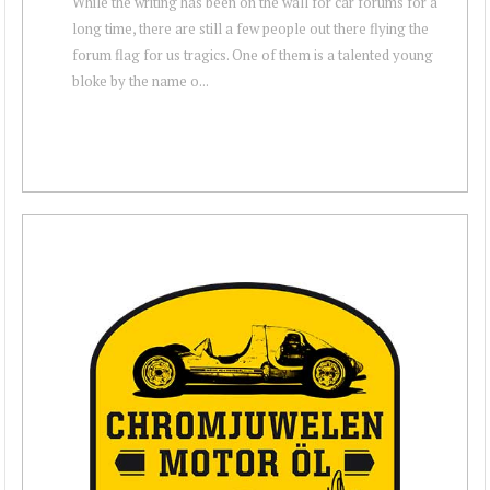
While the writing has been on the wall for car forums for a
long time, there are still a few people out there flying the
forum flag for us tragics. One of them is a talented young
bloke by the name o...