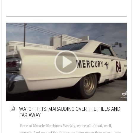
WATCH THIS: MARAUDING OVER THE HILLS AND
FAR AWAY
Here at Muscle Machines Weekly, we’re all about, well,
muscle. And one of the things we love more than most – the