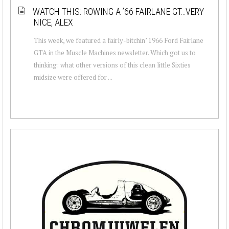
WATCH THIS: ROWING A ’66 FAIRLANE GT…VERY
NICE, ALEX
This week, we featured a fairly-bitchin’ 1966 Ford Fairlane
GTA in the Muscle Machines newsletter. Which got us to
thinking: what other versions of this clean little Sixties
midsize were offered for ...