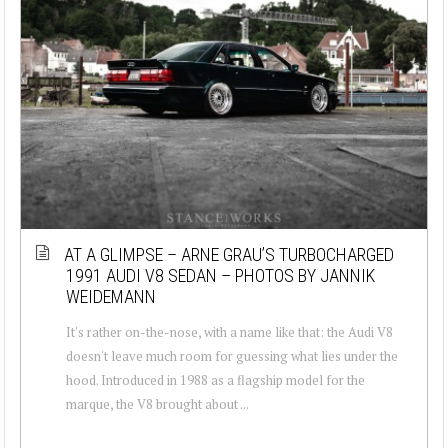
AT A GLIMPSE – ARNE GRAU’S TURBOCHARGED
1991 AUDI V8 SEDAN – PHOTOS BY JANNIK
WEIDEMANN
It's rather on-the-nose, with a name like that: the Audi V8
doesn't leave much room for guessing what lies under the
hood. Introduced in 1988 as a flagship model for the
marque, the V8 brought about ...