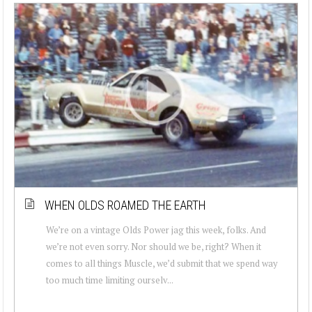
WHEN OLDS ROAMED THE EARTH
We’re on a vintage Olds Power jag this week, folks. And
we’re not even sorry. Nor should we be, right? When it
comes to all things Muscle, we’d submit that we spend way
too much time limiting ourselv...