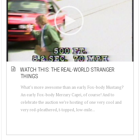
WATCH THIS: THE REAL-WORLD STRANGER
THINGS
What’s more awesome than an early Fox-body Mustang?
An early Fox-body Mercury Capri, of course! And to
celebrate the auction we’re hosting of one very cool and
very red-pleathered, t-topped, low-mile...