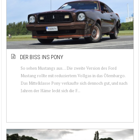
DER BISS INS PONY
So sehen Mustangs aus… Die zweite Version des Ford
Mustang rollte mit reduziertem Vollgas in das Ölembargo.
Das Mittelklasse Pony verkaufte sich dennoch gut, und nach
Jahren der Häme leckt sich die F...