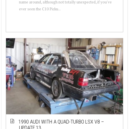
name around, although not totally unexpected, if you've
ever seen the C10 Picku...
1990 AUDI WITH A QUAD-TURBO LSX V8 –
UPDATE 13