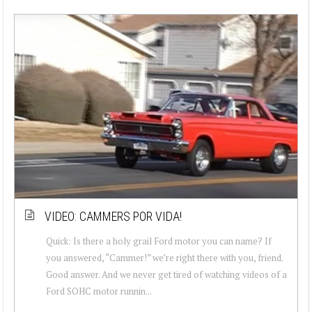
VIDEO: CAMMERS POR VIDA!
Quick: Is there a holy grail Ford motor you can name? If
you answered, “Cammer!” we’re right there with you, friend.
Good answer. And we never get tired of watching videos of a
Ford SOHC motor runnin...