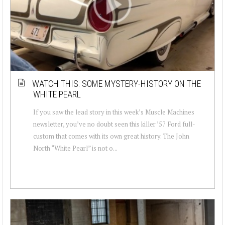
WATCH THIS: SOME MYSTERY-HISTORY ON THE
WHITE PEARL
If you saw the lead story in this week’s Muscle Machines
newsletter, you’ve no doubt seen this killer ’57 Ford full-
custom that comes with its own great history. The John
North “White Pearl” is not o...