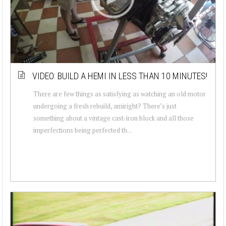
VIDEO: BUILD A HEMI IN LESS THAN 10 MINUTES!
There are few things as satisfying as watching an old motor
undergoing a fresh rebuild, amiright? There’s just
something about a vintage cast-iron block and all those
imperfections being perfected th...