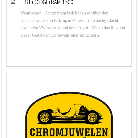
TEST (DODGE) RAM 1500
Wenn schon… Schon mehrfach haben wir über den
Daseinszweck von Pick-up in Mitteleuropa nachgedacht,
etwa beim VW Amarok und dem Toyota Hilux ; das Resultat
dieser Gedanken war jeweils eher ernüchtern...