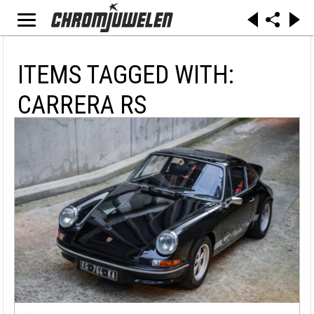
ITEMS TAGGED WITH:
CARRERA RS