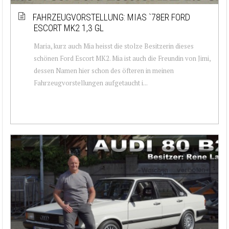
FAHRZEUGVORSTELLUNG: MIAS `78ER FORD
ESCORT MK2 1,3 GL
Maria, kurz auch Mia heisst die stolze Besitzerin dieses
schönen Ford Escort MK2. Mia ist auch die Freundin von Jimi,
dessen Namen hier schon des öfteren in meinen
Fahrzeugvorstellungen aufgetaucht i...