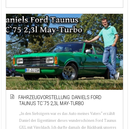
FAHRZEUGVORSTELLUNG: DANIELS FORD
TAUNUS TC`75 2,3L MAY-TURBO
„In den Siebzigern war es das Auto meines Vaters“ erzählt
Daniel der Eigentümer dieses wunderschönen Ford Taunus
GXL mit Vinyldach. Ich durfte damals die Rückbank unseres