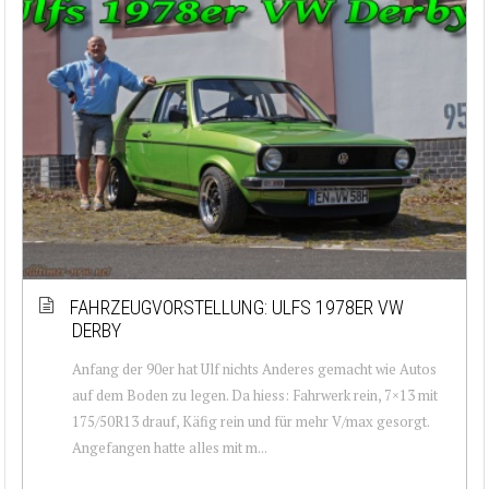
FAHRZEUGVORSTELLUNG: ULFS 1978ER VW
DERBY
Anfang der 90er hat Ulf nichts Anderes gemacht wie Autos
auf dem Boden zu legen. Da hiess: Fahrwerk rein, 7×13 mit
175/50R13 drauf, Käfig rein und für mehr V/max gesorgt.
Angefangen hatte alles mit m...