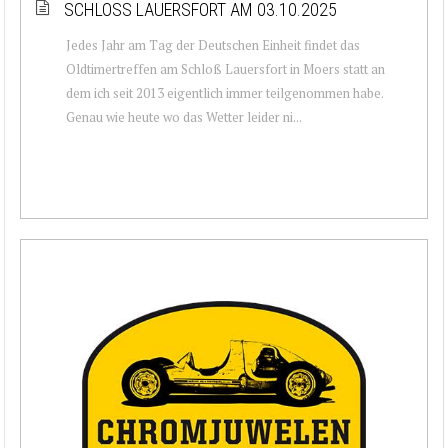
SCHLOSS LAUERSFORT AM 03.10.2025
Jedes Jahr am Tag der Deutschen Einheit findet das
Oldtimertreffen am Schloß Lauersfort in Moers statt an
dem ich seit 2013 eigentlich immer teilgenommen habe.
Genau wie heute wo das Wetter leider ni...