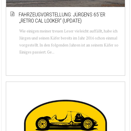
FAHRZEUGVORSTELLUNG: JÜRGENS 65´ER
„RETRO CAL LOOKER“ (UPDATE)
Wie einigen meiner treuen Leser vieleicht auffällt, habe ich
Jürgen und seinen Käfer bereits im Jahr 2016 schon einmal
vorgestellt. In den folgenden Jahren ist an seinem Käfer so
Einiges passiert. Ge...