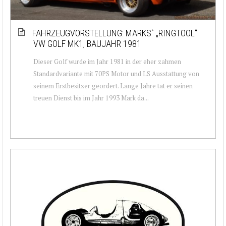
FAHRZEUGVORSTELLUNG: MARKS` „RINGTOOL“
VW GOLF MK1, BAUJAHR 1981
Dieser Golf wurde im Jahr 1981 in der eher zahmen
Standardvariante mit 70PS Motor und LS Ausstattung von
seinem Erstbesitzer geordert. Lange Jahre tat er seinen
treuen Dienst bis im Jahr 1993 Mark da...