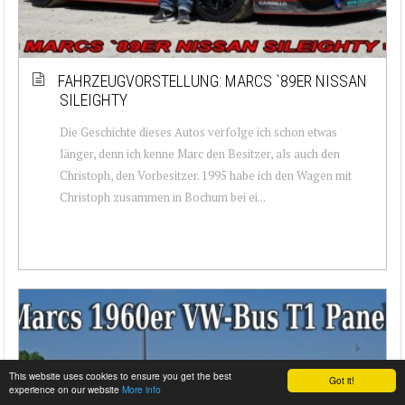
FAHRZEUGVORSTELLUNG: MARCS `89ER NISSAN
SILEIGHTY
Die Geschichte dieses Autos verfolge ich schon etwas
länger, denn ich kenne Marc den Besitzer, als auch den
Christoph, den Vorbesitzer. 1995 habe ich den Wagen mit
Christoph zusammen in Bochum bei ei...
This website uses cookies to ensure you get the best
Got it!
experience on our website
More info