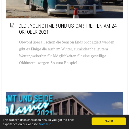
OLD-, YOUNGTIMER UND US-CAR TREFFEN AM 24.
OKTOBER 2021
Obwohl überall schon die Season Ends propagiert werden
gibt es Einige die auch im Winter, zumindest bei gutem
Wetter, weiterhin für Möglichkeiten für eine gesellige
Oldtimerei sorgen. So zum Beispiel...
This website uses cookies to ensure you get the best
Got it!
experience on our website
More info