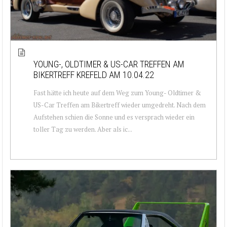
YOUNG-, OLDTIMER & US-CAR TREFFEN AM
BIKERTREFF KREFELD AM 10.04.22
Fast hätte ich heute auf dem Weg zum Young- Oldtimer &
US-Car Treffen am Bikertreff wieder umgedreht. Nach dem
Aufstehen schien die Sonne und es versprach wieder ein
toller Tag zu werden. Aber als ic...