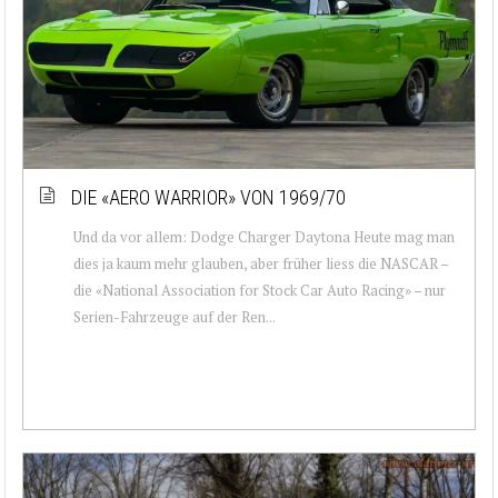
DIE «AERO WARRIOR» VON 1969/70
Und da vor allem: Dodge Charger Daytona Heute mag man
dies ja kaum mehr glauben, aber früher liess die NASCAR –
die «National Association for Stock Car Auto Racing» – nur
Serien-Fahrzeuge auf der Ren...