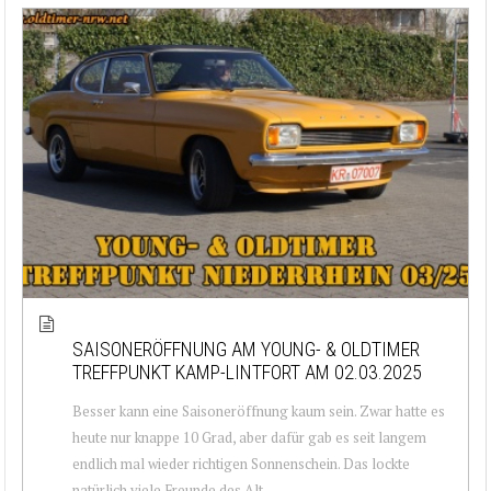
SAISONERÖFFNUNG AM YOUNG- & OLDTIMER
TREFFPUNKT KAMP-LINTFORT AM 02.03.2025
Besser kann eine Saisoneröffnung kaum sein. Zwar hatte es
heute nur knappe 10 Grad, aber dafür gab es seit langem
endlich mal wieder richtigen Sonnenschein. Das lockte
natürlich viele Freunde des Alt...