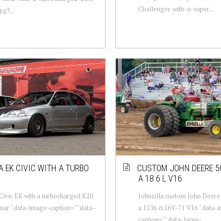
Challenger-with-a-super...
pg?...
 EK CIVIC WITH A TURBO
CUSTOM JOHN DEERE 5
A 18.6 L V16
ivic EK with a turbocharged K20
Johnzilla custom John Deere 
four " data-image-caption="" data-
a 1136 ci 16V-71 V16 " data-
caption="" data-large-