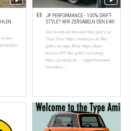
JP PERFORMANCE - 100% DRIFT-
AHLEN
STYLE? WIR ZERSÄBELN DEN E46!
Der Frosch auf Steroids! Hier geht's zu
 es hier:
Toyo Tires: https://www.toyo.de Hier
essik.kars
geht's zu Liqui-Moly: https://liqui-
moly.to/JPP Hier geht`s zu Gönrgy:
https://goenrgy.de - - - #jpperformance
#toyotires ...