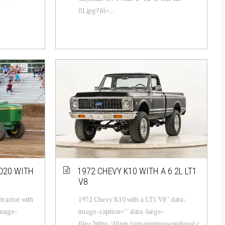
01.jpg?fit=...
020 WITH
1972 CHEVY K10 WITH A 6.2L LT1
V8
tractor with
1972 Chevy K10 with a LT1 V8 " data-
image-
image-caption="" data-large-
file="https://i0.wp.com/engineswapdepot.c