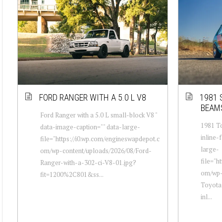
FORD RANGER WITH A 5.0 L V8
1981 
BEAM
Ford Ranger with a 5.0 L small-block V8 "
1981 T
data-image-caption="" data-large-
inline-
file="https://i0.wp.com/engineswapdepot.c
large-
om/wp-content/uploads/2026/08/Ford-
file="h
Ranger-with-a-302-ci-V8-01.jpg?
om/wp-
fit=1200%2C801&ss...
Toyota
inl...