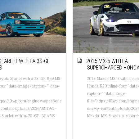
STARLET WITH A 3S-GE
2015 MX-5 WITH A
S
SUPERCHARGED HONDA
oyota Starlet with a 3S-GE BEAMS
2015 Mazda MX-5 with a sup
four " data-image-caption="" data-
Honda K20 inline-four " dat
caption="" data-large-
ttps://i0.wp.com/engineswapdepot.c
file="https://i0.wp.com/engi
content/uploads/2026/08/1981-
om/wp-content/uploads/2026
-Starlet-with-a-3S-GE-BEAMS-
Mazda-MX-5-with-a-supercha