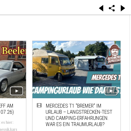
EFF AM
MERCEDES T1 "BREMER" IM
07.26)
URLAUB – LANGSTRECKEN-TEST
UND CAMPING-ERFAHRUNGEN.
 es hier:
WAR ES EIN TRAUMURLAUB?
essik.kars