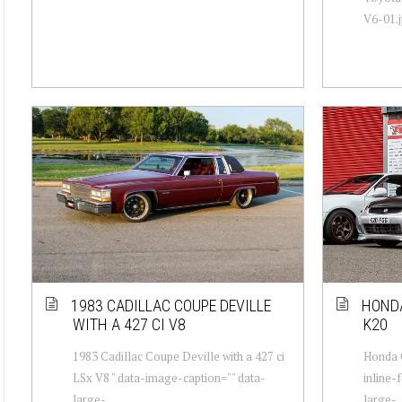
V6-01.j
1983 CADILLAC COUPE DEVILLE
HONDA
WITH A 427 CI V8
K20
1983 Cadillac Coupe Deville with a 427 ci
Honda C
LSx V8 " data-image-caption="" data-
inline-
large-
large-