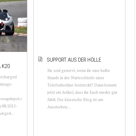
SUPPORT AUS DER HÖLLE
 K20
Ihr seid genervt, wenn ihr eine halbe
ercharged
Stunde in der Warteschleife einer
a-image-
Telefonhotline feststeckt? Dann kommt
jetzt ein Artikel, dass ihr Euch wieder gut
neswapdepot.c
fühlt. Der klassische Blog ist am
/08/2015-
Aussterben....
rged...