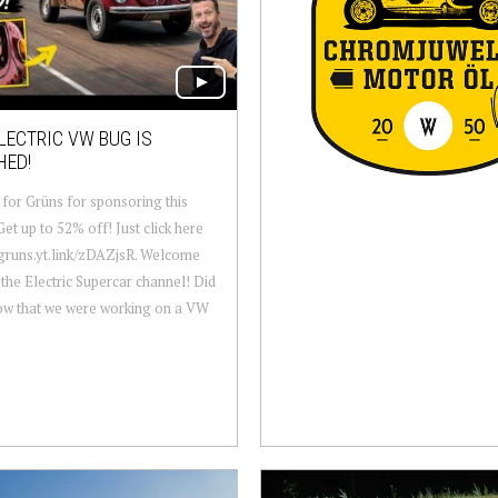
LECTRIC VW BUG IS
HED!
for Grüns for sponsoring this
Get up to 52% off! Just click here
/gruns.yt.link/zDAZjsR. Welcome
 the Electric Supercar channel! Did
ow that we were working on a VW