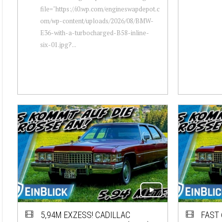
file="https://i0.wp.com/engineswapdepot.c
om/wp-content/uploads/2026/08/BMW-
E36-with-a-turbocharged-B58-inline-
six-01.jpg?...
5,94M EXZESS! CADILLAC
FAST 