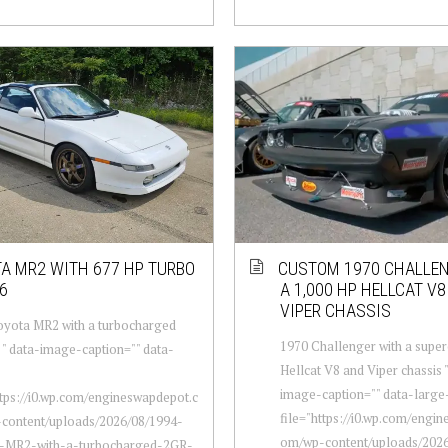
A MR2 WITH 677 HP TURBO
CUSTOM 1970 CHALLE
6
A 1,000 HP HELLCAT V
VIPER CHASSIS
oyota MR2 with a turbocharged
1970 Challenger with a supe
" data-image-caption="" data-
Hellcat V8 and Viper chassis 
image-caption="" data-large
ttps://i0.wp.com/engineswapdepot.c
file="https://i0.wp.com/engi
content/uploads/2026/08/1994-
om/wp-content/uploads/2026
-MR2-with-a-turbocharged-2GR-