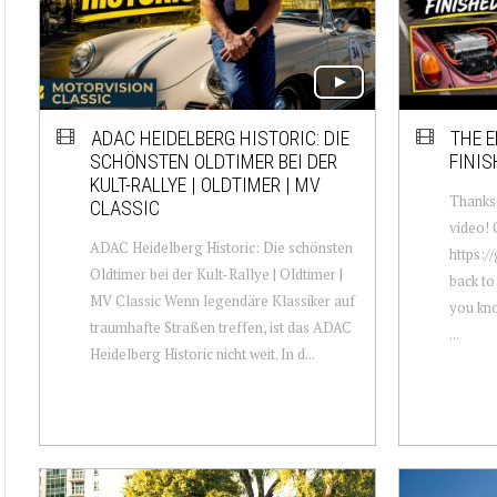
ADAC HEIDELBERG HISTORIC: DIE
THE E
SCHÖNSTEN OLDTIMER BEI DER
FINIS
KULT-RALLYE | OLDTIMER | MV
Thanks 
CLASSIC
video! 
ADAC Heidelberg Historic: Die schönsten
https:/
Oldtimer bei der Kult-Rallye | Oldtimer |
back to
MV Classic Wenn legendäre Klassiker auf
you kn
traumhafte Straßen treffen, ist das ADAC
...
Heidelberg Historic nicht weit. In d...