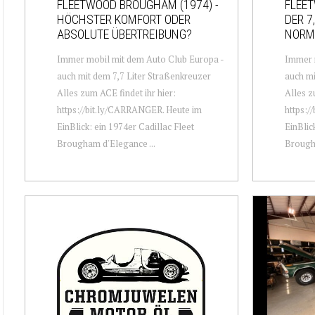
FLEETWOOD BROUGHAM (1974) -
FLEET
HÖCHSTER KOMFORT ODER
DER 7
ABSOLUTE ÜBERTREIBUNG?
NORM
Immer mobil mit dem Auto Club Europa -
Immer 
auch mit dem 7,7 Liter Straßenkreuzer
auch mi
Alles zum ACE findet ihr hier:
Alles z
https://bit.ly/CARRANGER. Heute im
https:/
EinBlick: ein 1974er Cadillac Fleet
EinBlic
Brougham d'Elegance ...
Brougha