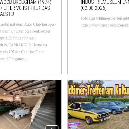
WOOD BROUGHAM (1974) -
INDUSTRIEMUSEUM EN
,7 LITER V8 IST HIER DAS
(02.08.2026)
ALSTE!
Fotos zu Oldtimertreffen gibt
mobil mit dem Auto Club Europa -
https://www.facebook.com/kla
t dem 7,7 Liter Straßenkreuzer
um ACE findet ihr hier:
/bit.ly/CARRANGER. Heute im
k: ein 1974er Cadillac Fleet
m d'Elegance ...