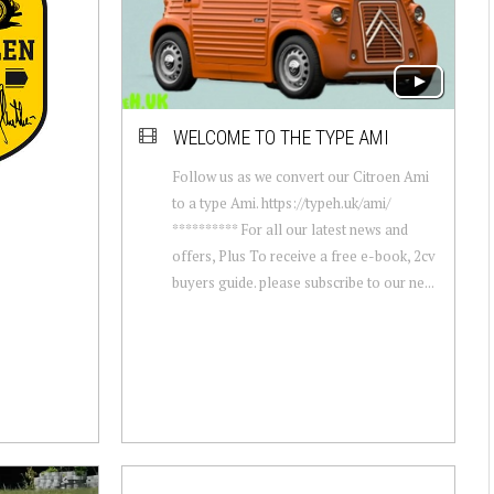
WELCOME TO THE TYPE AMI
Follow us as we convert our Citroen Ami
to a type Ami. https://typeh.uk/ami/
********** For all our latest news and
offers, Plus To receive a free e-book, 2cv
buyers guide. please subscribe to our ne...