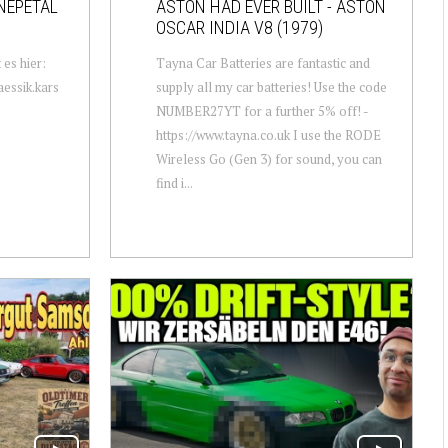
NEPETAL
ASTON HAD EVER BUILT - ASTON
OSCAR INDIA V8 (1979)
 es hier:
Tayna Car Batteries are fantastic and
essik.kars
supply all my car batteries! Use the code
NUMBER27YT for a further 5% off! -
https://www.tayna.co.uk I use the RODE
Wireless Go (Gen 3) for sound, you can
find i...