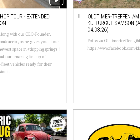
HOP TOUR - EXTENDED
OLDTIMER-TREFFEN AM
ION
KULTURGUT SAMSON (
04.08.26)
long with our CEO/Founder,
Fotos zu Oldtimertreffen gibt
druccio , as he gives you a tour
https://www.facebook.com/kla
newest space in #drippingsprings !
ut our amazing line up of
/fleet vehicles ready for their
on t...