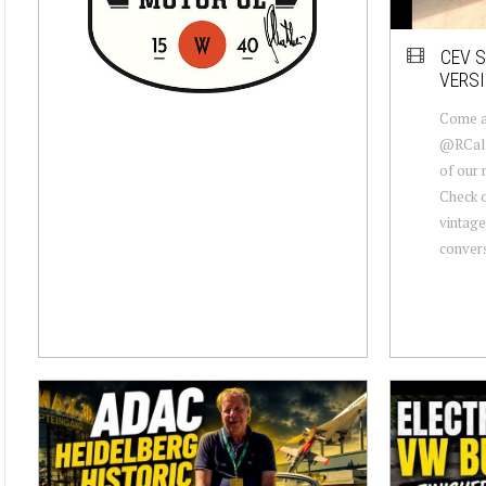
CEV S
VERS
Come a
@RCalan
of our 
Check o
vintage
conversi