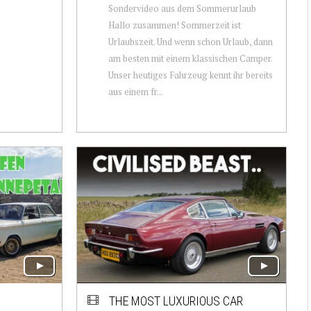
Sondervideo aus dem Sommerurlaub
Hallo zusammen! Sommerzeit ist
Urlaubszeit. Und wenn schon Urlaub, dann
am besten mit einem klassischen Camper.
Unser heutiges Fahrzeug kennt ihr bereits
aus einem fr...
THE MOST LUXURIOUS CAR