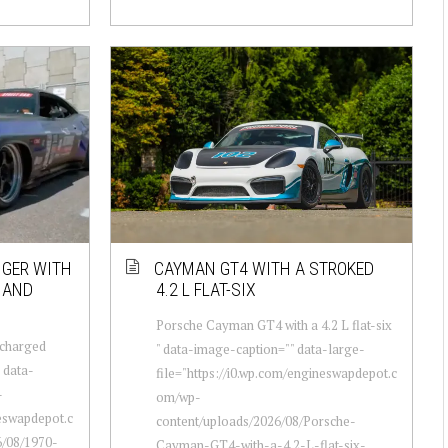
NGER WITH
CAYMAN GT4 WITH A STROKED
8 AND
4.2 L FLAT-SIX
Porsche Cayman GT4 with a 4.2 L flat-six
rcharged
" data-image-caption="" data-large-
" data-
file="https://i0.wp.com/engineswapdepot.c
-
om/wp-
neswapdepot.c
content/uploads/2026/08/Porsche-
/08/1970-
Cayman-GT4-with-a-4.2-L-flat-six-