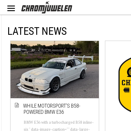
LATEST NEWS
WHILE MOTORSPORT’S B58-
POWERED BMW E36
BMW E36 with a turbocharged B58 inline-
six " data-image-caption="" data-large-