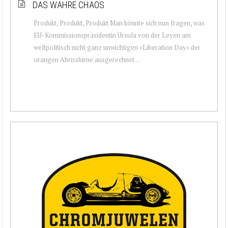
DAS WAHRE CHAOS
Produkt, Produkt, Produkt Man könnte sich nun fragen, was
EU-Kommissionspräsidentin Ursula von der Leyen am
weltpolitisch nicht ganz unwichtigen «Liberation Day» der
orangen Abrissbirne ausgerechnet ...