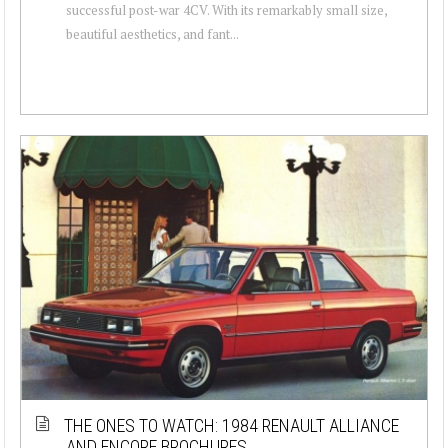
successful post-war 4CV. With its remarkably small size,
beautiful aesthetics, and fant...
THE ONES TO WATCH: 1984 RENAULT ALLIANCE
AND ENCORE BROCHURES