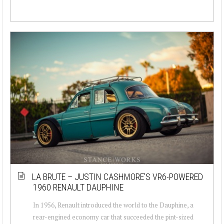
LA BRUTE – JUSTIN CASHMORE’S VR6-POWERED
1960 RENAULT DAUPHINE
In 1956, Renault introduced the world to the Dauphine, a
rear-engined economy car that succeeded the pint-sized