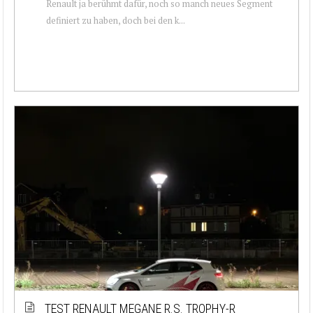
Renault ja berühmt dafür, noch so manch neues Segment
definiert zu haben, doch bei den k...
TEST RENAULT MEGANE R.S. TROPHY-R