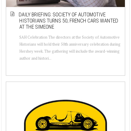
DAILY BRIEFING: SOCIETY OF AUTOMOTIVE
HISTORIANS TURNS 50; FRENCH CARS WANTED
AT THE SIMEONE
SAH Celebration The directors at the Society of Automotive
Historians will hold their 50th anniversary celebration during
Hershey week. The gathering will include the award-winning
author and histori...