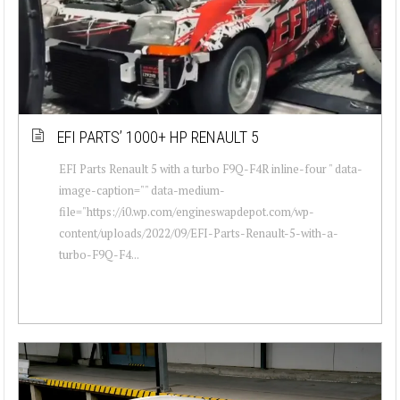
EFI PARTS’ 1000+ HP RENAULT 5
EFI Parts Renault 5 with a turbo F9Q-F4R inline-four " data-
image-caption="" data-medium-
file="https://i0.wp.com/engineswapdepot.com/wp-
content/uploads/2022/09/EFI-Parts-Renault-5-with-a-
turbo-F9Q-F4...