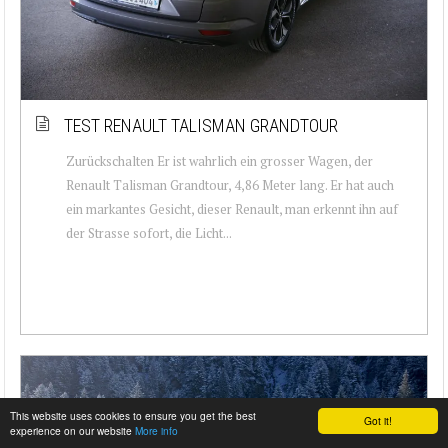
TEST RENAULT TALISMAN GRANDTOUR
Zurückschalten Er ist wahrlich ein grosser Wagen, der
Renault Talisman Grandtour, 4,86 Meter lang. Er hat auch
ein markantes Gesicht, dieser Renault, man erkennt ihn auf
der Strasse sofort, die Licht...
This website uses cookies to ensure you get the best
Got it!
experience on our website
More info