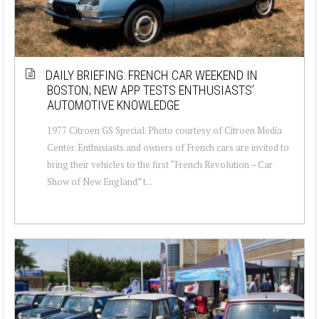
DAILY BRIEFING: FRENCH CAR WEEKEND IN
BOSTON; NEW APP TESTS ENTHUSIASTS’
AUTOMOTIVE KNOWLEDGE
1977 Citroen GS Special. Photo courtesy of Citroen Media
Center. Enthusiasts and owners of French cars are invited to
bring their vehicles to the first “French Revolution – Car
Show of New England” t...