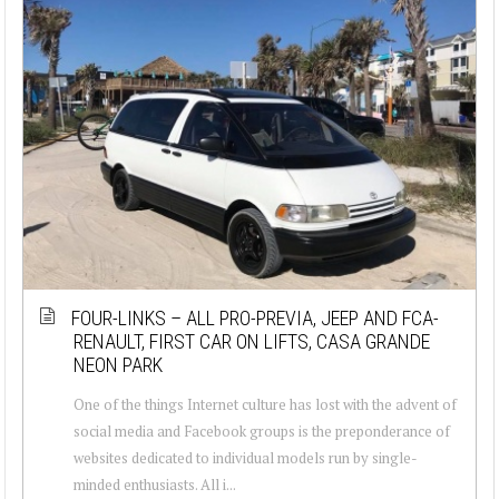
FOUR-LINKS – ALL PRO-PREVIA, JEEP AND FCA-
RENAULT, FIRST CAR ON LIFTS, CASA GRANDE
NEON PARK
One of the things Internet culture has lost with the advent of
social media and Facebook groups is the preponderance of
websites dedicated to individual models run by single-
minded enthusiasts. All i...