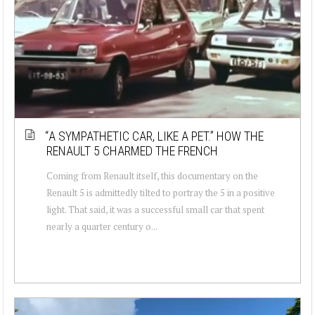
“A SYMPATHETIC CAR, LIKE A PET.” HOW THE
RENAULT 5 CHARMED THE FRENCH
Coming from Renault itself, this documentary on the
Renault 5 is admittedly tilted to portray the 5 in a positive
light. That said, it was a successful small car that spent
nearly a quarter century o...