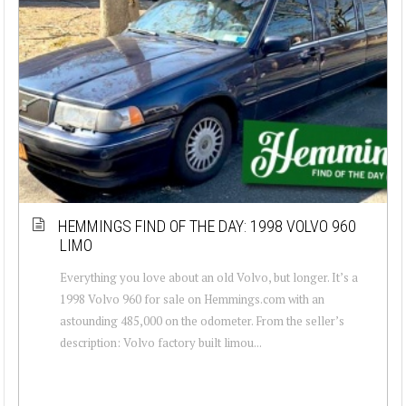
HEMMINGS FIND OF THE DAY: 1998 VOLVO 960
LIMO
Everything you love about an old Volvo, but longer. It’s a
1998 Volvo 960 for sale on Hemmings.com with an
astounding 485,000 on the odometer. From the seller’s
description: Volvo factory built limou...