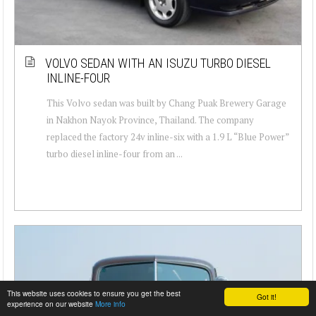
VOLVO SEDAN WITH AN ISUZU TURBO DIESEL
INLINE-FOUR
This Volvo sedan was built by Chang Puak Brewery Garage
in Nakhon Nayok Province, Thailand. The company
replaced the factory 24v inline-six with a 1.9 L “Blue Power”
turbo diesel inline-four from an ...
This website uses cookies to ensure you get the best
Got it!
experience on our website
More info