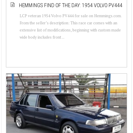
HEMMINGS FIND OF THE DAY: 1954 VOLVO PV444
LCP veteran 1954 Volvo PV444 for sale on Hemmings.com.
From the seller’s description: This race car comes with an
extensive list of modifications, beginning with custom made
wide body includes front ...