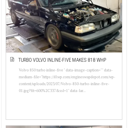
TURBO VOLVO INLINE-FIVE MAKES 818 WHP
Volvo 850 turbo inline-five " data-image-caption="" data-
medium-file="https://i0.wp.com/engineswapdepot.com/wp-
content/uploads/2023/07/Volvo-850-turbo-inline-five-
01.jpg?fit=600%2C337&ssl=1" data-lar...