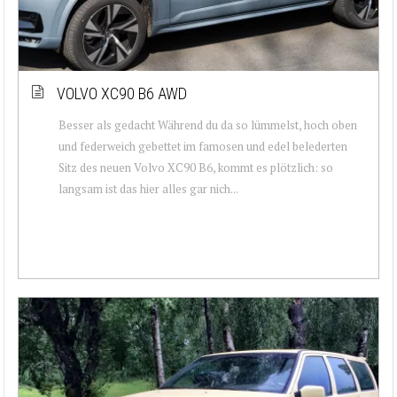
VOLVO XC90 B6 AWD
Besser als gedacht Während du da so lümmelst, hoch oben
und federweich gebettet im famosen und edel belederten
Sitz des neuen Volvo XC90 B6, kommt es plötzlich: so
langsam ist das hier alles gar nich...