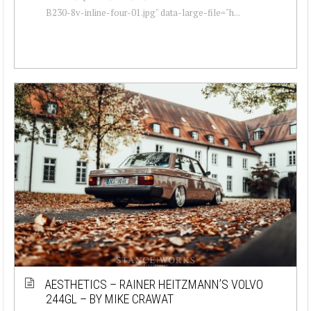
B230-8v-inline-four-01.jpg" data-large-file="h...
AESTHETICS – RAINER HEITZMANN’S VOLVO
244GL – BY MIKE CRAWAT