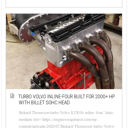
TURBO VOLVO INLINE-FOUR BUILT FOR 2000+ HP
WITH BILLET SOHC HEAD
Rickard Thomsson turbo Volvo B230 8v inline-four " data-
medium-file="https://engineswapdepot.com/wp-
content/uploads/2020/07/Rickard-Thomsson-turbo-Volvo-