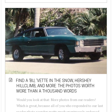
FIND A ‘BU, ‘VETTE IN THE SNOW, HERSHEY
HILLCLIMB, AND MORE: THE PHOTOS WORTH
MORE THAN A THOUSAND WORDS
Would you look at that: More photos from our readers!
Which is great, because all of you who responded to our last
reader photo roundup pretty much unanimously endorsed