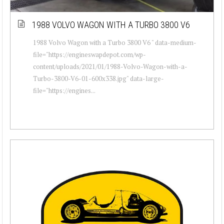
1988 VOLVO WAGON WITH A TURBO 3800 V6
1988 Volvo Wagon with a Turbo 3800 V6 " data-medium-
file="https://engineswapdepot.com/wp-
content/uploads/2021/01/1988-Volvo-Wagon-with-a-
Turbo-3800-V6-01-600x338.jpg" data-large-
file="https://engines...