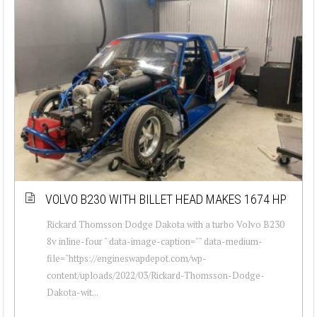
VOLVO B230 WITH BILLET HEAD MAKES 1674 HP
Rickard Thomsson Dodge Dakota with a turbo Volvo B230
8v inline-four " data-image-caption="" data-medium-
file="https://engineswapdepot.com/wp-
content/uploads/2022/03/Rickard-Thomsson-Dodge-
Dakota-wit...