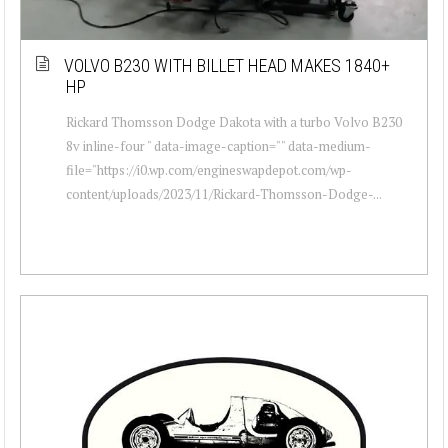
VOLVO B230 WITH BILLET HEAD MAKES 1840+
HP
Rickard Thomsson Dodge Dakota with a turbo Volvo B230
8v inline-four " data-image-caption="" data-medium-
file="https://i0.wp.com/engineswapdepot.com/wp-
content/uploads/2023/11/Rickard-Thomsson-Dodge-...