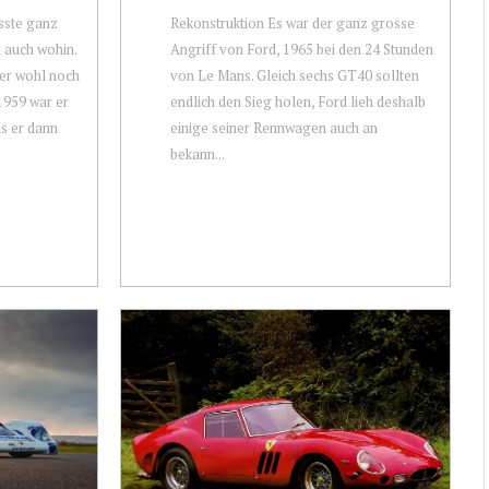
sste ganz
Rekonstruktion Es war der ganz grosse
d auch wohin.
Angriff von Ford, 1965 bei den 24 Stunden
 er wohl noch
von Le Mans. Gleich sechs GT40 sollten
1959 war er
endlich den Sieg holen, Ford lieh deshalb
s er dann
einige seiner Rennwagen auch an
bekann...