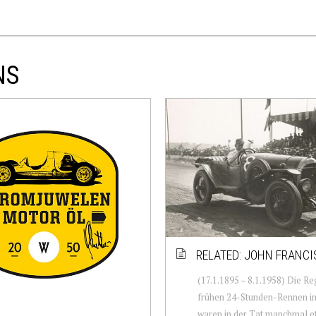
NS
RELATED: JOHN FRANCI
(17.1.1895 – 8.1.1958) Die Re
frühen 24-Stunden-Rennen i
waren in der Tat manchmal e