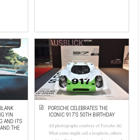
 BLANK
PORSCHE CELEBRATES THE
NG YIN
ICONIC 917’S 50TH BIRTHDAY
G AND ITS
All photographs courtesy of Porsche AG.
 AND THE
What some might call a loophole, others