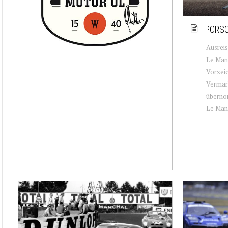
PORSC
Ausreis
Le Mans
Vorzeic
Vermark
überno
Le Mans