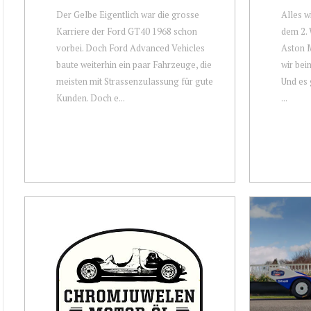
Der Gelbe Eigentlich war die grosse
Alles w
Karriere der Ford GT40 1968 schon
dem 2. 
vorbei. Doch Ford Advanced Vehicles
Aston M
baute weiterhin ein paar Fahrzeuge, die
wir bei
meisten mit Strassenzulassung für gute
Und es 
Kunden. Doch e...
...