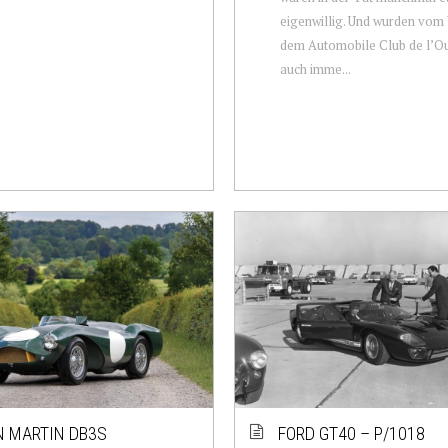
eigenwillig. Und wurden vom 
dem Automobile Club de l’O
auch imme...
 MARTIN DB3S
FORD GT40 – P/1018