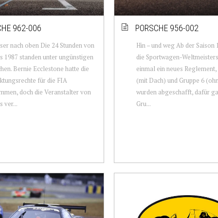
HE 962-006
PORSCHE 956-002
ser nach oben Die 24 Stunden von
Hin – und weg Ab der Saison 
 1987 standen unter ungünstigen
die Sportwagen-Weltmeisters
hen. Bernie Ecclestone hatte die
einmal ein neues Reglement, 
tungsrechte für die FIA
(mit Dach) und Gruppe 6 (oh
mmen, doch die Veranstalter von
wurden abgeschafft, dafür ga
 ver...
Gru...