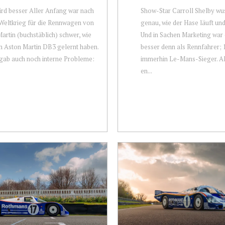
ird besser Aller Anfang war nach
Show-Star Carroll Shelby wu
Weltkrieg für die Rennwagen von
genau, wie der Hase läuft un
artin (buchstäblich) schwer, wie
Und in Sachen Marketing war
m Aston Martin DB3 gelernt haben.
besser denn als Rennfahrer; 
gab auch noch interne Probleme:
immerhin Le-Mans-Sieger. Al
en...