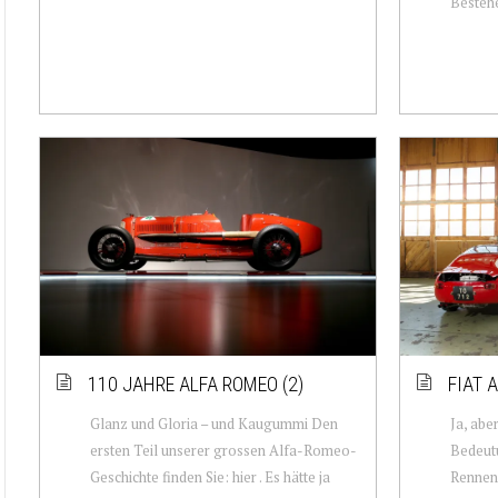
Bestehe
110 JAHRE ALFA ROMEO (2)
FIAT 
Glanz und Gloria – und Kaugummi Den
Ja, abe
ersten Teil unserer grossen Alfa-Romeo-
Bedeutu
Geschichte finden Sie: hier . Es hätte ja
Rennen 