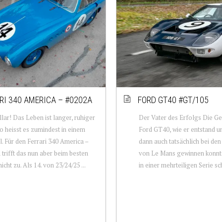
RI 340 AMERICA – #0202A
FORD GT40 #GT/105
lar! Das Leben ist langer, ruhiger
Der Vater des Erfolgs Die Ge
So heisst es zumindest in einem
Ford GT40, wie er entstand u
el. Für den Ferrari 340 America –
dann auch tatsächlich bei de
trifft das nun aber beim besten
von Le Mans gewinnen konnte
icht zu. Als 14. von 23/24/25 ...
in einer mehrteiligen Serie sc