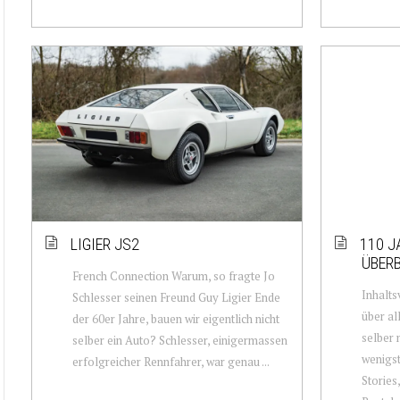
LIGIER JS2
110 J
ÜBERB
French Connection Warum, so fragte Jo
Inhalts
Schlesser seinen Freund Guy Ligier Ende
über a
der 60er Jahre, bauen wir eigentlich nicht
selber 
selber ein Auto? Schlesser, einigermassen
wenigst
erfolgreicher Rennfahrer, war genau ...
Stories