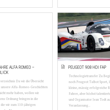
AHRE ALFA ROMEO –
PEUGEOT 908 HDI FAP
LICK
Technologietransfer Zu Begi
verzeichnis Da wir die Übersicht
noch Peugeot Talbot Sport, 1
ll unsere Alfa-Romeo-Geschichten
kleine, mässig erfolgreiche R
nicht mehr haben, wollen wir
Fahrer, aber höchst talentier
ens Ordnung bringen in die
und Organisator Jean Todt a
, die wir zum 110-jährigen
Veranlassung...