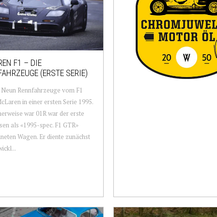
EN F1 – DIE
AHRZEUGE (ERSTE SERIE)
9 Neun Rennfahrzeuge vom F1
cLaren in einer ersten Serie 1995.
erweise war 01R war der erste
sen als «1995-spec. F1 GTR»
neten Wagen. Er diente zunächst
ickl...