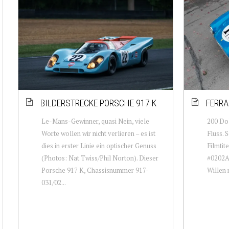
BILDERSTRECKE PORSCHE 917 K
FERRA
Le-Mans-Gewinner, quasi Nein, viele
200 Dol
Worte wollen wir nicht verlieren – es ist
Fluss. 
dies in erster Linie ein optischer Genuss
Filmtit
(Photos: Nat Twiss/Phil Norton). Dieser
#0202A 
Porsche 917 K, Chassisnummer 917-
Willen n
031/02...