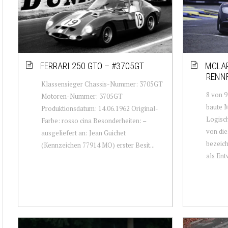
FERRARI 250 GTO – #3705GT
MCLAR
RENNF
Klassensieger Chassis-Nummer: 3705GT
8 von 
Motoren-Nummer: 3705GT
baute M
Produktionsdatum: 14.06.1962 Original-
Logisch
Farbe: rosso cina Besonderheiten: –
von die
ausgeliefert an: Jean Guichet
bezeich
(Kennzeichen 77914 MO) erster Besit...
als Entw