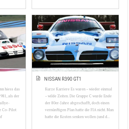
NISSAN R390 GT1
nn hiess das
Kurze Karriere Es waren – wieder einmal
981, als der
– wilde Zeiten. Die Gruppe C wurde Ende
allye-
der 80er-Jahre abgeschafft, doch einen
te Co-Pilot
vernünftigen Plan hatte die FIA nicht. Man
uf
hatte die Kosten senken wollen (und d...