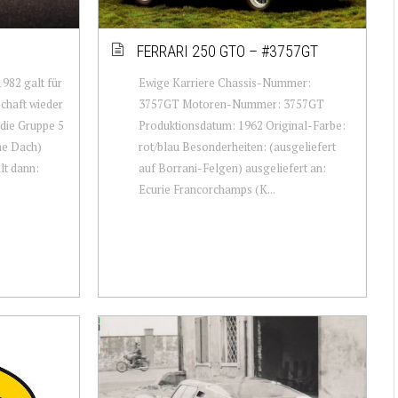
FERRARI 250 GTO – #3757GT
1982 galt für
Ewige Karriere Chassis-Nummer:
chaft wieder
3757GT Motoren-Nummer: 3757GT
die Gruppe 5
Produktionsdatum: 1962 Original-Farbe:
ne Dach)
rot/blau Besonderheiten: (ausgeliefert
lt dann:
auf Borrani-Felgen) ausgeliefert an:
Ecurie Francorchamps (K...