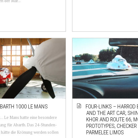
n der Mar...
ABARTH 1000 LE MANS
FOUR-LINKS – HARROD
AND THE ART CAR, SHI
r… Le Mans hatte eine besondere
KHOR AND ROUTE 66, M
ng für Abarth. Das 24-Stunden-
PROTOTYPES, CHECKER
PARMELEE LIMOS
hätte die Krönung werden sollen