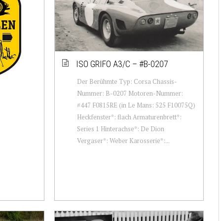
ISO GRIFO A3/C – #B-0207
Der Berühmte Typ: Corsa Chassis-
Nummer: B-0207 Motoren-Nummer:
#447 F0815RE (in Le Mans: 525 F10075Q)
Heckfenster*: flach Armaturenbrett*:
Series 1 Hinterachse*: De Dion
Vergaser*: Weber Karosserie*:...