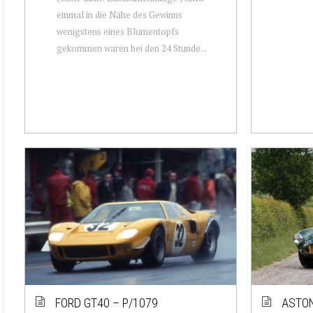
einmal in die Nähe des Gewinns
wenigstens eines Blumentopfs
gekommen waren bei den 24 Stunde...
FORD GT40 – P/1079
ASTON