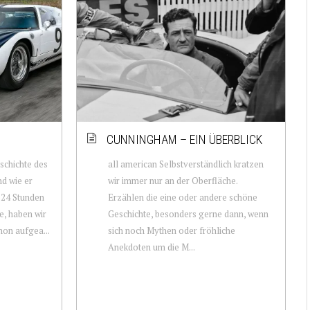
CUNNINGHAM – EIN ÜBERBLICK
schichte des
all american Selbstverständlich kratzen
nd wie er
wir immer nur an der Oberfläche.
n 24 Stunden
Erzählen die eine oder andere schöne
, haben wir
Geschichte, besonders gerne dann, wenn
hon aufgea...
sich noch Mythen oder fröhliche
Anekdoten um die M...