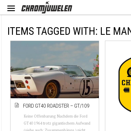
ITEMS TAGGED WITH: LE MA
FORD GT40 ROADSTER – GT/109
Keine Offenbarung Nachdem die Ford
GT40 1964 trotz gigantischem Aufwand
(siehe auch: Zusammenhänge ) nicht