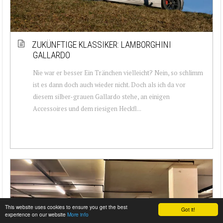
ZUKÜNFTIGE KLASSIKER: LAMBORGHINI
GALLARDO
Nie war er besser Ein Tränchen vielleicht? Nein, so schlimm
ist es dann doch auch wieder nicht. Doch als ich da vor
diesem silber-grauen Gallardo stehe, an einigen
Accessoires und dem riesigen Heckfl...
This website uses cookies to ensure you get the best
Got it!
experience on our website
More info