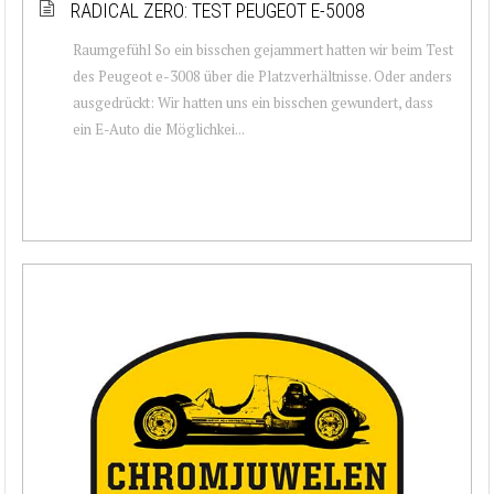
RADICAL ZERO: TEST PEUGEOT E-5008
Raumgefühl So ein bisschen gejammert hatten wir beim Test
des Peugeot e-3008 über die Platzverhältnisse. Oder anders
ausgedrückt: Wir hatten uns ein bisschen gewundert, dass
ein E-Auto die Möglichkei...