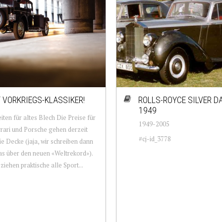
 VORKRIEGS-KLASSIKER!
ROLLS-ROYCE SILVER D
1949
iten für altes Blech Die Preise für
1949-2005
rrari und Porsche gehen derzeit
#cj-id_3778
ie Decke (jaja, wir schreiben dann
s über den neuen «Weltrekord»).
ziehen praktische alle Sport...