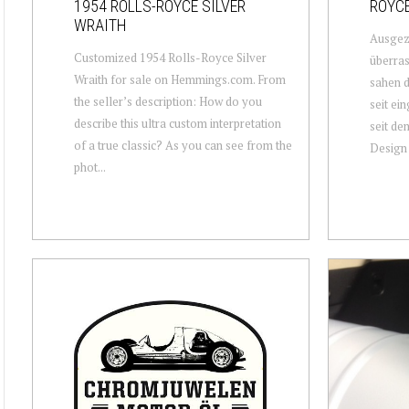
1954 ROLLS-ROYCE SILVER
ROYC
WRAITH
Ausgeze
Customized 1954 Rolls-Royce Silver
überra
Wraith for sale on Hemmings.com. From
sahen d
the seller’s description: How do you
seit ei
describe this ultra custom interpretation
seit de
of a true classic? As you can see from the
Design 
phot...