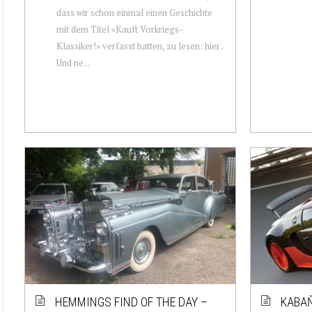
dass wir schon einmal einen Geschichte
mit dem Titel «Kauft Vorkriegs-
Klassiker!» verfasst hatten, zu lesen: hier .
Und ne...
HEMMINGS FIND OF THE DAY –
KABAŇ