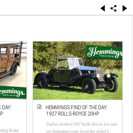
 DAY:
HEMMINGS FIND OF THE DAY:
HP
1927 ROLLS-ROYCE 20HP
Curtiss-bodied 1927 Rolls-Royce for sale
oting Brake
on Hemmings.com. From the seller’s