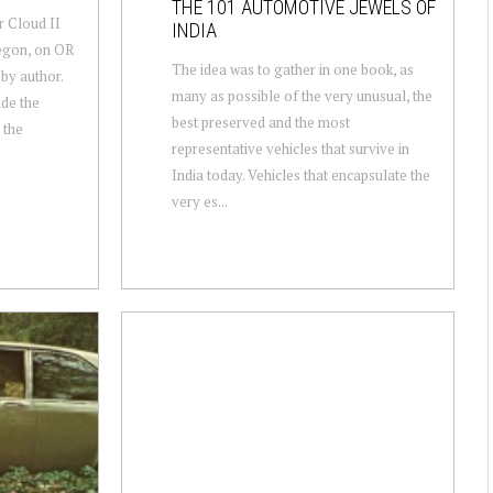
THE 101 AUTOMOTIVE JEWELS OF
r Cloud II
INDIA
regon, on OR
The idea was to gather in one book, as
 by author.
many as possible of the very unusual, the
ide the
best preserved and the most
 the
representative vehicles that survive in
India today. Vehicles that encapsulate the
very es...