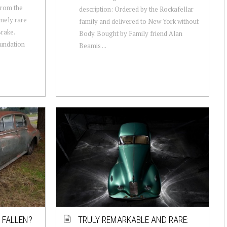
From the
description: Ordered by the Rockafellar
emely rare
family and delivered to New York without
rake.
Body. Bought by Family friend Alan
undation
Beamis ...
 FALLEN?
TRULY REMARKABLE AND RARE: