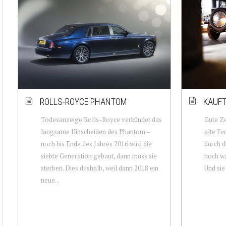
ROLLS-ROYCE PHANTOM
KAUFT
Todesanzeige Rolls-Royce verkündet das
Gute Ze
langsame Hinscheiden des Phantom –
alte Fe
noch bis Ende des Jahres 2016 wird die
durch d
siebte Generation gebaut, dann muss sie
noch wa
sterben. Dies deshalb, weil dann 2018 ein
Und sie 
neue...