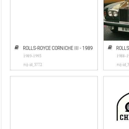
ROLLS-ROYCE CORNICHE III - 1989
ROLLS
1989-1993
1988-1
#cj-id_3772
#cj-id_