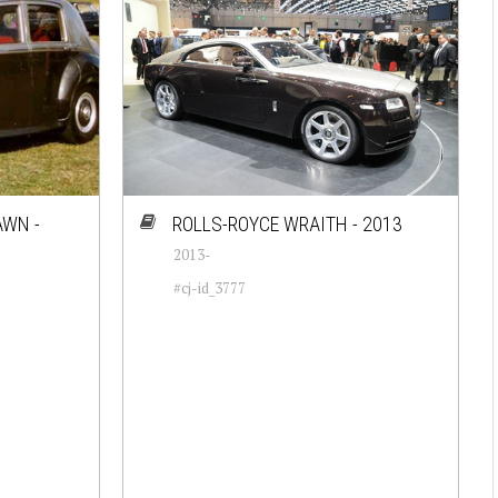
AWN -
ROLLS-ROYCE WRAITH - 2013
2013-
#cj-id_3777