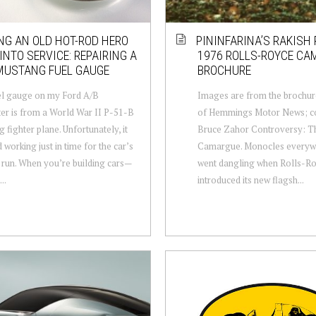
NG AN OLD HOT-ROD HERO
PININFARINA’S RAKISH 
INTO SERVICE: REPAIRING A
1976 ROLLS-ROYCE CA
MUSTANG FUEL GAUGE
BROCHURE
el gauge on my Ford A/B
Images are from the brochure
er is from a World War II P-51-B
of Hemmings Motor News; co
 fighter plane. Unfortunately, it
Bruce Zahor Controversy: T
 working just in time for the car’s
Camargue. Monocles everyw
run. When you’re building cars—
went dangling when Rolls-R
..
introduced its new flagsh...