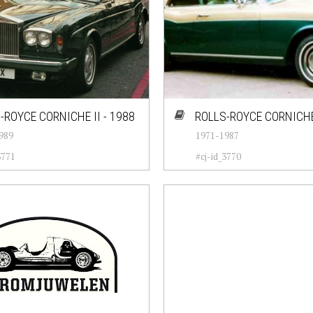
-ROYCE CORNICHE II - 1988
ROLLS-ROYCE CORNICHE 
989
1971-1987
3771
#cj-id_3770