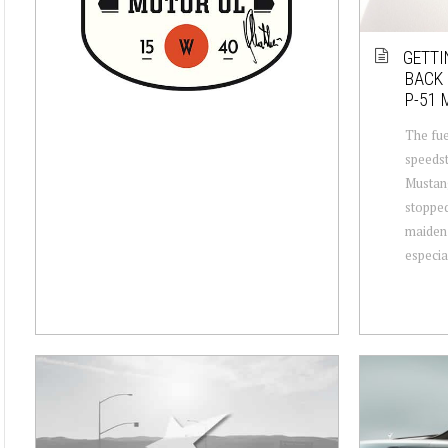
GETTI
BACK 
P-51 
The fu
speedst
Mustang
stopped
maiden 
especia.