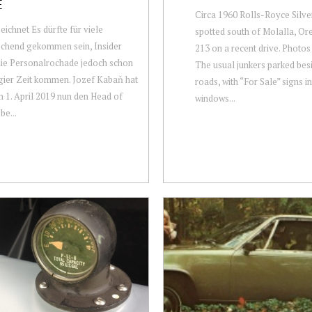
E
Circa 1960 Rolls-Royce Silve
ichnet Es dürfte für viele
spotted south of Molalla, O
schend gekommen sein, Insider
213 on a recent drive. Photos
ie Personalrochade jedoch schon
The usual junkers parked bes
ngier Zeit kommen. Jozef Kabaň hat
roads, with “For Sale” signs in
m 1. April 2019 nun den Head of
windows...
be...