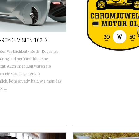
-ROYCE VISION 103EX
er Wirklichkeit? Rolls-Royce ist
t dringend berühmt für seine
ität. Auch ihrer Zeit waren sie
ich nie voraus, eher so:
ich. Konservativ halt, wie man das
r ...