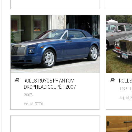
ROLLS-ROYCE PHANTOM
ROLLS
DROPHEAD COUPÉ - 2007
1975-1
2007-
#cj-id_
#cj-id_3776