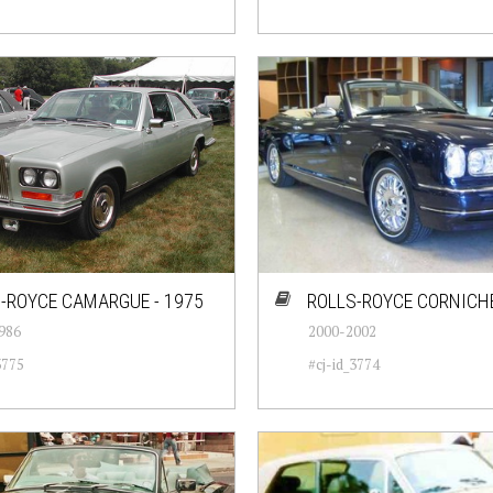
-ROYCE CAMARGUE - 1975
ROLLS-ROYCE CORNICHE
986
2000-2002
3775
#cj-id_3774