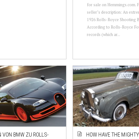
for sale on Hemmings.com. 
seller’s description: An extr
1926 Rolls-Royce Shooting B
According to Rolls-Royce Fo
records (which ar...
 VON BMW ZU ROLLS-
HOW HAVE THE MIGHTY