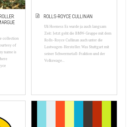
ROLLER:
ROLLS-ROYCE CULLINAN
MARGUE
Uli Hoeness Es wurde ja auch langsam
Zeit: Jetzt geht die BMW-Gruppe mit dem
 collection
Rolls-Royce Cullinan auch unter die
urtesy of
Lastwagen-Hersteller. Was Stuttgart mit
hy name is
seiner Schwermetall-Fraktion und der
here
Volkswage...
oyce