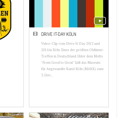
DRIVE IT-DAY KÖLN
Video-Clip vom Drive It-Day 2012 und
2014 in Köln. Eines der größten Oldtimer-
Treffen in Deutschland. Unter dem Motto
"From Good to Great" lädt das Museum
für Angewandte Kunst Köln (MAKK) zum
3. Driv...