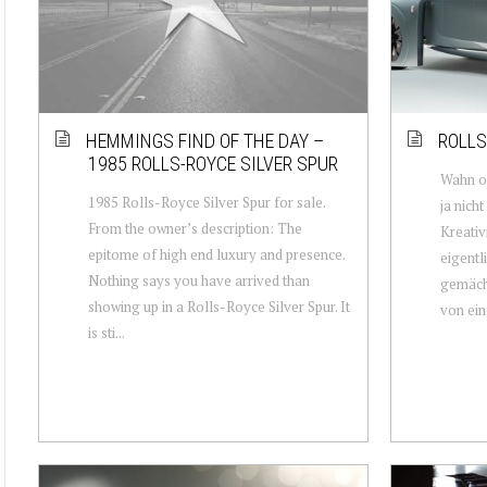
HEMMINGS FIND OF THE DAY –
ROLLS
1985 ROLLS-ROYCE SILVER SPUR
Wahn od
1985 Rolls-Royce Silver Spur for sale.
ja nich
From the owner’s description: The
Kreativ
epitome of high end luxury and presence.
eigentl
Nothing says you have arrived than
gemächl
showing up in a Rolls-Royce Silver Spur. It
von eine
is sti...