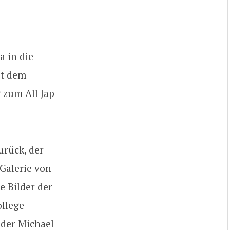
a in die
it dem
 zum All Jap
urück, der
 Galerie von
re Bilder der
ollege
 der Michael