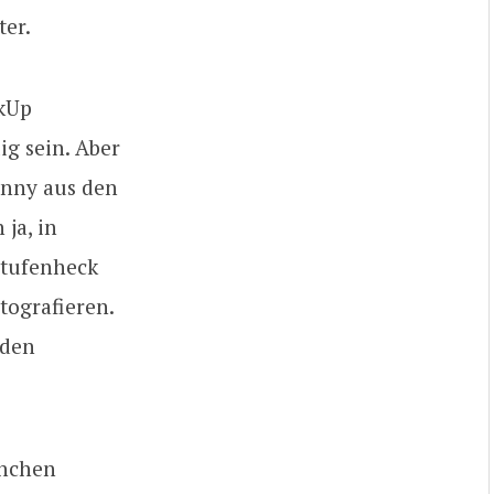
ter.
ckUp
ig sein. Aber
unny aus den
ja, in
Stufenheck
tografieren.
 den
anchen