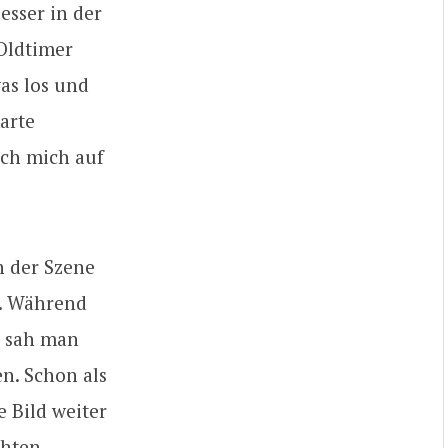
esser in der
Oldtimer
as los und
arte
ich mich auf
n der Szene
r. Während
t, sah man
n. Schon als
e Bild weiter
chten