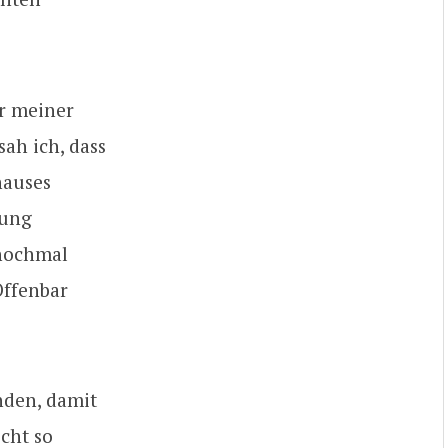
er meiner
ah ich, dass
hauses
tung
 nochmal
Offenbar
unden, damit
cht so