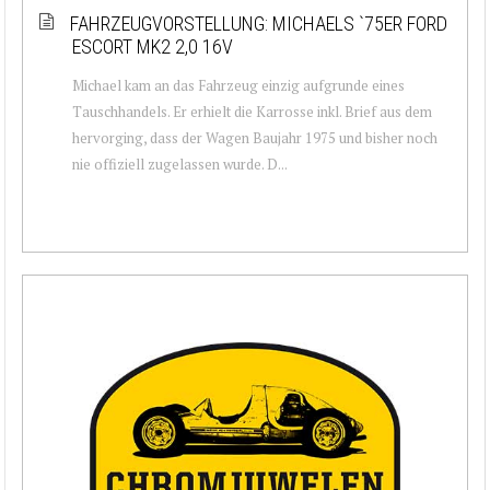
FAHRZEUGVORSTELLUNG: MICHAELS `75ER FORD
ESCORT MK2 2,0 16V
Michael kam an das Fahrzeug einzig aufgrunde eines
Tauschhandels. Er erhielt die Karrosse inkl. Brief aus dem
hervorging, dass der Wagen Baujahr 1975 und bisher noch
nie offiziell zugelassen wurde. D...