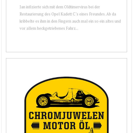
Jan infizierte sich mit dem Oldtimervirus bei der
Restaurierung des Opel Kadett C`s eines Freundes. Ab da
kribbelte es ihm in den Fingern auch mal ein so ein altes und
vor allem heckgetriebenes Fahrz...