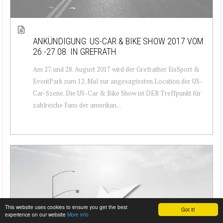
ANKÜNDIGUNG: US-CAR & BIKE SHOW 2017 VOM
26.-27.08. IN GREFRATH
Am 27. und 28. August 2017 wird der Grefrather EisSport &
EventPark zum 12. Mal zur angesagtesten Location der US-
Car-Szene. Die US-Car & Bike Show ist DER Treffpunkt für
zahlreiche Fans der amerikan...
This website uses cookies to ensure you get the best
Got it!
experience on our website
More info