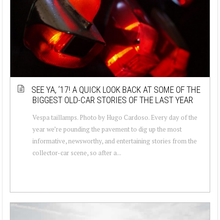
SEE YA, ’17! A QUICK LOOK BACK AT SOME OF THE
BIGGEST OLD-CAR STORIES OF THE LAST YEAR
Vespa taillamps. Photo by Hugo Cardoso. Every day of the
year we’re pounding the pavement to dig up the most
informative, newsworthy, and entertaining stories from the
collector-car scene, so after a...