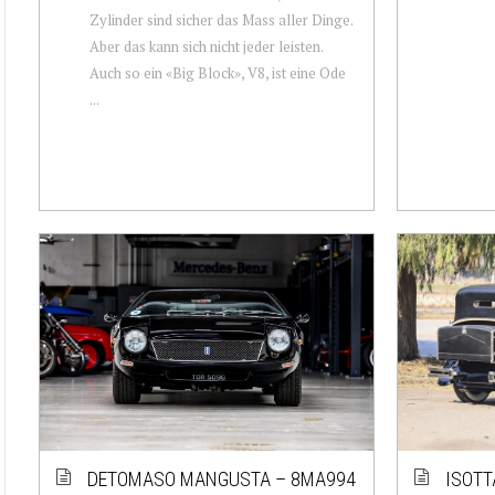
Zylinder sind sicher das Mass aller Dinge.
Aber das kann sich nicht jeder leisten.
Auch so ein «Big Block», V8, ist eine Ode
...
DETOMASO MANGUSTA – 8MA994
ISOTT