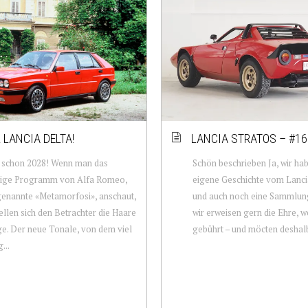
 LANCIA DELTA!
LANCIA STRATOS – #16
schon 2028! Wenn man das
Schön beschrieben Ja, wir ha
tige Programm von Alfa Romeo,
eigene Geschichte vom Lancia
genannte «Metamorfosi», anschaut,
und auch noch eine Sammlung
ellen sich den Betrachter die Haare
wir erweisen gern die Ehre, 
e. Der neue Tonale, von dem viel
gebührt – und möcten deshalb
...