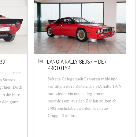
39
LANCIA RALLY SE037 – DER
PROTOTYP
ben ja unsere
Seltene Gelegenheit Es waren wilde und
 Stratos,
vor allem wirre Zeiten. Die FIA hatte 1979
: hier . Doch
mal wieder ein neues Reglement
wem die Ehre
beschlossen, aus den Zahlen sollten ab
 den ganz...
1982 Buchstaben werden, die neue
Gruppe B defin...