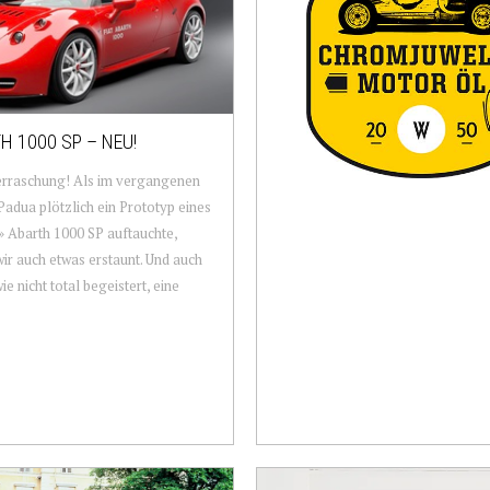
H 1000 SP – NEU!
erraschung! Als im vergangenen
 Padua plötzlich ein Prototyp eines
 Abarth 1000 SP auftauchte,
ir auch etwas erstaunt. Und auch
ie nicht total begeistert, eine