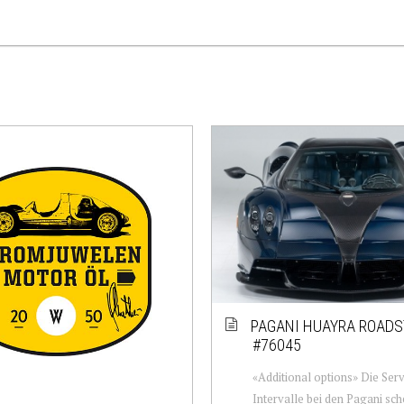
PAGANI HUAYRA ROADS
#76045
«Additional options» Die Serv
Intervalle bei den Pagani sch