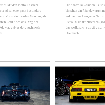
tisch Mit den Isotta-Faschini
Die sanfte Revolution Es ist s
et radical eine ganz besondere
bisschen ein Rätsel, warum 
ng. Vor vielen, vielen Monden, als
auf die Idee kam, eine Netfli
on in Genf noch das Ding der
Piero Dusio umzusetzen (sol
lt war, gab es dort auch noch
das wollen, ich schreibe gern
i...
Drehbuch...