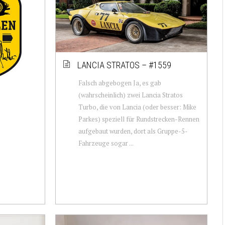
LANCIA STRATOS – #1559
Falsch abgebogen Ja, es gab
(wahrscheinlich) zwei Lancia Stratos
Turbo, die von Lancia (oder besser: Mike
Parkes) speziell für Rundstrecken-Rennen
aufgebaut wurden, dort als Gruppe-5-
Fahrzeuge sogar ...