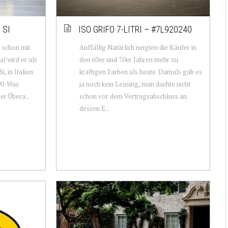
 SI
ISO GRIFO 7-LITRI – #7L920240
a schon mit
Auffällig Natürlich neigten die Käufer in
l wird er als
den 60er und 70er Jahren mehr zu
, in Italien
kräftigen Farben als heute. Damals gab es
90. Was
ja noch kein Leasing, man dachte nicht
r Übera...
schon vor dem Vertragsabschluss an
dessen E...