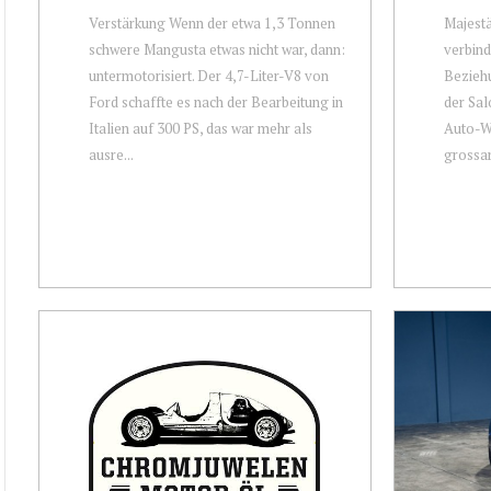
Verstärkung Wenn der etwa 1,3 Tonnen
Majestä
schwere Mangusta etwas nicht war, dann:
verbind
untermotorisiert. Der 4,7-Liter-V8 von
Beziehu
Ford schaffte es nach der Bearbeitung in
der Sal
Italien auf 300 PS, das war mehr als
Auto-We
ausre...
grossart