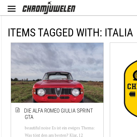
ITEMS TAGGED WITH: ITALIA
DIE ALFA ROMEO GIULIA SPRINT
GTA
beautiful noise Es ist ein ewiges Thema:
Was tönt den am besten? Klar, 12