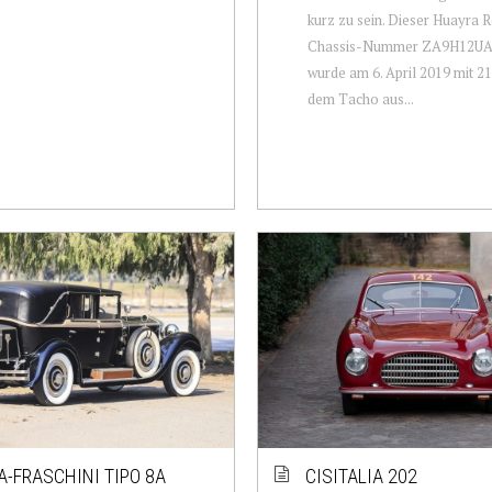
kurz zu sein. Dieser Huayra R
Chassis-Nummer ZA9H12UA
wurde am 6. April 2019 mit 2
dem Tacho aus...
A-FRASCHINI TIPO 8A
CISITALIA 202