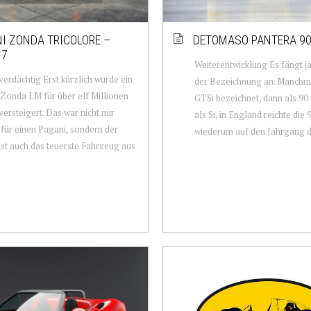
I ZONDA TRICOLORE –
DETOMASO PANTERA 90
17
Weiterentwicklung Es fängt j
erdächtig Erst kürzlich wurde ein
der Bezeichnung an. Manchma
Zonda LM für über elf Millionen
GTSi bezeichnet, dann als 90 Si
versteigert. Das war nicht nur
als Si, in England reichte die 
für einen Pagani, sondern der
wiederum auf den Jahrgang de
st auch das teuerste Fahrzeug aus