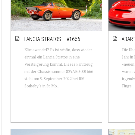
LANCIA STRATOS – #1666
ABART
Klimawandel? Es ist schön, dass wieder
Die Üb
einmal ein Lancia Stratos in eine
Jahr in
Versteigerung kommt. Dieses Fahrzeug
«neuen»
mit der Chassisnummer 829AR0 001666
waren w
steht am 9. September 2022 bei RM
irgendw
Sotheby’s in St. Mo...
Finge...