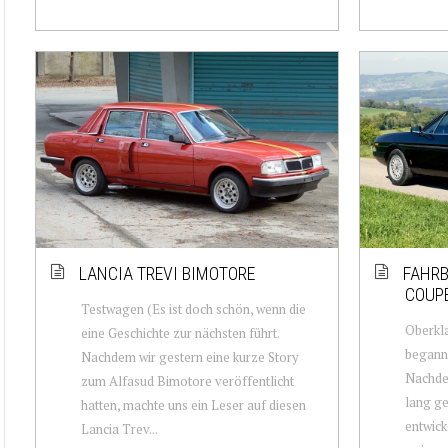
LANCIA TREVI BIMOTORE
FAHRB
COUP
Testwagen (Es ist doch schön, wenn die
Oberkla
eine Geschichte zur nächsten führt.
begann 
Nachdem wir gestern eine kurze Story
Nachdem
zum Alfasud Bimotore veröffentlicht
lang g
hatten, machte uns ein Leser auf diesen
entwick
Lancia Trev...