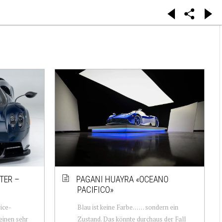
TER –
PAGANI HUAYRA «OCEANO
PACIFICO»
ice-
Blau ist keine Farbe… … sondern ein
einen sehr
Zustand. Das könnte durchaus der Fall