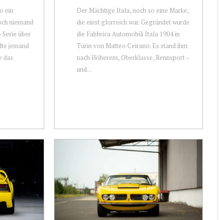
o ein
Der Mächtige Itala, noch so eine Marke,
noch niemand
die einst glorreich war. Gegründet wurde
x-Serie über
die Fabbrica Automobili Itala 1904 in
lte jemand
Turin von Matteo Ceirano. Es stand ihm
e das
nach Höherem, Oberklasse, Rennsport –
und...