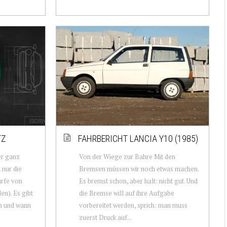
TZ
FAHRBERICHT LANCIA Y10 (1985)
er ganz
Von der Wiege zur Bahre Mit den
 nur die
Bremsen müssen wir noch etwas machen.
ürfe von
Es bremst schon, aber halt: nicht gut. Und
en). Es gibt
die Bremse will auf ihre Aufgabe
n und wann
vorbereitet werden, sprich: man muss
zuerst Druck auf...