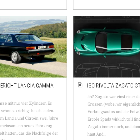
ERICHT LANCIA GAMMA
ISO RIVOLTA ZAGATO G
É
äh? Zagato war einst einer d
sse mit nur vier Zylindern Es
Grossen (wobei wir eigentlich
schon so richtig: besch-eiden.
Vorkriegsautos und die Entw
 Lancia und Citroën zwei Jahre
Ercole Spada wirklich toll find
emeinsam ein neues Fahrzeug
Zagato immer noch, und dan
elt hatten, das die Nachfolge der
haut And...