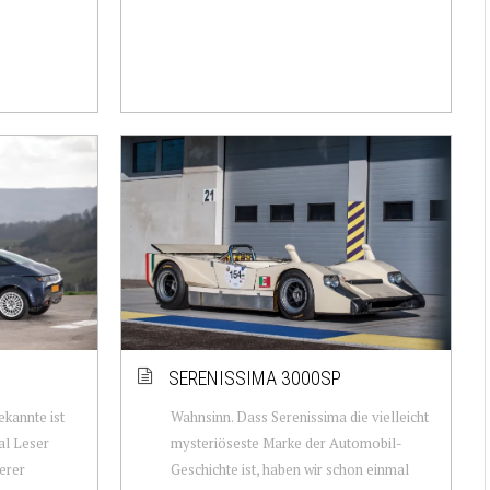
SERENISSIMA 3000SP
ekannte ist
Wahnsinn. Dass Serenissima die vielleicht
cal Leser
mysteriöseste Marke der Automobil-
serer
Geschichte ist, haben wir schon einmal