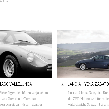
S, ...
MASO VALLELUNGA
LANCIA HYENA ZAGATO
Zicke Eigentlich hätten wir ja schon
Lust und Frust Nein, eine Unb
 etwas über den deTomaso
die ZED Milano s.r.l. für radi
nga schreiben müssen, denn er
wirklich nicht. Speziell bei un