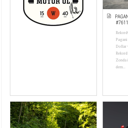
PAGAN
#761
Rekordv
Pagani 
Dollar 
Rekord 
Zonda i
dem...