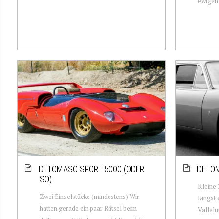
ewigen D
DETOMASO SPORT 5000 (ODER
DETO
SO)
Kleine 
Zwei Einzelstücke (mindestens) Wir
längst
hatten gerade ein paar Rätsel beim
Vallelu