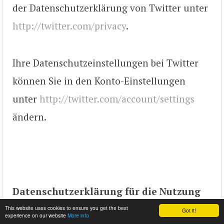
der Datenschutzerklärung von Twitter unter
http://twitter.com/privacy
.
Ihre Datenschutzeinstellungen bei Twitter
können Sie in den Konto-Einstellungen
unter
http://twitter.com/account/settings
ändern.
Datenschutzerklärung für die Nutzung
von Xing
This website uses cookies to ensure you get the best
Got it!
experience on our website
More info