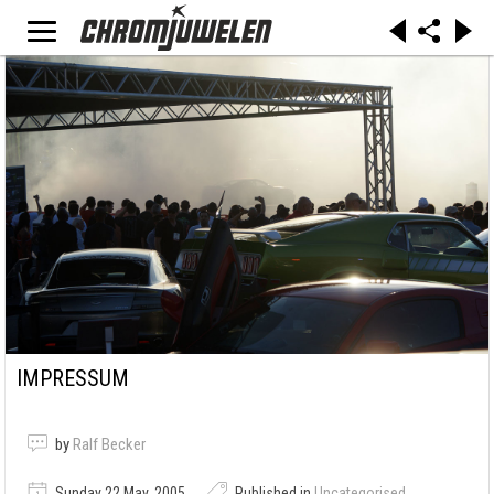
IMPRESSUM
by
Ralf Becker
Sunday 22 May, 2005
Published in
Uncategorised