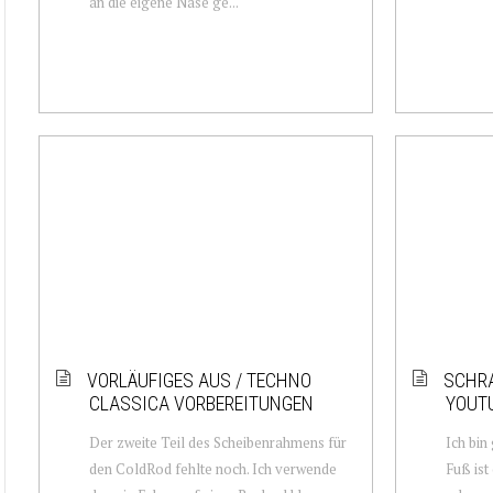
an die eigene Nase ge...
VORLÄUFIGES AUS / TECHNO
SCHRA
CLASSICA VORBEREITUNGEN
YOUT
Der zweite Teil des Scheibenrahmens für
Ich bin
den ColdRod fehlte noch. Ich verwende
Fuß ist