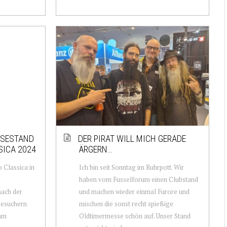
SSESTAND
DER PIRAT WILL MICH GERADE
SICA 2024
ÄRGERN…
 Classica in
Ich bin seit Sonntag im Ruhrpott. Wir
haben vom Fusselforum einen Clubstand
nach der
und machen wieder einmal Furore und
besuchern
mischen die sonst recht spießige
 am
Oldtimermesse schön auf. Unser Stand