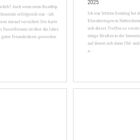
2025
rlich? Auch wenn mein Roadtrip
Ich war letzten Sonntag bei 
enende erfolgreich war – ich
Klassikertagen in Hattershe
erne darauf verzichtet. Der harte
sich dieses Treffen so vorste
s Fusselforums ist über die Jahre
einige Straßen in der Innenst
t guter Freundeskreis geworden.
auf denen sich dann Old- un
a...