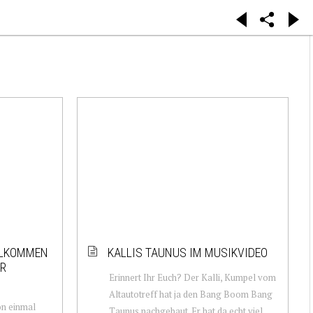
LLKOMMEN
KALLIS TAUNUS IM MUSIKVIDEO
ER
Erinnert Ihr Euch? Der Kalli, Kumpel vom
Altautotreff hat ja den Bang Boom Bang
on einmal
Taunus nachgebaut. Er hat da echt viel