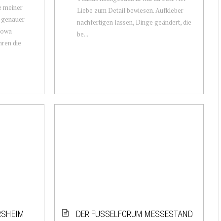
e meiner
Liebe zum Detail bewiesen. Aufkleber
, genauer
nachfertigen lassen, Dinge geändert, die
Nowa
be...
hren die
RSHEIM
DER FUSSELFORUM MESSESTAND