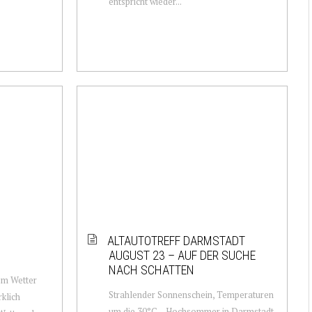
entspricht wieder...
ALTAUTOTREFF DARMSTADT
AUGUST 23 – AUF DER SUCHE
NACH SCHATTEN
om Wetter
Strahlender Sonnenschein, Temperaturen
rklich
um die 30°C – Hochsommer in Darmstadt.