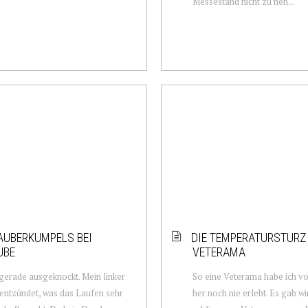
Messestand nicht zu neh...
UBERKUMPELS BEI
DIE TEMPERATURSTURZ
UBE
VETERAMA
 gerade ausgeknockt. Mein linker
So eine Veterama habe ich v
 entzündet, was das Laufen sehr
her noch nie erlebt. Es gab wi