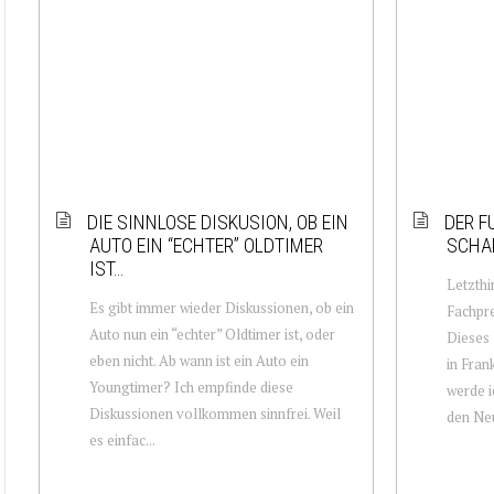
DIE SINNLOSE DISKUSION, OB EIN
DER F
AUTO EIN “ECHTER” OLDTIMER
SCHA
IST…
Letzthi
Es gibt immer wieder Diskussionen, ob ein
Fachpr
Auto nun ein “echter” Oldtimer ist, oder
Dieses 
eben nicht. Ab wann ist ein Auto ein
in Fran
Youngtimer? Ich empfinde diese
werde i
Diskussionen vollkommen sinnfrei. Weil
den Neu
es einfac...