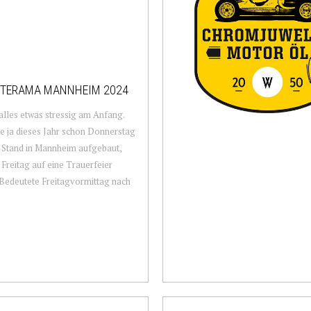
ETERAMA MANNHEIM 2024
alles etwas stressig am Anfang.
te ja dieses Jahr schon Donnerstag
 Stand in Mannheim aufgebaut,
h Freitag auf eine Trauerfeier
 Bedeutete Freitagvormittag nach