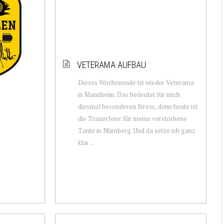
VETERAMA AUFBAU
Dieses Wochenende ist wieder Veterama
in Mannheim. Das bedeutet für mich
diesmal besonderen Stress, denn heute ist
die Trauerfeier für meine verstorbene
Tante in Nürnberg. Und da setze ich ganz
klar ...