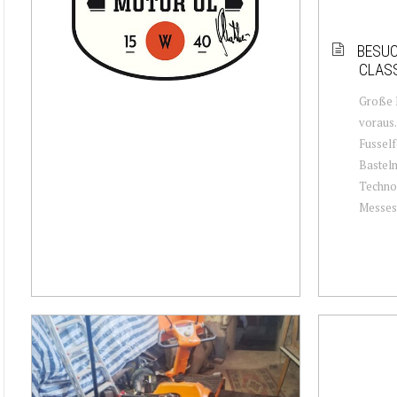
BESUC
CLASS
Große D
voraus
Fusself
Bastelm
Techno 
Messest