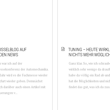
USSELBLOG AUF
TUNING – HEUTE WIRKL
DEN.NEWS
NICHTS MEHR MÖGLIC
n war ich auf der
Ganz klar. So, wie ich schraub
essekonferenz der Automechanika.
wirklich sehr wenige da drauße
Jahr wird es die Fachmesse wieder
habe da völlig ein Rad ab und
kfurt wieder geben. Demnächst
hat die Möglichkeiten und nic
ch darüber auch einen Artikel mit
findet das gut, was ich da zu
erungen v...