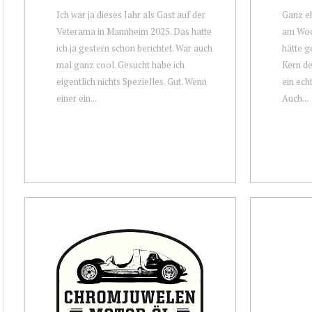
Ich war ja dieses Jahr als Gast auf der
Ganz eh
Veterama in Mannheim 2025. Das hatte
am Woch
ich ja gestern schon berichtet. War auch
hätte g
mal ganz cool. Gesucht habe ich
Kern de
eigentlich nichts Spezielles. Gut. Wenn
ein ech
einer ein...
Auch...