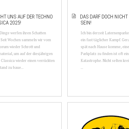
HT UNS AUF DER TECHNO
DAS DARF DOCH NICHT
ICA 2025!
SEIN!
inge werfen ihren Schatten
Ich bin derzeit Laternenparker
. Seit Wochen sammeln wir vom
ein fast täglicher Kampf. Ger
orum wieder Schrott und
spät nach Hause komme, eine
aterial, um auf der diesjährigen
Parkplatz zu finden ist oft ei
Classica wieder einen verrückten
Katastrophe. Nicht selten kre
and zu baue...
...