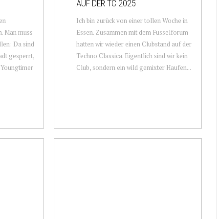
AUF DER TC 2025
den
Ich bin zurück von einer tollen Woche in
im. Man muss
Essen. Zusammen mit dem Fusselforum
llen: Da sind
hatten wir wieder einen Clubstand auf der
adt gesperrt,
Techno Classica. Eigentlich sind wir kein
d Youngtimer
Club, sondern ein wild gemixter Haufen...