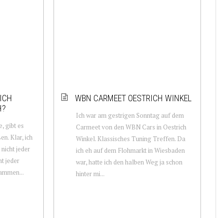
ICH
WBN CARMEET OESTRICH WINKEL
H?
Ich war am gestrigen Sonntag auf dem
e, gibt es
Carmeet von den WBN Cars in Oestrich
n. Klar, ich
Winkel. Klassisches Tuning Treffen. Da
 nicht jeder
ich eh auf dem Flohmarkt in Wiesbaden
ht jeder
war, hatte ich den halben Weg ja schon
sammen...
hinter mi...