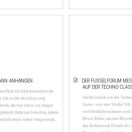
KANN ANHÄNGEN…
DER FUSSELFORUM ME
AUF DER TECHNO CLAS
am Pirat. Da fehlt inzwischen die
Ich bin zurück von der Techno
. Ich wollte die schon ewig
Essen – was eine Woche! Ich
seln, die war schon vor einiger
veröffentliche ja immer erst 
geknickt. Hatte mir beholfen, indem
Messe Bilder, um den Messe
einfach etwas weiter reingesteckt...
das Suchen nach Details etc.