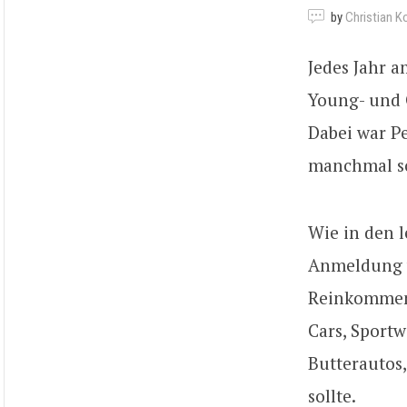
by
Christian K
Jedes Jahr a
Young- und O
Dabei war P
manchmal so
Wie in den l
Anmeldung w
Reinkommen.
Cars, Sport
Butterautos
sollte.