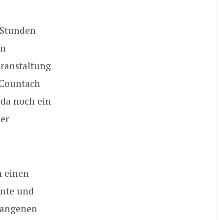
2 Stunden
en
eranstaltung
 Countach
 da noch ein
der
n einen
ente und
rgangenen