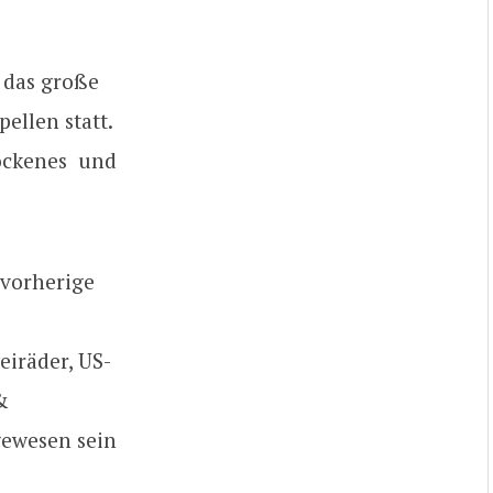
t das große
ellen statt.
rockenes und
 vorherige
iräder, US-
&
gewesen sein