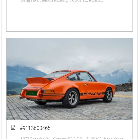
#9113600465
1973 Porsche 911 Carrera RS 2.7 9113600465 (bezeichnet