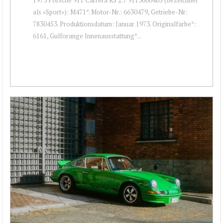
als «Sport»): M471*. Motor-Nr.: 6630479, Getriebe-Nr:
7830453. Produktionsdatum: Januar 1973. Originalfarbe*:
6161, Gulforange Innenausstattung*...