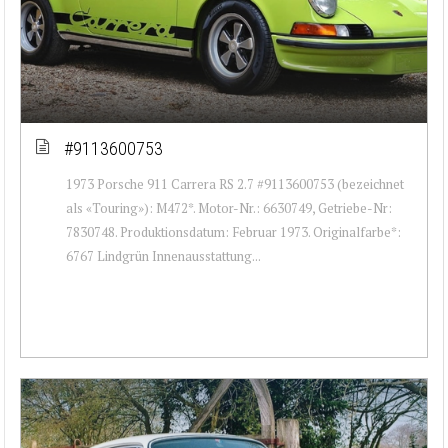
#9113600753
1973 Porsche 911 Carrera RS 2.7 #9113600753 (bezeichnet
als «Touring»): M472*. Motor-Nr.: 6630749, Getriebe-Nr:
7830748. Produktionsdatum: Februar 1973. Originalfarbe*:
6767 Lindgrün Innenausstattung...