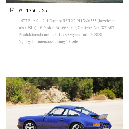
#9113601555
1973 Porsche 911 Carrera RSH 2.7 9113601555 (bezeichnet
als «RSH»): 0*. Motor-Nr.: 6631507, Getriebe-Nr: 7831502.
Produktionsdatum: Juni 1973. Originalfarbe*: 3838,
Vipergrün Innenausstattung*: Code ...