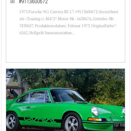
#9113600672
1973 Porsche 911 Carrera RS 2.7 #9113600672 (bezeichnet
als «Touring»): M472*. Motor-Nr.: 6630676, Getriebe-Nr:
7830657. Produktionsdatum: Februar 1973. Originalfarbe*:
6262, Hellgelb Innenausstattun...