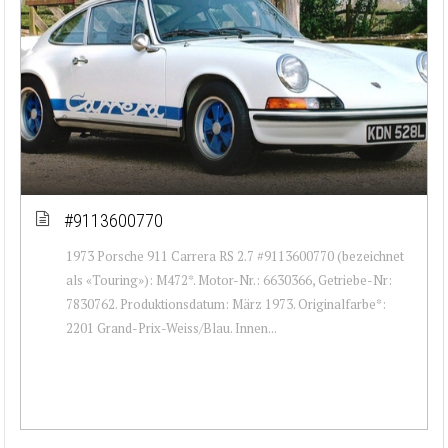
#9113600770
1973 Porsche 911 Carrera RS 2.7 #9113600770 (bezeichnet
als «Touring»): M472*. Motor-Nr.: 6630366, Getriebe-Nr:
7830762. Produktionsdatum: März 1973. Originalfarbe*:
2201 Grand-Prix-Weiss/Blau. Innen...