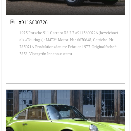
#9113600726
1973 Porsche 911 Carrera RS 2.7 #9113600726 (bezeichnet
als «Touring»): M472*. Motor-Nr.: 6630648, Getriebe-Nr:
7830716. Produktionsdatum: Februar 1973. Originalfarbe*:
3838, Vipergrün Innenausstattu...