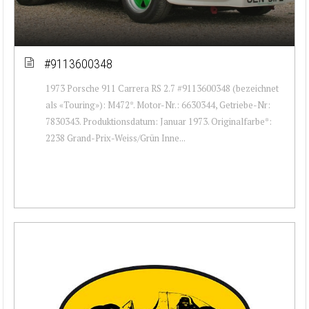
#9113600348
1973 Porsche 911 Carrera RS 2.7 #9113600348 (bezeichnet
als «Touring»): M472*. Motor-Nr.: 6630344, Getriebe-Nr:
7830343. Produktionsdatum: Januar 1973. Originalfarbe*:
2238 Grand-Prix-Weiss/Grün Inne...