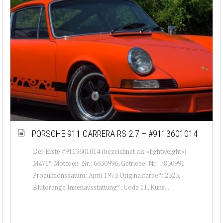
PORSCHE 911 CARRERA RS 2.7 – #9113601014
Der Erste #9113601014 (bezeichnet als «lightweight»):
M471*. Motoren-Nr.: 6630996, Getriebe-Nr.: 7830991
Produktionsdatum: April 1973 Originalfarbe*: 2323,
Blutorange Innenausstattung*: Code 11, Kuns...