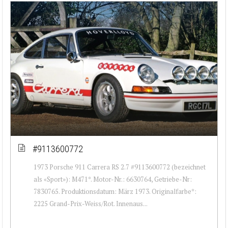
#9113600772
1973 Porsche 911 Carrera RS 2.7 #9113600772 (bezeichnet
als «Sport»): M471*. Motor-Nr.: 6630764, Getriebe-Nr:
7830765. Produktionsdatum: März 1973. Originalfarbe*:
2225 Grand-Prix-Weiss/Rot. Innenaus...