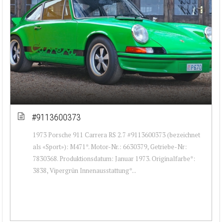
#9113600373
1973 Porsche 911 Carrera RS 2.7 #9113600373 (bezeichnet
als «Sport»): M471*. Motor-Nr.: 6630379, Getriebe-Nr:
7830368. Produktionsdatum: Januar 1973. Originalfarbe*:
3838, Vipergrün Innenausstattung*...