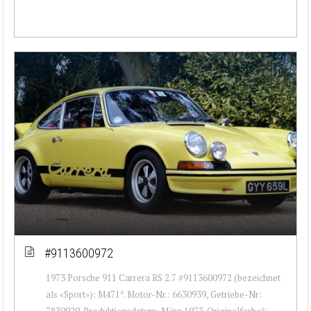
#9113600972
1973 Porsche 911 Carrera RS 2.7 #9113600972 (bezeichnet
als «Sport»): M471*. Motor-Nr.: 6630939, Getriebe-Nr:
7830929. Produktionsdatum: März 1973. Originalfarbe*: