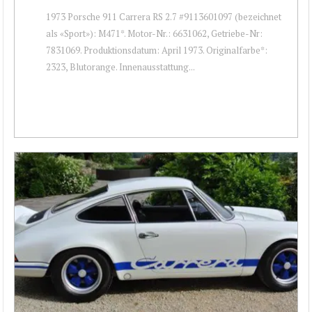
1973 Porsche 911 Carrera RS 2.7 #9113601097 (bezeichnet
als «Sport»): M471*. Motor-Nr.: 6631062, Getriebe-Nr:
7831069. Produktionsdatum: April 1973. Originalfarbe*:
2323, Blutorange. Innenausstattung...