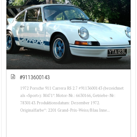
#9113600143
1972 Porsche 911 Carrera RS 2.7 #9113600143 (bezeichnet
als «Sport»): M471*. Motor-Nr.: 6630166, Getriebe-Nr:
7830143. Produktionsdatum: Dezember 1972.
Originalfarbe*: 2201 Grand-Prix-Weiss/Blau Inne...