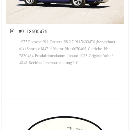
#9113600476
1973 Porsche 911 Carrera RS 2.7 9113600476 (bezeichnet
als «Sport»): M471*. Motor-Nr.: 6630465, Getriebe-Nr:
7830464. Produktionsdatum: Januar 1973. Originalfarbe*:
4848, Seeblau Innenausstattung*: C...