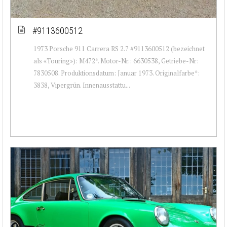
#9113600512
1973 Porsche 911 Carrera RS 2.7 #9113600512 (bezeichnet
als «Touring»): M472*. Motor-Nr.: 6630538, Getriebe-Nr:
7830508. Produktionsdatum: Januar 1973. Originalfarbe*:
3838, Vipergrün. Innenausstattu...