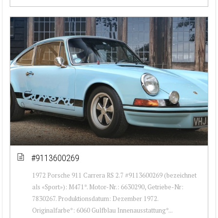
#9113600269
1972 Porsche 911 Carrera RS 2.7 #9113600269 (bezeichnet
als «Sport»): M471*. Motor-Nr.: 6630290, Getriebe-Nr:
7830267. Produktionsdatum: Dezember 1972.
Originalfarbe*: 6060 Gulfblau Innenausstattung*...