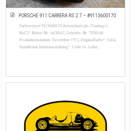
PORSCHE 911 CARRERA RS 2.7 – #9113600170
Farbwechsel 9113600170 (bezeichnet als «Touring»):
M472*. Motor-Nr.: 6630167, Getriebe-Nr: 7830168.
Produktionsdatum: Dezember 1972. Originalfarbe*: 5454,
Sepiabraun Innenausstattung*: Code 16, Leder...