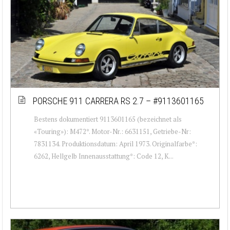
PORSCHE 911 CARRERA RS 2.7 – #9113601165
Bestens dokumentiert 9113601165 (bezeichnet als
«Touring»): M472*. Motor-Nr.: 6631151, Getriebe-Nr:
7831134. Produktionsdatum: April 1973. Originalfarbe*:
6262, Hellgelb Innenausstattung*: Code 12, K...