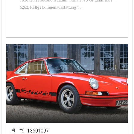
6262, Hellgelb. Innenausstattung*: ...
#9113601097