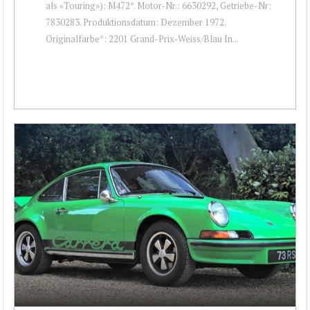
als «Touring»): M472*. Motor-Nr.: 6630292, Getriebe-Nr:
7830283. Produktionsdatum: Dezember 1972.
Originalfarbe*: 2201 Grand-Prix-Weiss/Blau In...