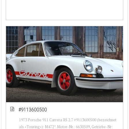
#9113600500
1973 Porsche 911 Carrera RS 2.7 #9113600500 (bezeichnet
als «Touring»): M472*. Motor-Nr.: 6630509, Getriebe-Nr: