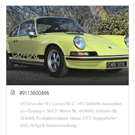
#9113600496
1973 Porsche 911 Carrera RS 2.7 #9113600496 (bezeichnet
als «Touring»): M472*. Motor-Nr.: 6630501, Getriebe-Nr:
7830492. Produktionsdatum: Januar 1973. Originalfarbe*:
6262, Hellgelb Innenausstattung...