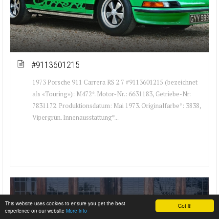
#9113601215
1973 Porsche 911 Carrera RS 2.7 #9113601215 (bezeichnet
als «Touring»): M472*. Motor-Nr.: 6631183, Getriebe-Nr:
7831172. Produktionsdatum: Mai 1973. Originalfarbe*: 3838,
Vipergrün. Innenausstattung*...
This website uses cookies to ensure you get the best
Got it!
experience on our website
More info