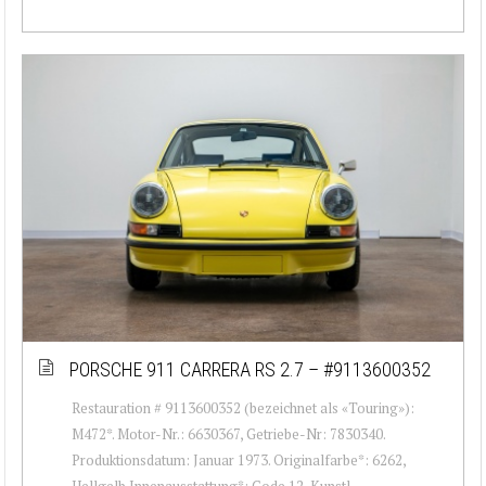
PORSCHE 911 CARRERA RS 2.7 – #9113600352
Restauration # 9113600352 (bezeichnet als «Touring»):
M472*. Motor-Nr.: 6630367, Getriebe-Nr: 7830340.
Produktionsdatum: Januar 1973. Originalfarbe*: 6262,
Hellgelb Innenausstattung*: Code 12, Kunstl...