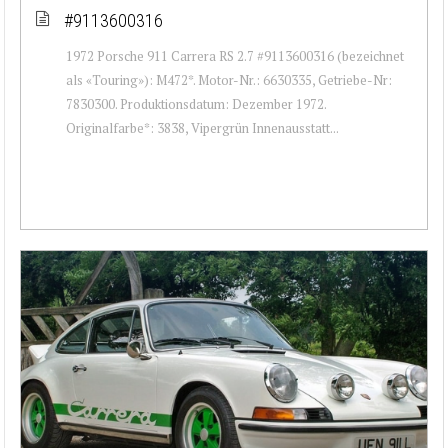
#9113600316
1972 Porsche 911 Carrera RS 2.7 #9113600316 (bezeichnet
als «Touring»): M472*. Motor-Nr.: 6630335, Getriebe-Nr:
7830300. Produktionsdatum: Dezember 1972.
Originalfarbe*: 3838, Vipergrün Innenausstatt...