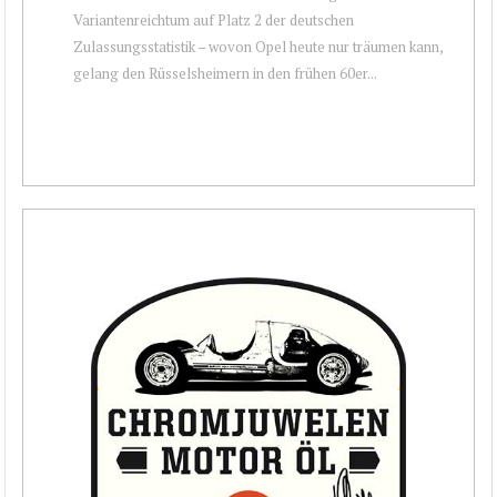
Variantenreichtum auf Platz 2 der deutschen
Zulassungsstatistik – wovon Opel heute nur träumen kann,
gelang den Rüsselsheimern in den frühen 60er...