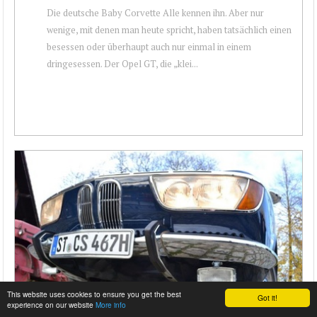
Die deutsche Baby Corvette Alle kennen ihn. Aber nur
wenige, mit denen man heute spricht, haben tatsächlich einen
besessen oder überhaupt auch nur einmal in einem
dringesessen. Der Opel GT, die „klei...
This website uses cookies to ensure you get the best
Got it!
experience on our website
More info