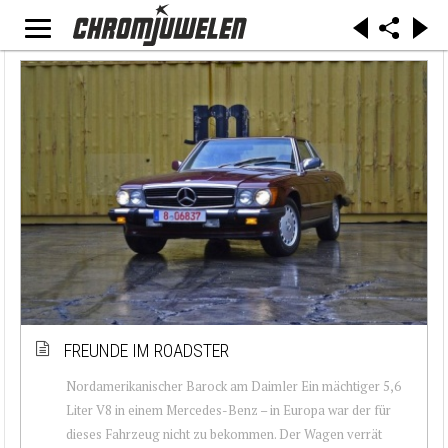
FREUNDE IM ROADSTER
Nordamerikanischer Barock am Daimler Ein mächtiger 5,6
Liter V8 in einem Mercedes-Benz – in Europa war der für
dieses Fahrzeug nicht zu bekommen. Der Wagen verrät