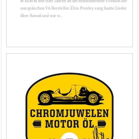
in Köln in den 60er Jahren an die marktführende Position der
europäischen V6 Hersteller. Elvis Presley sang bunte Lieder
über Hawaii und war w...