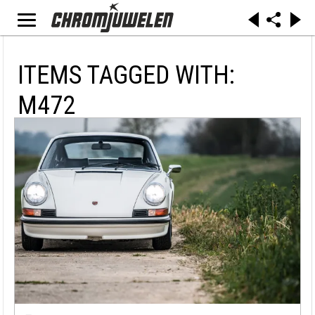
ITEMS TAGGED WITH:
M472