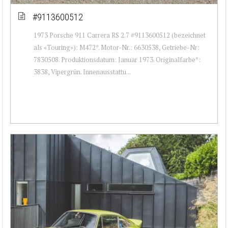
#9113600512
1973 Porsche 911 Carrera RS 2.7 #9113600512 (bezeichnet
als «Touring»): M472*. Motor-Nr.: 6630538, Getriebe-Nr:
7830508. Produktionsdatum: Januar 1973. Originalfarbe*:
3838, Vipergrün. Innenausstattu...