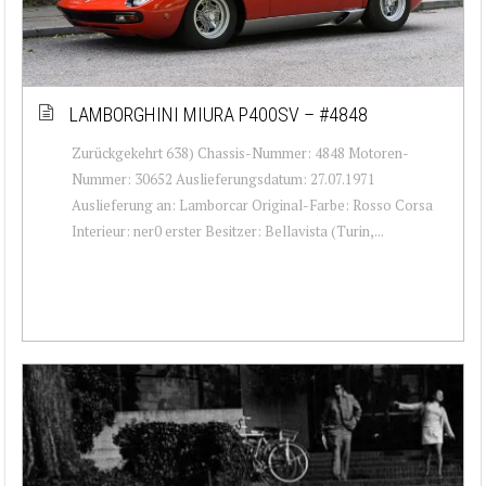
LAMBORGHINI MIURA P400SV – #4848
Zurückgekehrt 638) Chassis-Nummer: 4848 Motoren-
Nummer: 30652 Auslieferungsdatum: 27.07.1971
Auslieferung an: Lamborcar Original-Farbe: Rosso Corsa
Interieur: ner0 erster Besitzer: Bellavista (Turin,...