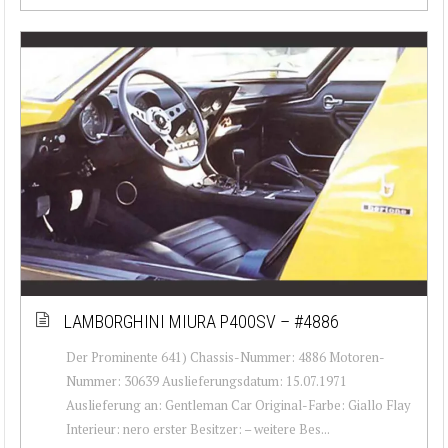
LAMBORGHINI MIURA P400SV – #4886
Der Prominente 641) Chassis-Nummer: 4886 Motoren-
Nummer: 30639 Auslieferungsdatum: 15.07.1971
Auslieferung an: Gentleman Car Original-Farbe: Giallo Flay
Interieur: nero erster Besitzer: – weitere Bes...