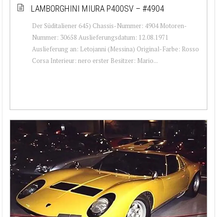
LAMBORGHINI MIURA P400SV – #4904
Der Süditaliener 645) Chassis-Nummer: 4904 Motoren-
Nummer: 30658 Auslieferungsdatum: 12.08.1971
Auslieferung an: Letojanni (Messina) Original-Farbe: Rosso
Corsa Interieur: nero erster Besitzer: Mario...