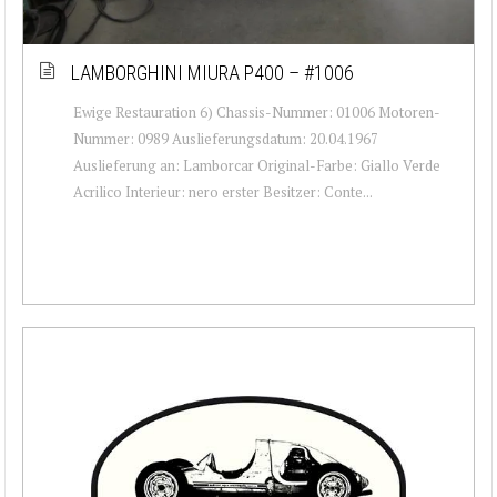
LAMBORGHINI MIURA P400 – #1006
Ewige Restauration 6) Chassis-Nummer: 01006 Motoren-
Nummer: 0989 Auslieferungsdatum: 20.04.1967
Auslieferung an: Lamborcar Original-Farbe: Giallo Verde
Acrilico Interieur: nero erster Besitzer: Conte...