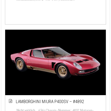
LAMBORGHINI MIURA P400SV – #4892
Nicht wirklich… 636) Chassis-Nummer: 4892 Motoren-