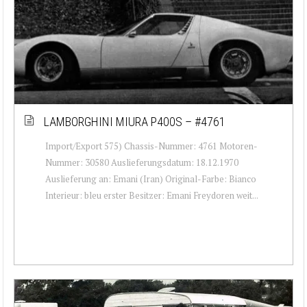
LAMBORGHINI MIURA P400S – #4761
Import/Export 575) Chassis-Nummer: 4761 Motoren-
Nummer: 30580 Auslieferungsdatum: 18.12.1970
Auslieferung an: Emani (Iran) Original-Farbe: Bianco
Interieur: bleu erster Besitzer: Emani Freydoren weit...