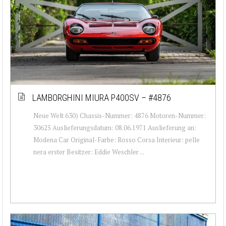
LAMBORGHINI MIURA P400SV – #4876
Neue Welt 630) Chassis-Nummer: 4876 Motoren-Nummer:
30625 Auslieferungsdatum: 08.06.1971 Auslieferung an:
Modena Car Original-Farbe: Rosso Corsa Interieur: pelle
nera erster Besitzer: Eddie Weschler ...