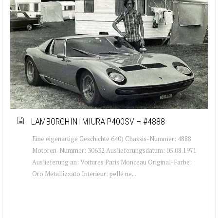
LAMBORGHINI MIURA P400SV – #4888
Eine eigenartige Geschichte 640) Chassis-Nummer: 4888
Motoren-Nummer: 30632 Auslieferungsdatum: 05.08.1971
Auslieferung an: Voitures Paris Monceau Original-Farbe:
Oro Metallizzato Interieur: pelle ne...