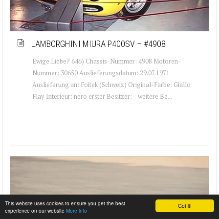
LAMBORGHINI MIURA P400SV – #4908
Ewige Liebe? 646) Chassis-Nummer: 4908 Motoren-
Nummer: 30650 Auslieferungsdatum: 29.07.1971
Auslieferung an: Foitek (Schweiz) Original-Farbe: Giallo
Flay Interieur: nero erster Besitzer: – weitere Be...
This website uses cookies to ensure you get the best
Got it!
experience on our website
More info