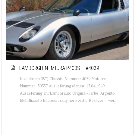
LAMBORGHINI MIURA P400S – #4039
Inseldasein 357) Chassis-Nummer: 4039 Motoren-
Nummer: 30357 Auslieferungsdatum: 17.04.1969
Auslieferung an: Lamborauto Original-Farbe: Argento
Metallizzato Interieur: skay nero erster Besitzer: – wei...