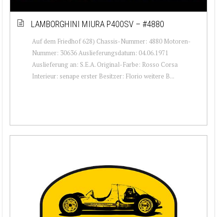
LAMBORGHINI MIURA P400SV – #4880
Auf dem Friedhof 628) Chassis-Nummer: 4880 Motoren-
Nummer: 30636 Auslieferungsdatum: 04.06.1971
Auslieferung an: S.E.A. Original-Farbe: Rosso Corsa
Interieur: senape erster Besitzer: Florio weitere B...