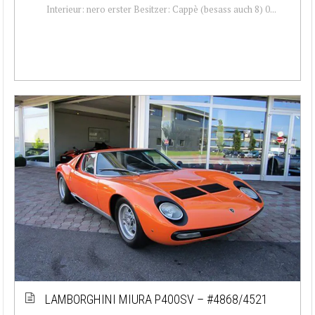
Interieur: nero erster Besitzer: Cappè (besass auch 8) 0...
LAMBORGHINI MIURA P400SV – #4868/4521