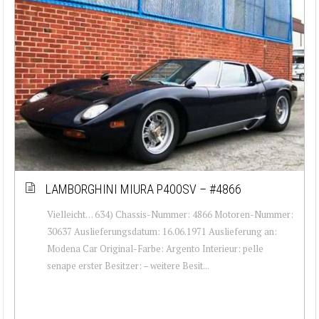
LAMBORGHINI MIURA P400SV – #4866
Vielleicht… 634) Chassis-Nummer: 4866 Motoren-Nummer:
30637 Auslieferungsdatum: 16.06.1971 Auslieferung an:
Modena Car Original-Farbe: Argento Interieur: pelle
senape erster Besitzer: – weitere Besit...