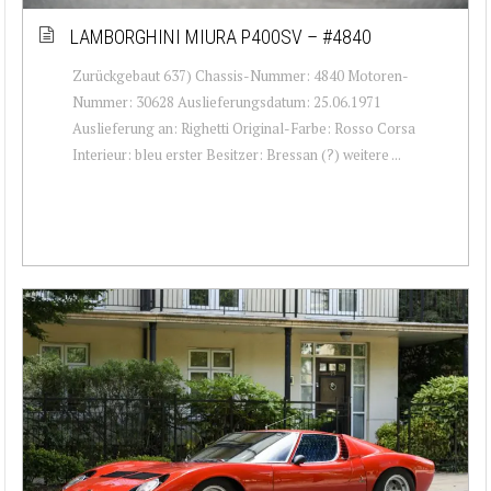
LAMBORGHINI MIURA P400SV – #4840
Zurückgebaut 637) Chassis-Nummer: 4840 Motoren-
Nummer: 30628 Auslieferungsdatum: 25.06.1971
Auslieferung an: Righetti Original-Farbe: Rosso Corsa
Interieur: bleu erster Besitzer: Bressan (?) weitere ...