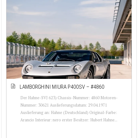
LAMBORGHINI MIURA P400SV – #4860
Der Hahne-SVJ 623) Chassis-Nummer: 4860 Motoren-
Nummer: 30621 Auslieferungsdatum: 29.04.1971
Auslieferung an: Hahne (Deutschland) Original-Farbe:
Arancio Interieur: nero erster Besitzer: Hubert Hahne...