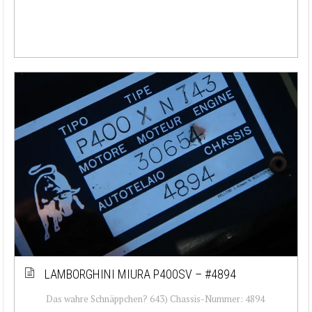
LAMBORGHINI MIURA P400SV – #4894
Das wahre Schnäppchen? 643) Chassis-Nummer: 4894