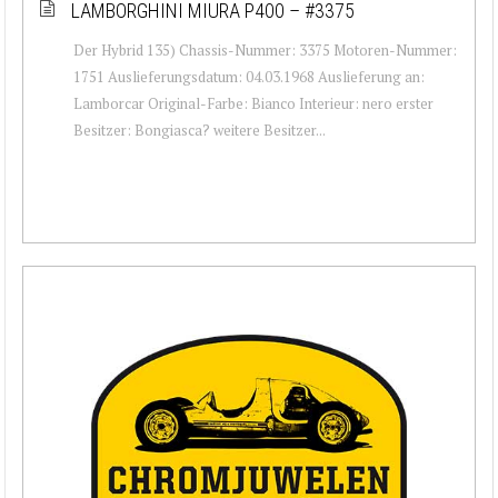
LAMBORGHINI MIURA P400 – #3375
Der Hybrid 135) Chassis-Nummer: 3375 Motoren-Nummer:
1751 Auslieferungsdatum: 04.03.1968 Auslieferung an:
Lamborcar Original-Farbe: Bianco Interieur: nero erster
Besitzer: Bongiasca? weitere Besitzer...