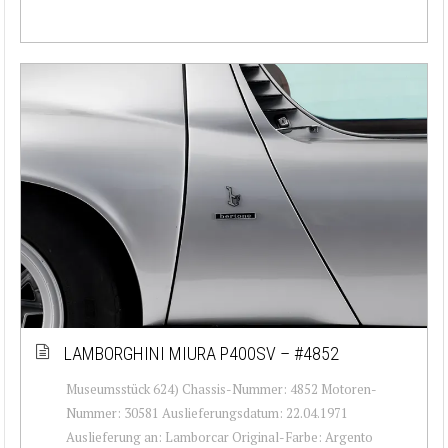
LAMBORGHINI MIURA P400SV – #4852
Museumsstück 624) Chassis-Nummer: 4852 Motoren-
Nummer: 30581 Auslieferungsdatum: 22.04.1971
Auslieferung an: Lamborcar Original-Farbe: Argento