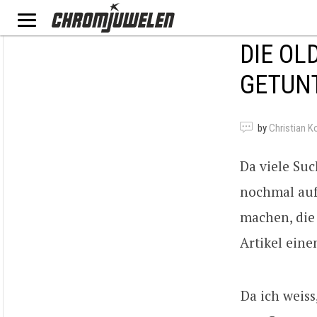
DIE OL
GETUNT
by
Christian K
Da viele Suc
nochmal auf
machen, die 
Artikel eine
Da ich weiss