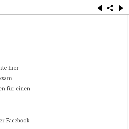
hte hier
rksam
en für einen
der Facebook-