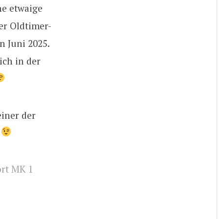
ne etwaige
er Oldtimer-
n Juni 2025.
ich in der
einer der
.
ort MK 1