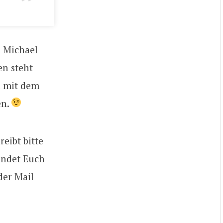
n Michael
en steht
h mit dem
en.
eibt bitte
wendet Euch
der Mail