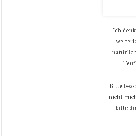
Ich denk
weiterl
natürlic
Teuf
Bitte bea
nicht mich
bitte d