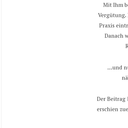
Mit Ihm b
Vergütung. 
Praxis eint
Danach wi
…und nun
nä
Der Beitrag
erschien zu