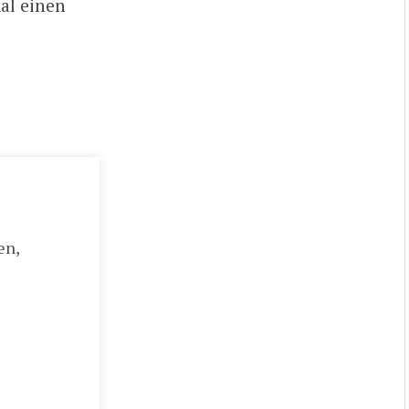
al einen
en,