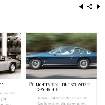
211
MONTEVERDI – EINE SCHWEIZER
GESCHICHTE
Nummer: #B-
Damals – und heute? Man muss es als
 gibt
Hype bezeichnen. Was derzeit abgeht
ug heute