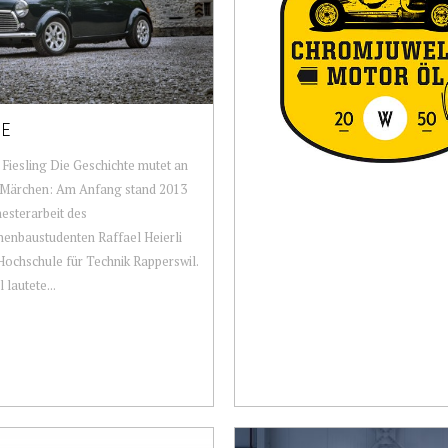
IE
 Fiesling Die Geschichte mutet an
n Märchen: Am Anfang stand 2013
esterarbeit des
enbaustudenten Raffael Heierli
Hochschule für Technik Rapperswil.
l lautete...