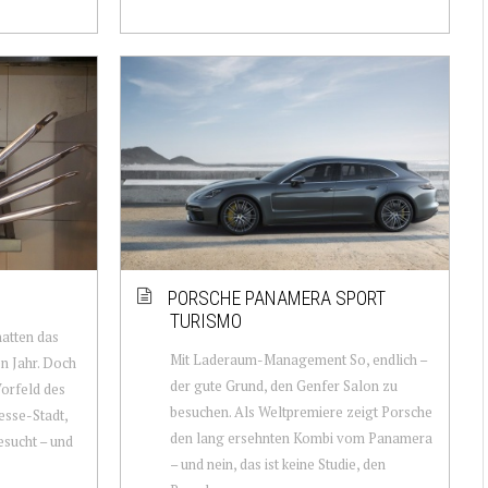
PORSCHE PANAMERA SPORT
TURISMO
atten das
Mit Laderaum-Management So, endlich –
n Jahr. Doch
der gute Grund, den Genfer Salon zu
Vorfeld des
besuchen. Als Weltpremiere zeigt Porsche
esse-Stadt,
den lang ersehnten Kombi vom Panamera
esucht – und
– und nein, das ist keine Studie, den