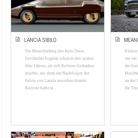
LANCIA SIBILO
MEAN
Die Neuerfindung des Keils Diese
Kleiner
Geschichte beginnt schon in den späten
wie ei
60er Jahren, als sich Bertone Gedanken
die Sem
machte, wie denn ein Nachfolger der
Maschin
Fulvia von Lancia aussehen könnte.
an der 
Bertone hatte in ...
Ihr Tite