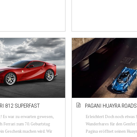
RI 812 SUPERFAST
PAGANI HUAYRA ROADS
t! Es war zu erwarten gewesen,
Erleichtert Doch noch etwas 
ch Ferrari zum 70. Geburtstag
Wunderbares für den Genfer 
ein Geschenk machen wird. Wir
Pagina eröffnet seinen Huay