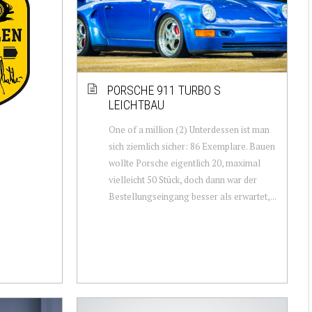
PORSCHE 911 TURBO S
LEICHTBAU
One of a million (2) Unterdessen ist man
sich ziemlich sicher: 86 Exemplare. Bauen
wollte Porsche eigentlich 20, maximal
vielleicht 50 Stück, doch dann war der
Bestellungseingang besser als erwartet,...