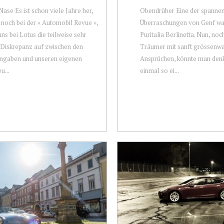
ase Es ist schon viele Jahre her,
Obendrüber Eine der spanne
noch bei der « Automobil Revue »,
Überraschungen von Genf war
uns bei Lotus die teilweise sehr
Puritalia Berlinetta. Nun, noc
Diskrepanz auf zwischen den
Träumer mit sanft grössenw
ngaben und unseren eigenen
Ansprüchen, könnte man denk
u...
einmal so ei...