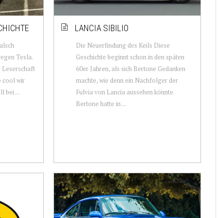
CHICHTE
LANCIA SIBILIO
falsch
Die Neuerfindung des Keils Diese
 gegen Tesla.
Geschichte beginnt schon in den späten
e Leserschaft
60er Jahren, als sich Bertone Gedanken
e cool wir
machte, wie denn ein Nachfolger der
 bei ...
Fulvia von Lancia aussehen könnte.
Bertone hatte in ...