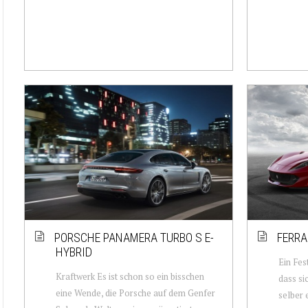
PORSCHE PANAMERA TURBO S E-
FERRA
HYBRID
Ein Fes
Kraftwerk Es ist schon so ein bisschen
dass si
eine Wende, die Porsche auf dem Genfer
selber 