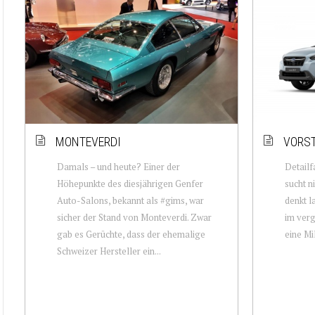
MONTEVERDI
VORST
Damals – und heute? Einer der
Detailf
Höhepunkte des diesjährigen Genfer
sucht n
Auto-Salons, bekannt als #gims, war
denkt l
sicher der Stand von Monteverdi. Zwar
im verg
gab es Gerüchte, dass der ehemalige
eine Mi
Schweizer Hersteller ein...