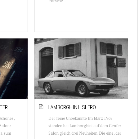
Porsche ...
TER
LAMBORGHINI ISLERO
Schönes,
Der feine Unbekannte Im März 1968
Salon:
standen bei Lamborghini auf dem Genfer
ra zum
Salon gleich drei Neuheiten. Die eine, der