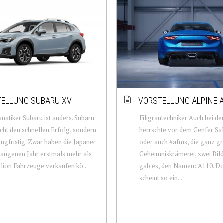
ELLUNG SUBARU XV
VORSTELLUNG ALPINE 
anatiker Subaru ist anders. Subaru
Filigrantechniker Auch bei de
icht den schnellen Erfolg, sondern
herrschte vor dem Genfer Sa
angfristig. Zwar haben die Japaner
oder auch #afms, die ganz g
angenen Jahr erstmals mehr als
Geheimniskrämerei, zwei Bild
llion Fahrzeuge verkaufen kö...
gab es, den Namen: A110. D
scheint so ein...