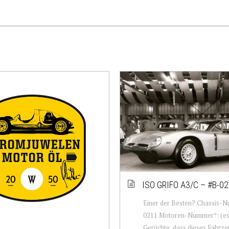
ISO GRIFO A3/C – #B-0
Einer der Besten? Chassis-
0211 Motoren-Nummer*: (es
Gerüchte, dass dieses Fahrze