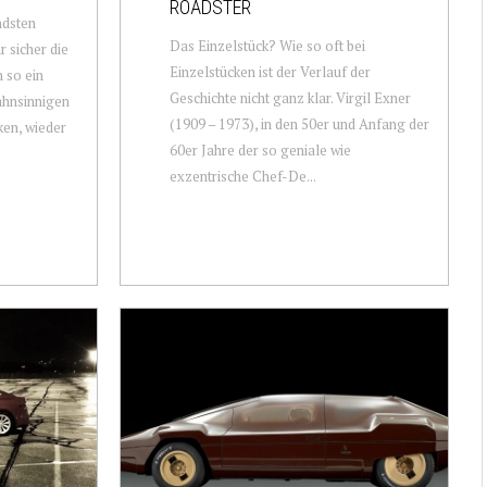
ROADSTER
ndsten
Das Einzelstück? Wie so oft bei
 sicher die
Einzelstücken ist der Verlauf der
h so ein
Geschichte nicht ganz klar. Virgil Exner
ahnsinnigen
(1909 – 1973), in den 50er und Anfang der
en, wieder
60er Jahre der so geniale wie
exzentrische Chef-De...