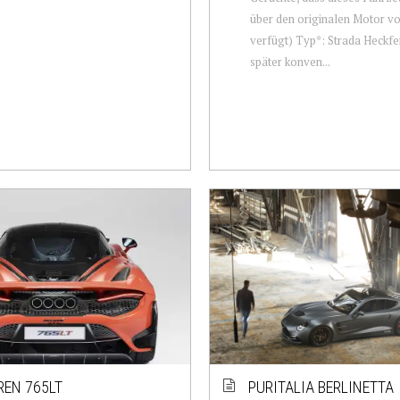
über den originalen Motor v
verfügt) Typ*: Strada Heckfen
später konven...
EN 765LT
PURITALIA BERLINETTA