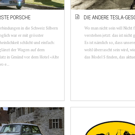
RSTE PORSCHE
DIE ANDERE TESLA-GES
rbindungen in die Schweiz Silbern
Wo man nicht sein will Nicht 
nglich war er mit grösster
verstehen jetzt: das ist nicht
einlichkeit schlicht und einfach:
Es ist nämlich so, dass unser
glänzt der Wagen auf dem
wohl überrascht sein wird, wi
atz in Gmünd vor dem Hotel «Alte
das Model S finden, das aktuell
o e...