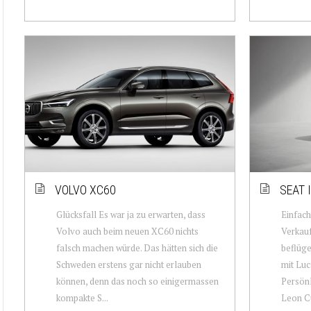
VOLVO XC60
SEAT 
Glücksfall Es war ja zu erwarten, dass
Einfach
Volvo auch beim neuen XC60 nichts
Verkau
falsch machen würde. Das hätten sich die
beflüge
Schweden erstens gar nicht erlauben
mit Luc
können, denn das noch so einigermassen
Persönl
kompakte S...
Leon Cu