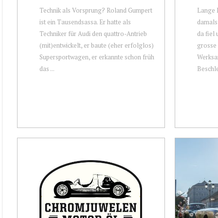
Technik als Vorsprung? Roland Gumpert
Lange N
ist ein Tausendsassa. Er hatte als
damals 
Techniker für Audi den quattro-Antrieb
da fiel 
(mit)entwickelt, er baute (eher erfolglos)
grosse 
Supersportwagen, er erkannte schon früh
Werksa
das ...
Beschle