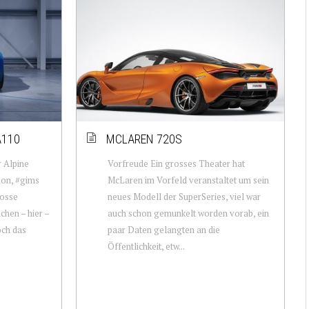
A110
MCLAREN 720S
r Alpine
Vorfreude Ein grosses Theater hat
lon, #gims
McLaren im Vorfeld veranstaltet um sein
rosse
neues Modell der SuperSeries, viel war
chen – hier –
auch schon gemunkelt worden vorab, ein
och das
paar Daten gelangten an die
Öffentlichkeit, etw...