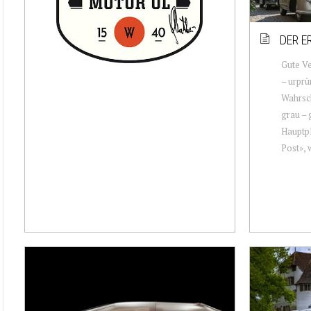
DER E
Gute Ve
– urprü
Wahrsch
grau – 
Hauptpl
Post», w