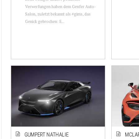
Verwerfungen haben dem Genfer Auto-
Salon, zuletzt bekannt als #gims, das
Genick gebrochen: E...
GUMPERT NATHALIE
MCLAR