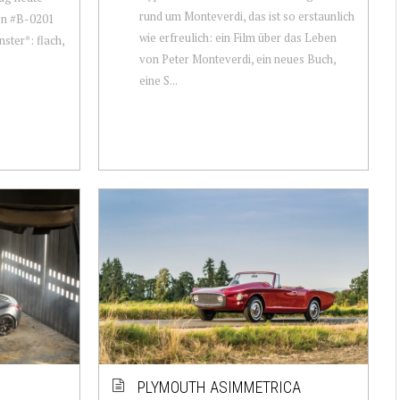
rund um Monteverdi, das ist so erstaunlich
on #B-0201
wie erfreulich: ein Film über das Leben
ster*: flach,
von Peter Monteverdi, ein neues Buch,
eine S...
PLYMOUTH ASIMMETRICA