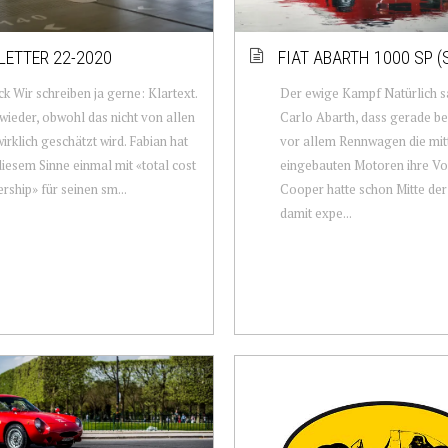
ETTER 22-2020
FIAT ABARTH 1000 SP (
ck Wir schreiben ja gerne: Klartext.
Der ewige Kampf Natürlich s
ieder, obwohl das nicht von allen
Carlo Abarth, dass gerade be
wirklich geschätzt wird. Fabian hat
vor allem Rennwagen die mit
 diesem Sinne einmal mit «total cost
eingebauten Motoren ihre Vor
rship» für seinen sm...
Cooper hatte schon Mitte der
damit expe...