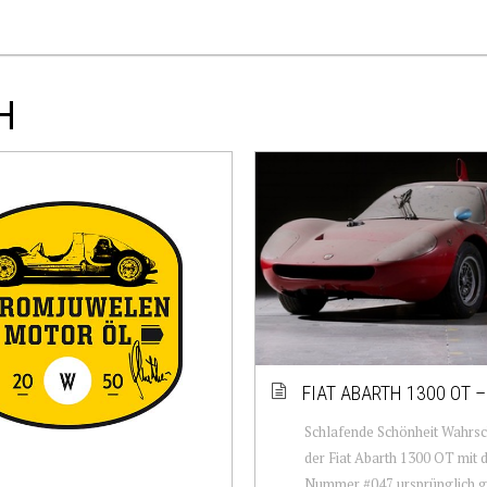
H
FIAT ABARTH 1300 OT –
Schlafende Schönheit Wahrsc
der Fiat Abarth 1300 OT mit 
Nummer #047 ursprünglich ge