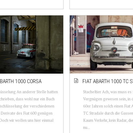
ABARTH 1000 CORSA
FIAT ABARTH 1000 TC 
üsselung An anderer Stelle hatten
Stacheltier Ach, was muss es 
chrieben, dass wohl nur ein Buch
Vergnügen gewesen sein, in 
schlüsselung der verschiedenen
60er Jahren solch einen Fiat
Derivate des Fiat 600 genügen
TC Stradale durch die Gassen
Doch wir wollen uns hier einmal
Kaum Verkehr, kein Radar, di
nu...