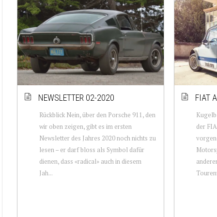
NEWSLETTER 02-2020
FIAT 
Rückblick Nein, über den Porsche 911, den
Kugelbl
wir oben zeigen, gibt es im ersten
der FIA
Newsletter des Jahres 2020 noch nichts zu
vorgen
lesen – er darf bloss als Symbol dafür
Motorsp
dienen, dass «radical» auch in diesem
anderen
Jah...
Tourenw