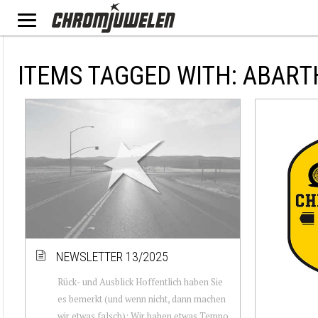
ITEMS TAGGED WITH: ABART
NEWSLETTER 13/2025
Rück- und Ausblick Hoffentlich haben Sie
es bemerkt (und wenn nicht, dann machen
wir etwas falsch): Wir haben etwas Tempo