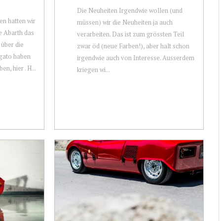
Die Neuheiten Irgendwie wollen (und
n hatten wir
müssen) wir die Neuheiten ja auch
e Abarth das
verarbeiten. Das ist zum grössten Teil
 über die
zwar öd (neue Farben!), aber halt schon
gato haben
irgendwie auch von Interesse. Ausserdem
n, hier . H...
kriegen wi...