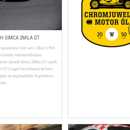
H SIMCA 2MILA GT
ropameister Der am 5. März 1963
m Genfer Automobilsalon
ierte Abarth Simca 2Mila GT (auch
0 GT Coupé bezeichnet) lieferte
inn an unglaubliche Ergebnisse –
fän...