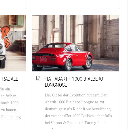
STRADALE
FIAT ABARTH 1000 BIALBERO
LONGNOSE
für ein
Der Gipfel der Evolution Mit dem Fiat
den frühen
Abarth 1000 Bialbero Longnose, zu
 Abarth 1000
deutsch gern als Klappfront bezeichnet,
 zu hauen.
der wie der 63er 1000 Bialbero ebenfalls
e Rennleitung
bei Sibona & Basano in Turin gebaut