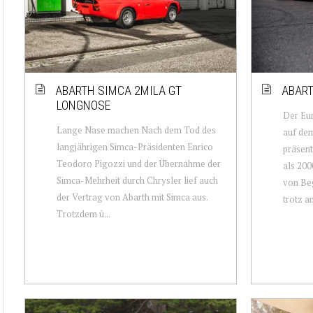
ABARTH SIMCA 2MILA GT
ABART
LONGNOSE
Der Eu
Lange Nase machen Nach dem Tod des
auf de
langjährigen Simca-Präsidenten Enrico
präsent
Teodoro Pigozzi und der Übernahme der
als 200
Simca-Mehrheit durch Chrysler lief auch
von Beg
der Vertrag von Abarth mit Simca aus.
trotz an
Trotzdem ü...