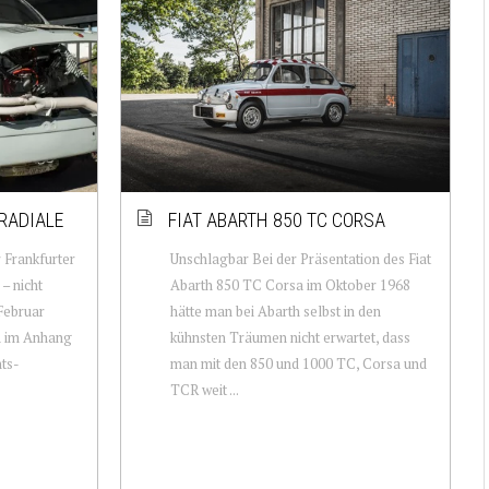
 RADIALE
FIAT ABARTH 850 TC CORSA
Frankfurter
Unschlagbar Bei der Präsentation des Fiat
– nicht
Abarth 850 TC Corsa im Oktober 1968
 Februar
hätte man bei Abarth selbst in den
A im Anhang
kühnsten Träumen nicht erwartet, dass
ts-
man mit den 850 und 1000 TC, Corsa und
TCR weit ...