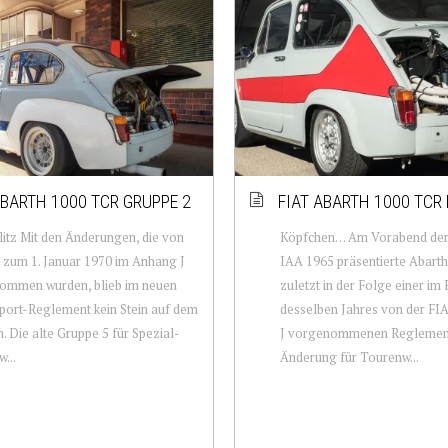
ABARTH 1000 TCR GRUPPE 2
FIAT ABARTH 1000 TCR
itz Mit den Änderungen, die von
Köpfchen… Am Vorabend der 
 zum 1. Januar 1970 im Anhang J
IAA 1965 präsentierte Abarth 
ommen wurden, blieb im neuen
zuletzt in der Folge einer im
ort-Reglement kein Stein auf dem
desselben Jahres von der FI
. Die alte Gruppe 5 für Spezial-
J vorgenommenen Reglemen
...
Änderung für Tourenw...