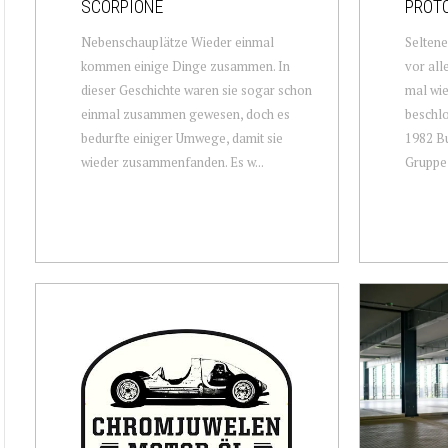
SCORPIONE
PROT
Nebenschauplätze Wieder einmal
Seltene
kommen einige Dinge zusammen. In
vor all
dieser Geschichte waren sie sogar schon
mal wie
einmal zusammen gewesen, doch es
beschlo
bedurfte einiger Umwege, damit sie
1982 Bu
wieder zusammenfanden. Es w...
Gruppe 