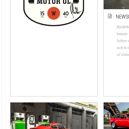
NEWSL
Rückbli
Immer w
Seiten 
sich in
of owne