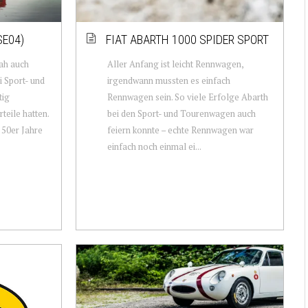
SE04)
FIAT ABARTH 1000 SPIDER SPORT
ah auch
Aller Anfang ist leicht Rennwagen,
i Sport- und
irgendwann mussten es einfach
tig
Rennwagen sein. So viele Erfolge Abarth
teile hatten.
bei den Sport- und Tourenwagen auch
 50er Jahre
feiern konnte – echte Rennwagen war
einfach noch einmal ei...