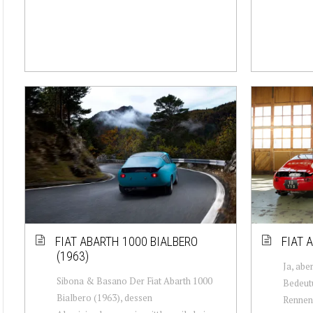
FIAT ABARTH 1000 BIALBERO
FIAT 
(1963)
Ja, abe
Sibona & Basano Der Fiat Abarth 1000
Bedeutu
Bialbero (1963), dessen
Rennen 