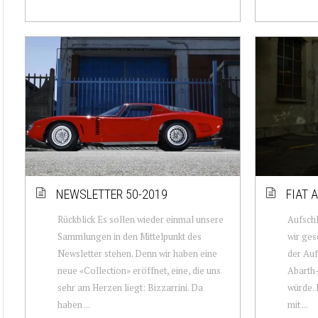
NEWSLETTER 50-2019
FIAT 
Rückblick Es sollen wieder einmal unsere
Aufschl
Sammlungen in den Mittelpunkt des
wir ges
Newsletter stehen. Denn wir haben eine
der Auf
neue «Collection» eröffnet, eine, die uns
Abarth-
sehr am Herzen liegt: Bizzarrini. Da
würde. 
haben ...
mit ...