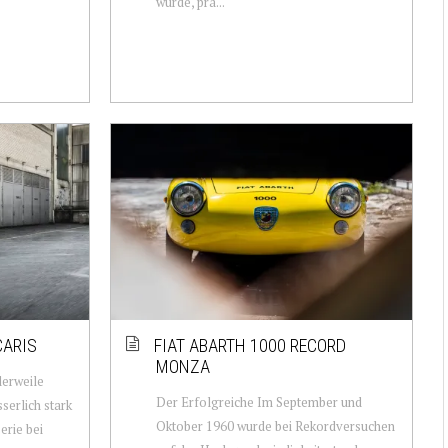
wurde, prä...
CARIS
FIAT ABARTH 1000 RECORD
MONZA
lerweile
Der Erfolgreiche Im September und
serlich stark
Oktober 1960 wurde bei Rekordversuchen
erie bei