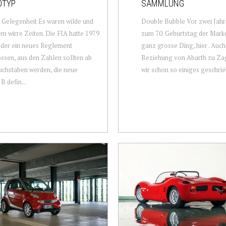
OTYP
SAMMLUNG
 Gelegenheit Es waren wilde und
Double Bubble Vor zwei Jahre
em wirre Zeiten. Die FIA hatte 1979
zum 70. Geburtstag der Mark
der ein neues Reglement
ganz grosse Ding, hier . Auch
ssen, aus den Zahlen sollten ab
Beziehung von Abarth zu Za
chstaben werden, die neue
wir schon so einiges geschriebe
B defin...