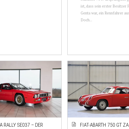
ist, dass sein erster Besitzer
Genta war, ein Rennfahrer aus
Doch...
A RALLY SE037 – DER
FIAT-ABARTH 750 GT Z