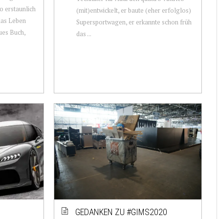
o erstaunlich
(mit)entwickelt, er baute (eher erfolglos)
 das Leben
Supersportwagen, er erkannte schon früh
ues Buch,
das ...
GEDANKEN ZU #GIMS2020