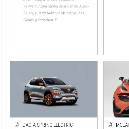
Verwerfungen haben dem Genfer Auto-
Salon, zuletzt bekannt als #gims, das
Genick gebrochen: E...
DACIA SPRING ELECTRIC
MCLAR