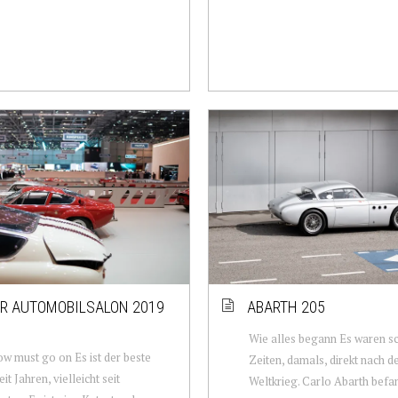
R AUTOMOBILSALON 2019
ABARTH 205
Wie alles begann Es waren s
w must go on Es ist der beste
Zeiten, damals, direkt nach d
it Jahren, vielleicht seit
Weltkrieg. Carlo Abarth befa