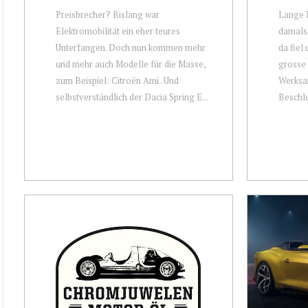
Preisbrecher? Bislang war
Lange N
Elektromobilität ein eher teures
damals 
Unterfangen. Doch nun kommen mehr
da fiel 
und mehr auch Modelle für die Masse,
grosse 
zum Beispiel: Citroën Ami . Und
Werksa
selbstverständlich der Dacia Spring E...
Beschle