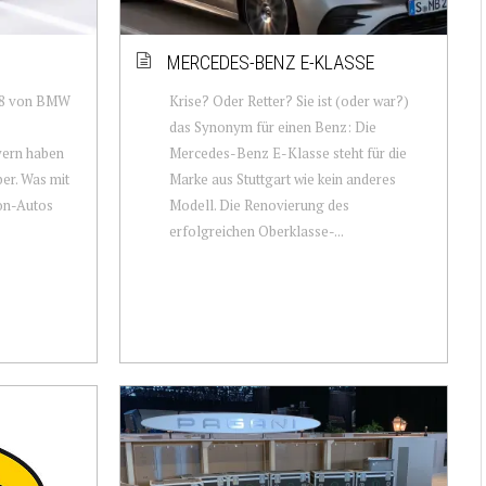
MERCEDES-BENZ E-KLASSE
 i8 von BMW
Krise? Oder Retter? Sie ist (oder war?)
das Synonym für einen Benz: Die
yern haben
Mercedes-Benz E-Klasse steht für die
ber. Was mit
Marke aus Stuttgart wie kein anderes
on-Autos
Modell. Die Renovierung des
erfolgreichen Oberklasse-...