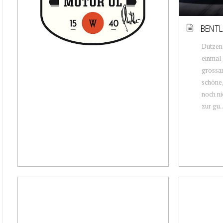
BENTL
Dutzen
einmal 
grossar
schöne,
noch ni
zur gu..