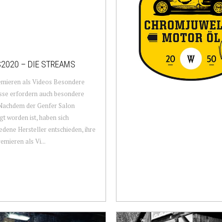
2020 – DIE STREAMS
emieren als Videos Besondere
sse erfordern auch besondere
 Nachdem der Genfer Salon
t worden ist, haben sich
edene Hersteller entschieden, ihre
emieren als Vi...