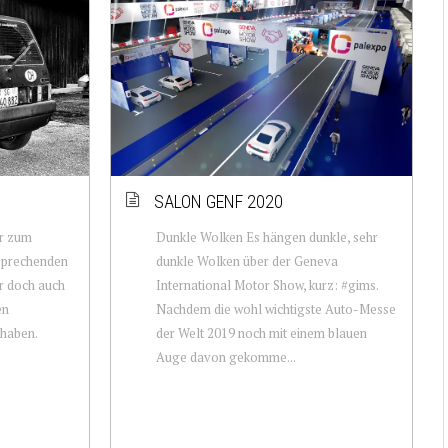
SALON GENF 2020
ir zum
Dunkle Wolken Es hängen dunkle, sehr
tsprechenden
dunkle Wolken über der Geneva
r doch auch
International Motor Show, kurz: #gims.
en
Nachdem die wohl wichtigste Auto-Messe
 haben.
der Welt 2019 noch mit einem blauen
Auge davon gekomme...