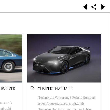
CHWEIZER
GUMPERT NATHALIE
Technik als Vorsprung? Roland Gumpert
s es als
ist ein Tausendsassa. Er hatte als
t abgeht
Techniker für Audi den quattro-Antrieb