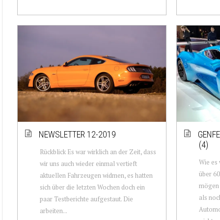
NEWSLETTER 12-2019
GENFE
(4)
Rückblick Es war wirklich an der Zeit, dass
Wie es 
wir uns auch wieder einmal vertieft
über 60
aktuellen Fahrzeugen widmen, es hatten
mögen z
sich über die letzten Wochen doch ein
als noc
paar Testberichte aufgestaut. Die
Automob
arbeiten...