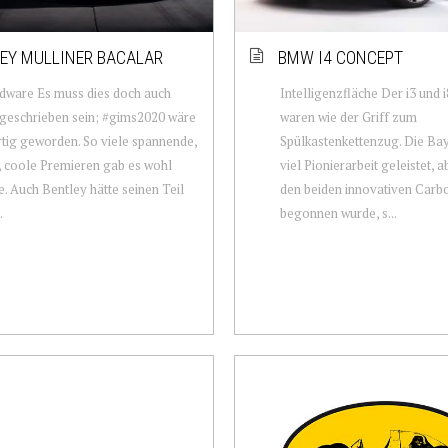
EY MULLINER BACALAR
BMW I4 CONCEPT
dware Es muss dies doch auch
Intelligenzfläche Der i3 und
geschrieben sein; #gims2020 wäre
waren wie der Griff zum
tig geworden. So viele spannende,
Spülkastenkettenzug. Die Ba
 coole Premieren gab es wohl
viel Pionierarbeit geleistet, a
e. Auch Bentley hätte seinen Teil
den beiden innovativen Carb
.
begonnen wurde, s...