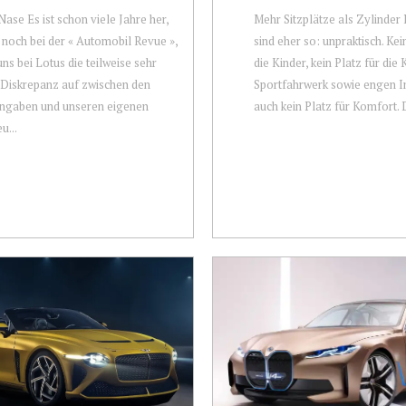
ase Es ist schon viele Jahre her,
Mehr Sitzplätze als Zylinder
noch bei der « Automobil Revue »,
sind eher so: unpraktisch. Kei
uns bei Lotus die teilweise sehr
die Kinder, kein Platz für die
Diskrepanz auf zwischen den
Sportfahrwerk sowie engen 
ngaben und unseren eigenen
auch kein Platz für Komfort. 
u...