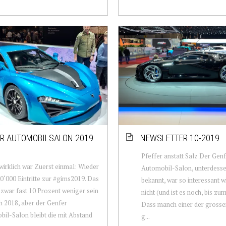
R AUTOMOBILSALON 2019
NEWSLETTER 10-2019
Pfeffer anstatt Salz Der Gen
wirklich war Zuerst einmal: Wieder
Automobil-Salon, unterdesse
0‘000 Eintritte zur #gims2019. Das
bekannt, war so interessant w
war fast 10 Prozent weniger sein
nicht (und ist es noch, bis zum
h 2018, aber der Genfer
Dass manch einer der grosse
il-Salon bleibt die mit Abstand
g...