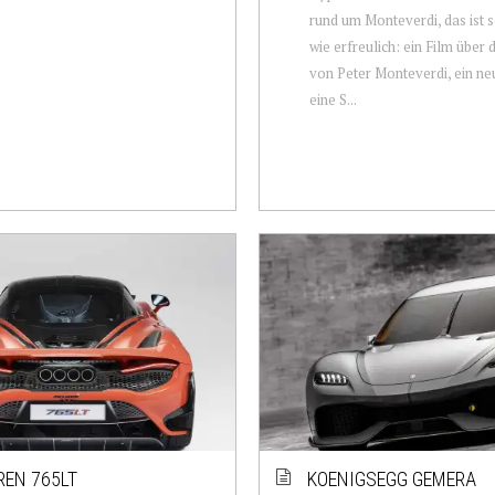
rund um Monteverdi, das ist s
wie erfreulich: ein Film über
von Peter Monteverdi, ein ne
eine S...
EN 765LT
KOENIGSEGG GEMERA