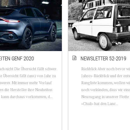
ITEN GENF 2020
NEWSLETTER 52-2019
ch nicht Die Übersicht fällt schwer.
Rückblick Aber noch bevor w
ie Übersicht fällt (uns) von Jahr zu
Jahres-Rückblick und der en
hwerer. Mit immer mehr Vorlauf
Rangliste kommen, wollen wi
 die Hersteller ihre Neuheiten
noch verkünden, dass wir ein
s kann durchaus vorkommen, d...
Neuzugang in unserer Flotte
«Chali» hat den Lanc...