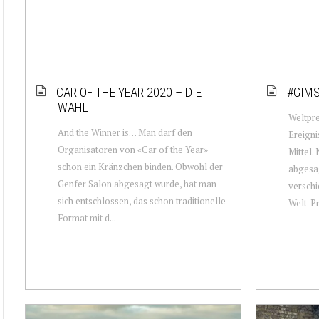
CAR OF THE YEAR 2020 – DIE
#GIMS
WAHL
Weltpr
And the Winner is… Man darf den
Ereigni
Organisatoren von «Car of the Year»
Mittel.
schon ein Kränzchen binden. Obwohl der
abgesag
Genfer Salon abgesagt wurde, hat man
verschi
sich entschlossen, das schon traditionelle
Welt-Pr
Format mit d...