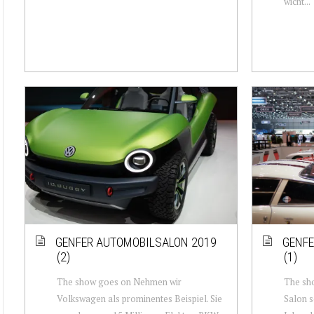
wicht...
GENFER AUTOMOBILSALON 2019
GENFE
(2)
(1)
The show goes on Nehmen wir
The sho
Volkswagen als prominentes Beispiel. Sie
Salon se