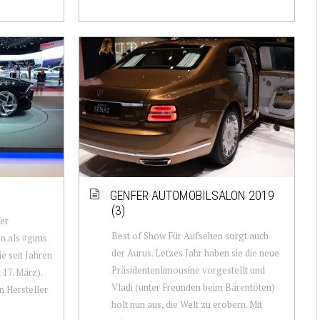
GENFER AUTOMOBILSALON 2019
(3)
fer
Best of Show Für Aufsehen sorgt auch
n als #gims
der Aurus. Letzes Jahr haben sie die neue
ie seit Jahren
Präsidentenlimousine vorgestellt und
 17. März).
Vladi (unter Freunden beim Bärentöten)
n Hersteller
holt nun aus, die Welt zu erobern. Mit