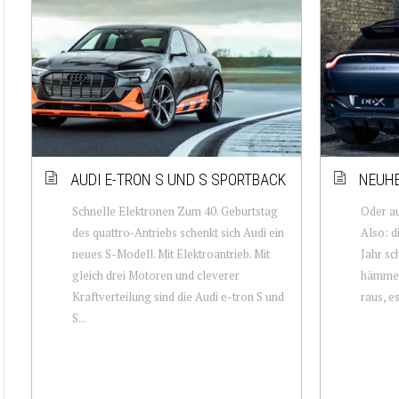
AUDI E-TRON S UND S SPORTBACK
NEUHE
Schnelle Elektronen Zum 40. Geburtstag
Oder au
des quattro-Antriebs schenkt sich Audi ein
Also: d
neues S-Modell. Mit Elektroantrieb. Mit
Jahr sc
gleich drei Motoren und cleverer
hämmern
Kraftverteilung sind die Audi e-tron S und
raus, e
S...