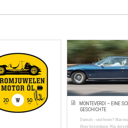
MONTEVERDI – EINE S
GESCHICHTE
Damals – und heute? Man mus
Hype bezeichnen. Was derzei