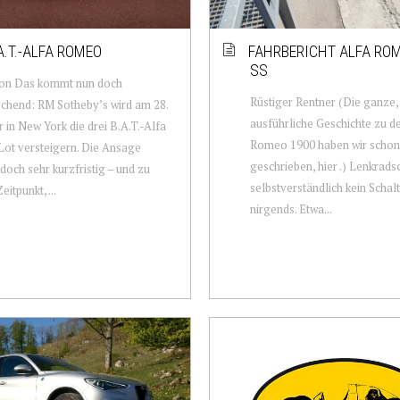
A.T.-ALFA ROMEO
FAHRBERICHT ALFA RO
SS
ion Das kommt nun doch
Rüstiger Rentner (Die ganze, 
chend: RM Sotheby’s wird am 28.
ausführliche Geschichte zu d
 in New York die drei B.A.T.-Alfa
Romeo 1900 haben wir schon
 Lot versteigern. Die Ansage
geschrieben, hier .) Lenkrads
och sehr kurzfristig – und zu
selbstverständlich kein Scha
itpunkt, ...
nirgends. Etwa...