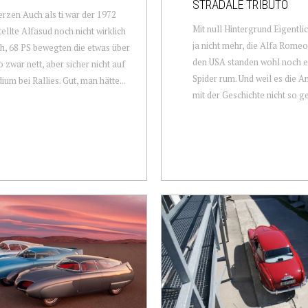
STRADALE TRIBUTO
rzen Auch als ti war der 1972
Mit null Hintergrund Eigentlic
ellte Alfasud noch nicht wirklich
ja nicht mehr, die Alfa Romeo
ch, 68 PS bewegten die etwas über
den USA standen wohl noch e
o zwar nett, aber sicher nicht auf
Spider rum. Und weil es die A
ium bei Rallies. Gut, man hätte...
mit der Geschichte nicht so ge