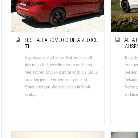
TEST ALFA ROMEO GIULIA VELOCE
ALFA 
TI
AUSF
Espresso anstatt Filter-Kaffee Facelift,
Bergdyn
das muss halt jeweils sein so nach drei,
erneuer
vier Jahren. Und so kommt auch die Giulia
bei den
zu allen jenen Verbesserungen und
bekannt
Erneuerungen, die gerade so in Mode
Verzöge
sind,...
wirklich