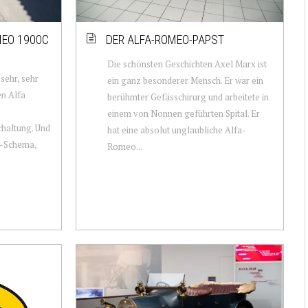
MEO 1900C
DER ALFA-ROMEO-PAPST
Die schönsten Geschichten Axel Marx ist
sehr, sehr
ein ganz besonderer Mensch. Er war ein
en Alfa
berühmter Gefässchirurg und arbeitete in
einem von Nonnen geführten Spital. Er
chaltung. Und
hat ­eine absolut unglaubliche Alfa-
lt-Schema,
Romeo...