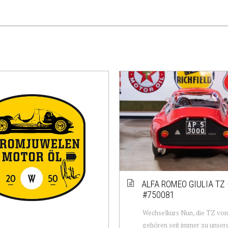
ALFA ROMEO GIULIA TZ 
#750081
Wechselkurs Nun, die TZ vo
gehören seit immer zu unser