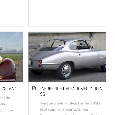
N GSTAAD
FAHRBERICHT ALFA ROMEO GIULIA
SS
en Jahr
Von einem anderen Stern Der Tesla-Pilot
erie
lenkt seinen E-Wagen fast in den
gerung in