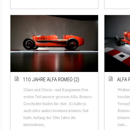
110 JAHRE ALFA ROMEO (2)
ALFA 
Glanz und Gloria – und Kaugummi Den
Weltmei
ersten Teil unserer grossen Alfa-Romeo-
beschie
Geschichte finden Sie: hier . Es hätte ja
Versuch
auch alles anders kommen können. Fiat
Rennwa
hatte Anfang der 20er Jahre die
können,
internationa...
zum ...