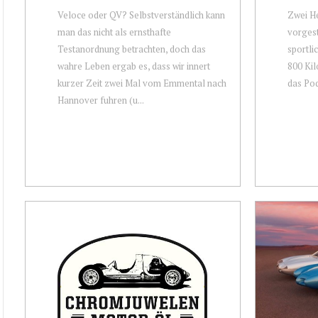
Veloce oder QV? Selbstverständlich kann
Zwei He
man das nicht als ernsthafte
vorgest
Testanordnung betrachten, doch das
sportli
wahre Leben ergab es, dass wir innert
800 Kil
kurzer Zeit zwei Mal vom Emmental nach
das Pod
Hannover fuhren (u...