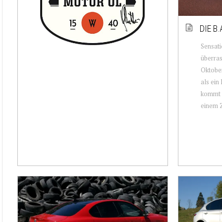
DIE B.
Sensat
überras
Oktober
als ein
kommt d
einem Ze