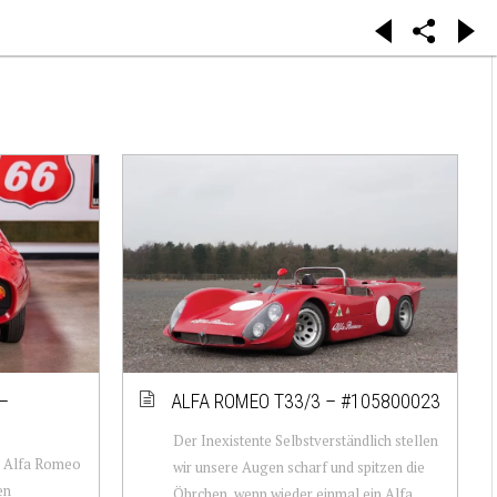
–
ALFA ROMEO T33/3 – #105800023
Der Inexistente Selbstverständlich stellen
n Alfa Romeo
wir unsere Augen scharf und spitzen die
en
Öhrchen, wenn wieder einmal ein Alfa