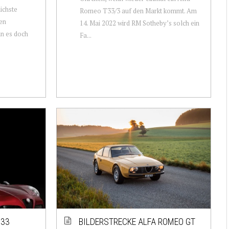
ichste
Romeo T33/3 auf den Markt kommt. Am
nen
14. Mai 2022 wird RM Sotheby’s solch ein
nn es doch
Fa...
 33
BILDERSTRECKE ALFA ROMEO GT