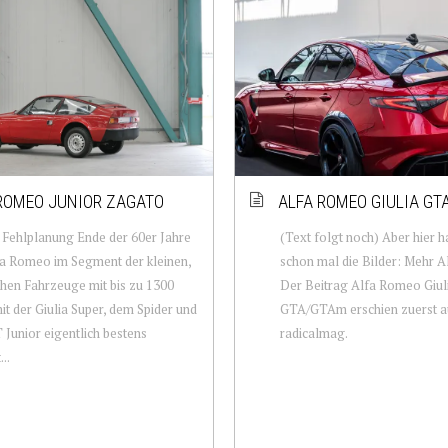
ROMEO JUNIOR ZAGATO
ALFA ROMEO GIULIA GT
Fehlplanung Ende der 60er Jahre
(Text folgt noch) Aber hier h
a Romeo im Segment der kleinen,
schon mal die Bilder: Mehr Al
chen Fahrzeuge mit bis zu 1300
Der Beitrag Alfa Romeo Giul
it der Giulia Super, dem Spider und
GTA/GTAm erschien zuerst a
Junior eigentlich bestens
radicalmag.
..