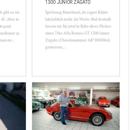
1300 JUNIOR ZAGATO
h gibt es sie
Spielzeug Manchmal, da sagen Bilder
 4C. Aber in
tatsächlich mehr als Worte. Und deshalb
in paar
lassen wir Sie jetzt in Ruhe diese Photos
merikaner ja
eines 70er Alfa Romeo GT 1300 Junior
nau ne...
Zagato (Chassisnummer AR*1800064)
geniessen,...