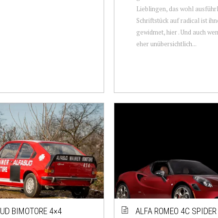
Lieblingen, das wohl ausführl
Schriftstück auf radical ist ih
gewidmet, hier . Und auch we
eher unübersichtlich...
UD BIMOTORE 4×4
ALFA ROMEO 4C SPIDER