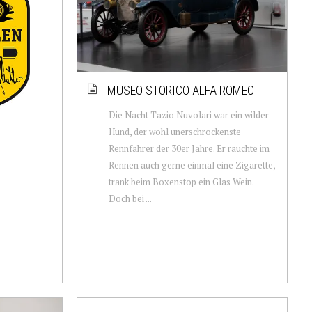
MUSEO STORICO ALFA ROMEO
Die Nacht Tazio Nuvolari war ein wilder
Hund, der wohl unerschrockenste
Rennfahrer der 30er Jahre. Er rauchte im
Rennen auch gerne einmal eine Zigarette,
trank beim Boxenstop ein Glas Wein.
Doch bei ...