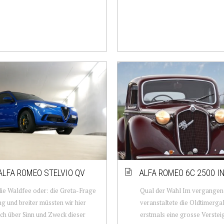
ALFA ROMEO STELVIO QV
ALFA ROMEO 6C 2500 I
die Waldfee oder: die Greta-Frage
Qual der Wahl Im vergangen
ng und breiter müssten wir hier
veranstaltete die Oldtimergal
ich über Sinn und Zweck dieser
erstmals eine grosse Verstei