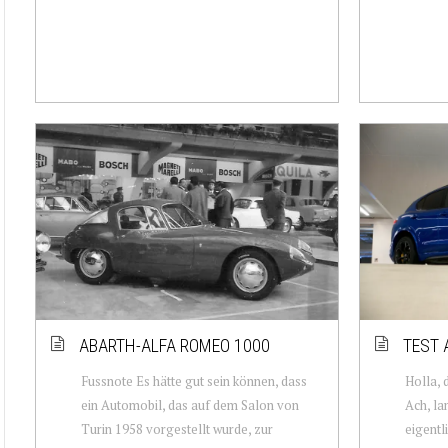
ABARTH-ALFA ROMEO 1000
TEST 
Fussnote Es hätte gut sein können, dass
Holla, 
ein Automobil, das auf dem Salon von
Ach, la
Turin 1958 vorgestellt wurde, zur
eigentl