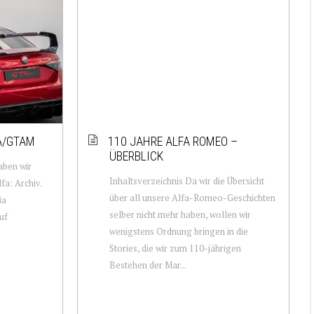
A/GTAM
110 JAHRE ALFA ROMEO –
ÜBERBLICK
aben wir
Inhaltsverzeichnis Da wir die Übersicht
fa: Archiv.
über all unsere Alfa-Romeo-Geschichten
ia
selber nicht mehr haben, wollen wir
uf
wenigstens Ordnung bringen in die
Stories, die wir zum 110-jährigen
Bestehen der Mar...