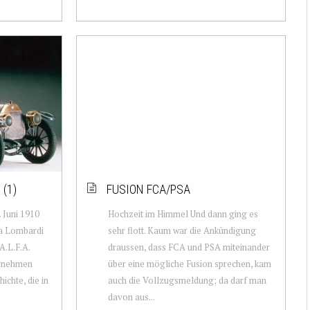
(1)
FUSION FCA/PSA
 Juni 1910
Hochzeit im Himmel Und dann ging es
ma Lombardi
sehr flott. Kaum war die Ankündigung
A.L.F.A.
draussen, dass FCA und PSA miteinander
ernehmen
über eine mögliche Fusion sprechen, kam
ichte, die in
auch die Vollzugsmeldung; da darf man
davon aus...