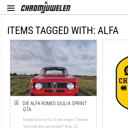
ITEMS TAGGED WITH: ALFA
DIE ALFA ROMEO GIULIA SPRINT
GTA
beautiful noise Es ist ein ewiges Thema:
Was tönt den am besten? Klar, 12