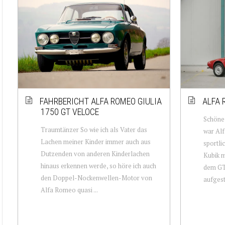
FAHRBERICHT ALFA ROMEO GIULIA
ALFA 
1750 GT VELOCE
Schöne 
Traumtänzer So wie ich als Vater das
war Alf
Lachen meiner Kinder immer auch aus
sportli
Dutzenden von anderen Kinderlachen
Kubik m
hinaus erkennen werde, so höre ich auch
dem GT 
den Doppel-Nockenwellen-Motor von
aufgest.
Alfa Romeo quasi ...