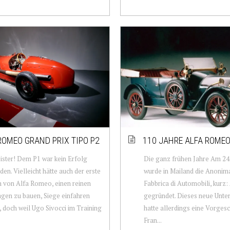
ROMEO GRAND PRIX TIPO P2
110 JAHRE ALFA ROMEO 
ster! Dem P1 war kein Erfolg
Die ganz frühen Jahre Am 24.
den. Vielleicht hätte auch der erste
wurde in Mailand die Anoni
 von Alfa Romeo, einen reinen
Fabbrica di Automobili, kurz: 
gen zu bauen, Siege einfahren
gegründet. Dieses neue Unt
 doch weil Ugo Sivocci im Training
hatte allerdings eine Vorgesch
Fran...