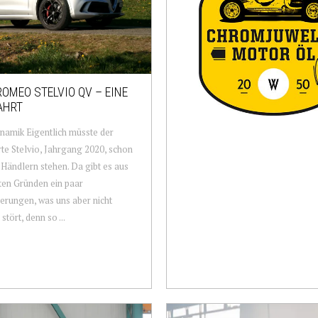
ROMEO STELVIO QV – EINE
AHRT
amik Eigentlich müsste der
te Stelvio, Jahrgang 2020, schon
 Händlern stehen. Da gibt es aus
en Gründen ein paar
rungen, was uns aber nicht
 stört, denn so ...