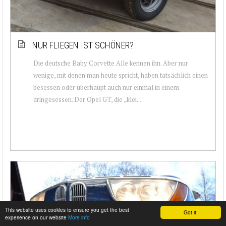
NUR FLIEGEN IST SCHÖNER?
Die deutsche Baby Corvette Alle kennen ihn. Aber nur
wenige, mit denen man heute spricht, haben tatsächlich einen
besessen oder überhaupt auch nur einmal in einem
dringesessen. Der Opel GT, die „klei...
This website uses cookies to ensure you get the best
Got it!
experience on our website
More info