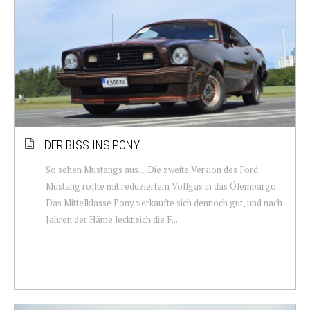
DER BISS INS PONY
So sehen Mustangs aus… Die zweite Version des Ford
Mustang rollte mit reduziertem Vollgas in das Ölembargo.
Das Mittelklasse Pony verkaufte sich dennoch gut, und nach
Jahren der Häme leckt sich die F...