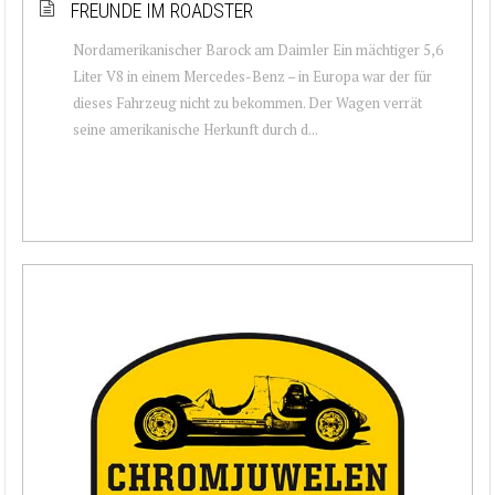
FREUNDE IM ROADSTER
Nordamerikanischer Barock am Daimler Ein mächtiger 5,6
Liter V8 in einem Mercedes-Benz – in Europa war der für
dieses Fahrzeug nicht zu bekommen. Der Wagen verrät
seine amerikanische Herkunft durch d...