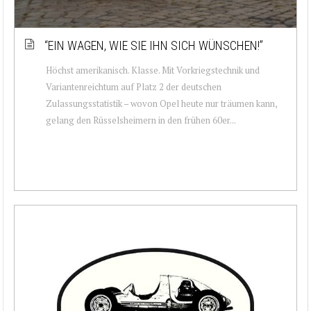
“EIN WAGEN, WIE SIE IHN SICH WÜNSCHEN!”
Höchst amerikanisch. Klasse. Mit Vorkriegstechnik und
Variantenreichtum auf Platz 2 der deutschen
Zulassungsstatistik – wovon Opel heute nur träumen kann,
gelang den Rüsselsheimern in den frühen 60er...