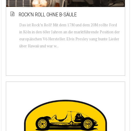
ROCK’N ROLL OHNE B-SÄULE
Das ist Rock’n Roll! Mit dem 17M und dem 20M rollte Ford
in Köln in den 60er Jahren an die marktführende Position der
europäischen V6 Hersteller. Elvis Presley sang bunte Lieder
über Hawaii und war w...