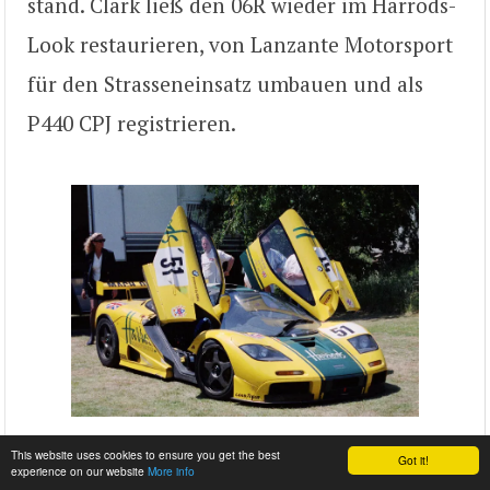
stand. Clark ließ den 06R wieder im Harrods-
Look restaurieren, von Lanzante Motorsport
für den Strasseneinsatz umbauen und als
P440 CPJ registrieren.
This website uses cookies to ensure you get the best
Got it!
07R
wurde an den wohlhabenden
experience on our website
More info