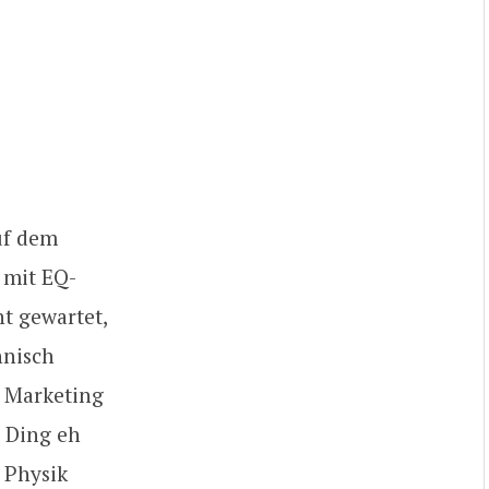
uf dem
 mit EQ-
ht gewartet,
hnisch
s Marketing
s Ding eh
e Physik