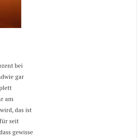
ozent bei
ndwie gar
plett
hr am
ird, das ist
ür seit
 dass gewisse