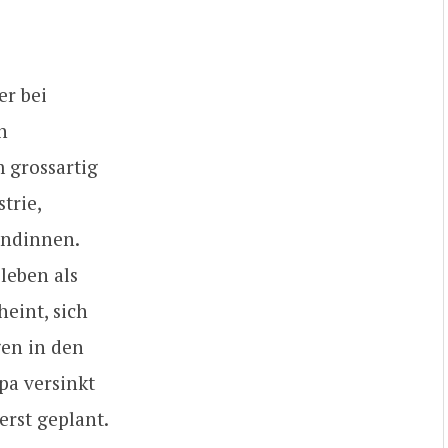
er bei
h
m grossartig
trie,
undinnen.
leben als
eint, sich
gen in den
pa versinkt
erst geplant.