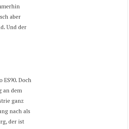
immerhin
isch aber
nd. Und der
o ES90. Doch
ig an dem
strie ganz
ung nach als
g, der ist