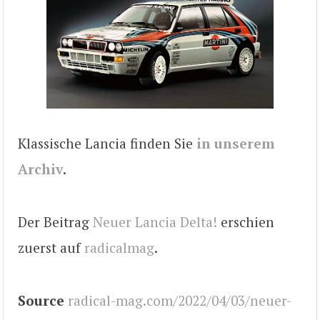
Klassische Lancia finden Sie
in unserem
Archiv
.
Der Beitrag
Neuer Lancia Delta!
erschien
zuerst auf
radicalmag
.
Source
radical-mag.com/2022/04/03/neuer-