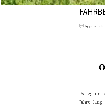
FAHRB
by
peter ruch
O
Es begann s
Jahre lang