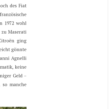
och des Fiat
französische
en 1972 wohl
 zu Maserati
Citroën ging
leicht gönnte
anni Agnelli
matik, keine
niger Geld –
h so manche