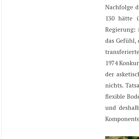
Nachfolge d
130 hätte ü
Regierung: 
das Gefühl,
transferier
1974 Konkurs
der asketis
nichts. Tat
flexible Bo
und deshal
Komponenten