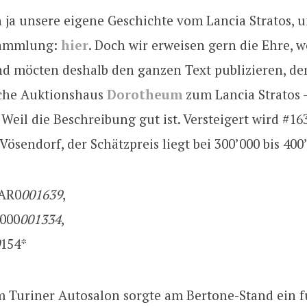
n ja unsere eigene Geschichte vom Lancia Stratos, 
Sammlung:
hier
. Doch wir erweisen gern die Ehre, 
nd möcten deshalb den ganzen Text publizieren, de
sche Auktionshaus
Dorotheum
zum Lancia Stratos 
. Weil die Beschreibung gut ist. Versteigert wird #16
n Vösendorf, der Schätzpreis liegt bei 300’000 bis 400
9AR0
001639
,
000
001334
,
154*
m Turiner Autosalon sorgte am Bertone-Stand ein fu