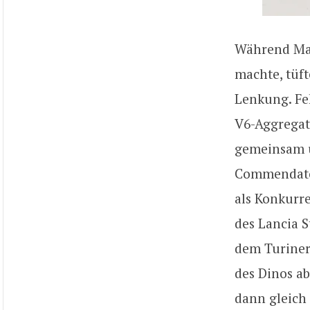
Während Mar
machte, tüft
Lenkung. Feh
V6-Aggregat 
gemeinsam u
Commendator
als Konkurr
des Lancia S
dem Turiner 
des Dinos ab
dann gleich