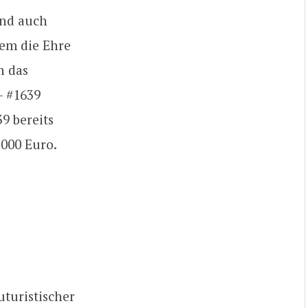
und auch
wem die Ehre
n das
– #1639
39 bereits
’000 Euro.
turistischer