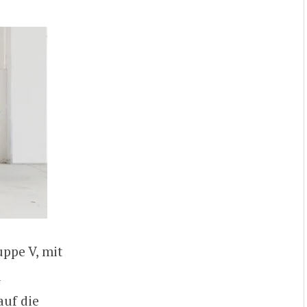
uppe V, mit
d
auf die