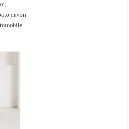
re,
bato davon
utomobile