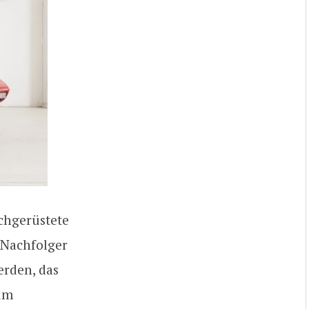
chgerüstete
 Nachfolger
erden, das
um