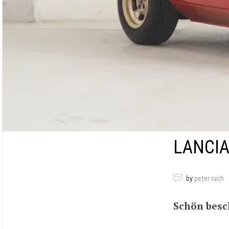
LANCIA
by
peter ruch
Schön besc