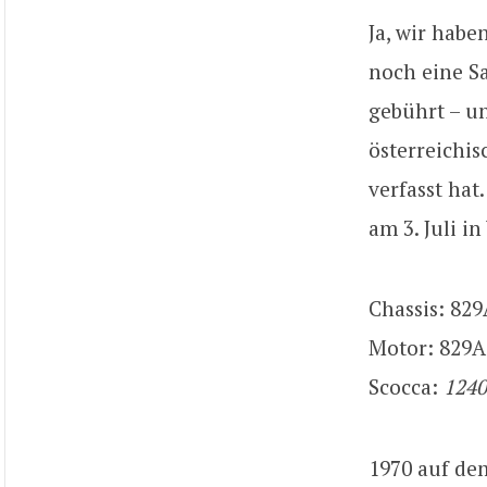
Ja, wir habe
noch eine 
gebührt – u
österreichi
verfasst hat
am 3. Juli i
Chassis: 82
Motor: 829A
Scocca:
1240
1970 auf de