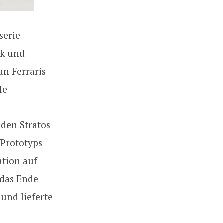
serie
rk und
an Ferraris
le
den Stratos
 Prototyps
ation auf
 das Ende
und lieferte