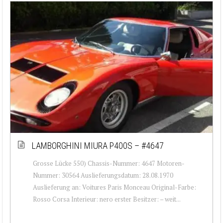
LAMBORGHINI MIURA P400S – #4647
Grosse Lücke 550) Chassis-Nummer: 4647 Motoren-
Nummer: 30564 Auslieferungsdatum: 28.08.1970
Auslieferung an: Voitures Paris Monceau Original-Farbe:
Rosso Corsa Interieur: nero erster Besitzer: – weit...