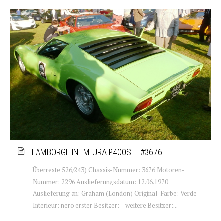
LAMBORGHINI MIURA P400S – #3676
Überreste 526/243) Chassis-Nummer: 3676 Motoren-
Nummer: 2296 Auslieferungsdatum: 12.06.1970
Auslieferung an: Graham (London) Original-Farbe: Verde
Interieur: nero erster Besitzer: – weitere Besitzer:...