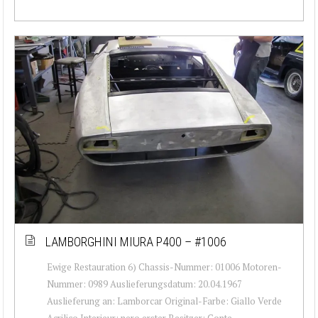
LAMBORGHINI MIURA P400 – #1006
Ewige Restauration 6) Chassis-Nummer: 01006 Motoren-
Nummer: 0989 Auslieferungsdatum: 20.04.1967
Auslieferung an: Lamborcar Original-Farbe: Giallo Verde
Acrilico Interieur: nero erster Besitzer: Conte...