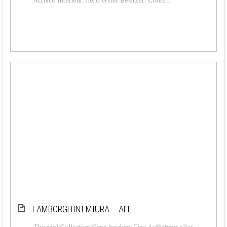
LAMBORGHINI MIURA – ALL
The real Collection Ganz trocken: Eine Auflistung aller