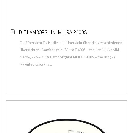
DIE LAMBORGHINI MIURA P400S
Die Übersicht Es ist dies die Übersicht über die verschiedenen
Übersichten: Lamborghini Miura P400S – the list (1) («solid
discs», 276 – 499) Lamborghini Miura P400S – the list (2)
(«vented discs», 5...