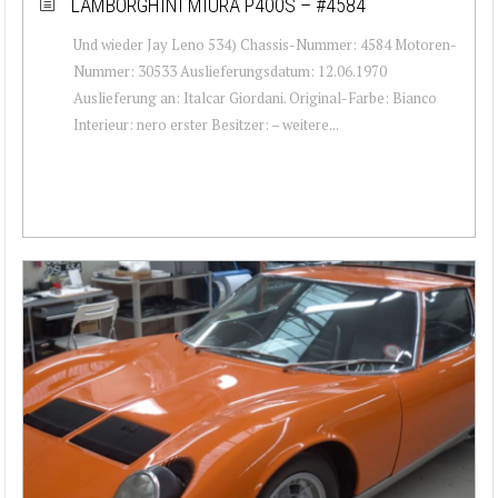
LAMBORGHINI MIURA P400S – #4584
Und wieder Jay Leno 534) Chassis-Nummer: 4584 Motoren-
Nummer: 30533 Auslieferungsdatum: 12.06.1970
Auslieferung an: Italcar Giordani. Original-Farbe: Bianco
Interieur: nero erster Besitzer: – weitere...