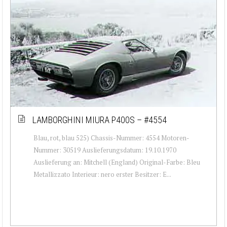
LAMBORGHINI MIURA P400S – #4554
Blau, rot, blau 525) Chassis-Nummer: 4554 Motoren-
Nummer: 30519 Auslieferungsdatum: 19.10.1970
Auslieferung an: Mitchell (England) Original-Farbe: Bleu
Metallizzato Interieur: nero erster Besitzer: E...