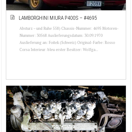
LAMBORGHINI MIURA P400S – #4695
Absturz – und Ruhe 558) Chassis-Nummer: 4695 Motoren-
Nummer: 30568 Auslieferungsdatum: 30.09.1970
Auslieferung an: Foitek (Schweiz) Original-Farbe: Rosso
Corsa Interieur: bleu erster Besitzer: Wolfga...