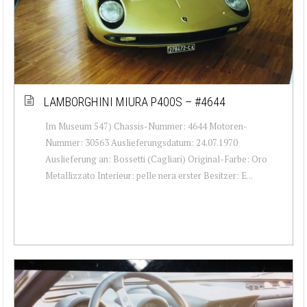
LAMBORGHINI MIURA P400S – #4644
Im Museum 547) Chassis-Nummer: 4644 Motoren-
Nummer: 30563 Auslieferungsdatum: 24.07.1970
Auslieferung an: Bossetti (Cagliari) Original-Farbe: Oro
Metallizzato Interieur: pelle nera erster Besitzer: E...