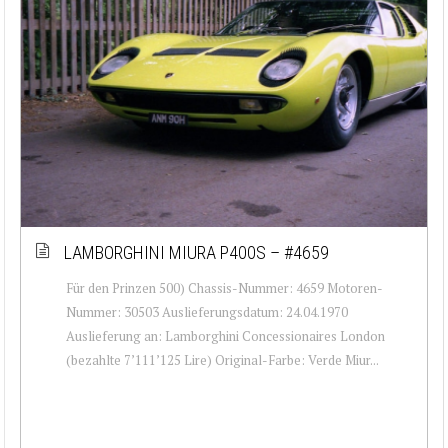
LAMBORGHINI MIURA P400S – #4659
Für den Prinzen 500) Chassis-Nummer: 4659 Motoren-
Nummer: 30503 Auslieferungsdatum: 24.04.1970
Auslieferung an: Lamborghini Concessionaires London
(bezahlte 7’111’125 Lire) Original-Farbe: Verde Miur...