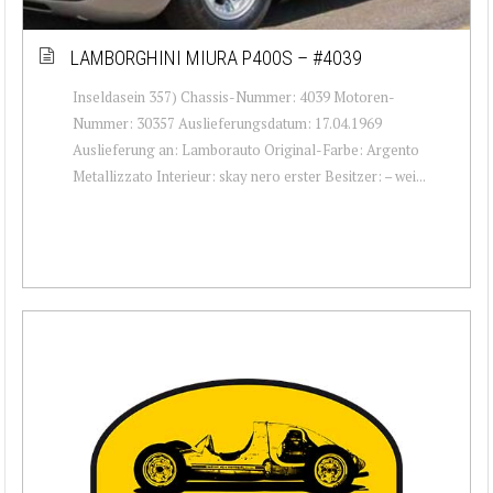
LAMBORGHINI MIURA P400S – #4039
Inseldasein 357) Chassis-Nummer: 4039 Motoren-
Nummer: 30357 Auslieferungsdatum: 17.04.1969
Auslieferung an: Lamborauto Original-Farbe: Argento
Metallizzato Interieur: skay nero erster Besitzer: – wei...