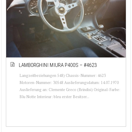
LAMBORGHINI MIURA P400S – #4623
Langzeitbeziehungen 548) Chassis-Nummer: 4623
Motoren-Nummer: 30548 Auslieferungsdatum: 14.07.1970
Auslieferung an: Clemente Greco (Brindisi) Original-Farbe:
Blu Notte Interieur: bleu erster Besitzer...