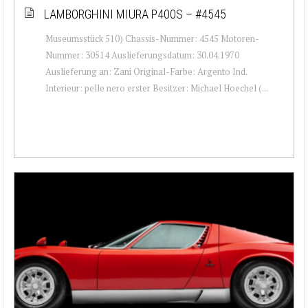
LAMBORGHINI MIURA P400S – #4545
Museumsstück 510) Chassis-Nummer: 4545 Motoren-
Nummer: 30514 Auslieferungsdatum: 30.04.1970
Auslieferung an: Zani Original-Farbe: Argento Ind.
Interieur: pelle nero erster Besitzer: Michael Hoechel (...