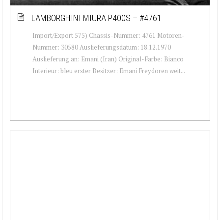
LAMBORGHINI MIURA P400S – #4761
Import/Export 575) Chassis-Nummer: 4761 Motoren-
Nummer: 30580 Auslieferungsdatum: 18.12.1970
Auslieferung an: Emani (Iran) Original-Farbe: Bianco
Interieur: bleu erster Besitzer: Emani Freydoren weit...