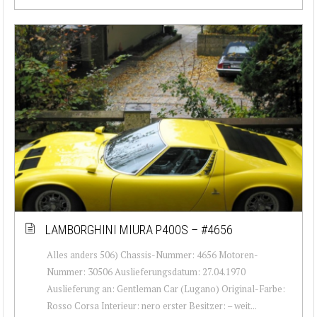
LAMBORGHINI MIURA P400S – #4656
Alles anders 506) Chassis-Nummer: 4656 Motoren-
Nummer: 30506 Auslieferungsdatum: 27.04.1970
Auslieferung an: Gentleman Car (Lugano) Original-Farbe:
Rosso Corsa Interieur: nero erster Besitzer: – weit...