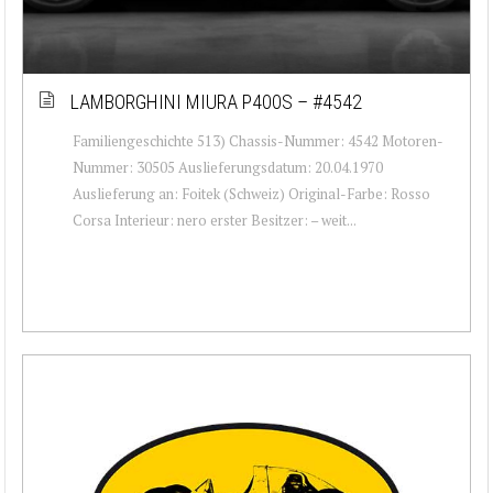
LAMBORGHINI MIURA P400S – #4542
Familiengeschichte 513) Chassis-Nummer: 4542 Motoren-
Nummer: 30505 Auslieferungsdatum: 20.04.1970
Auslieferung an: Foitek (Schweiz) Original-Farbe: Rosso
Corsa Interieur: nero erster Besitzer: – weit...