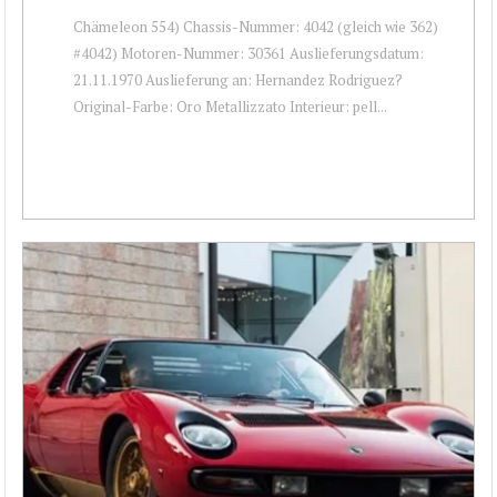
Chämeleon 554) Chassis-Nummer: 4042 (gleich wie 362)
#4042) Motoren-Nummer: 30361 Auslieferungsdatum:
21.11.1970 Auslieferung an: Hernandez Rodriguez?
Original-Farbe: Oro Metallizzato Interieur: pell...