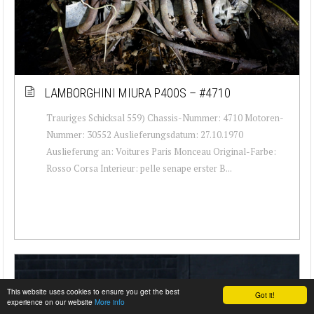
LAMBORGHINI MIURA P400S – #4710
Trauriges Schicksal 559) Chassis-Nummer: 4710 Motoren-
Nummer: 30552 Auslieferungsdatum: 27.10.1970
Auslieferung an: Voitures Paris Monceau Original-Farbe:
Rosso Corsa Interieur: pelle senape erster B...
This website uses cookies to ensure you get the best
Got it!
experience on our website
More info