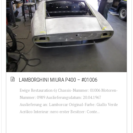
LAMBORGHINI MIURA P400 – #01006
Ewige Restauration 6) Chassis-Nummer: 01006 Motoren-
Nummer: 0989 Auslieferungsdatum: 20.04.1967
Auslieferung an: Lamborcar Original-Farbe: Giallo Verde
Acrilico Interieur: nero erster Besitzer: Conte...