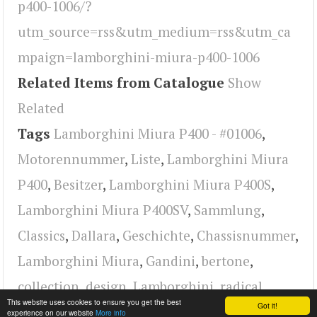
p400-1006/?
utm_source=rss&utm_medium=rss&utm_ca
mpaign=lamborghini-miura-p400-1006
Related Items from Catalogue
Show
Related
Tags
Lamborghini Miura P400 - #01006
,
Motorennummer
,
Liste
,
Lamborghini Miura
P400
,
Besitzer
,
Lamborghini Miura P400S
,
Lamborghini Miura P400SV
,
Sammlung
,
Classics
,
Dallara
,
Geschichte
,
Chassisnummer
,
Lamborghini Miura
,
Gandini
,
bertone
,
collection
,
design
,
Lamborghini
,
radical
This website uses cookies to ensure you get the best
Got it!
experience on our website
More info