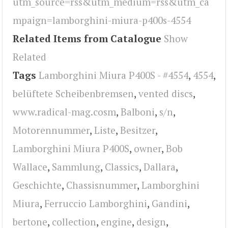
utm_source=rss&utm_medium=rss&utm_ca
mpaign=lamborghini-miura-p400s-4554
Related Items from Catalogue
Show
Related
Tags
Lamborghini Miura P400S - #4554
,
4554
,
belüftete Scheibenbremsen
,
vented discs
,
www.radical-mag.cosm
,
Balboni
,
s/n
,
Motorennummer
,
Liste
,
Besitzer
,
Lamborghini Miura P400S
,
owner
,
Bob
Wallace
,
Sammlung
,
Classics
,
Dallara
,
Geschichte
,
Chassisnummer
,
Lamborghini
Miura
,
Ferruccio Lamborghini
,
Gandini
,
bertone
,
collection
,
engine
,
design
,