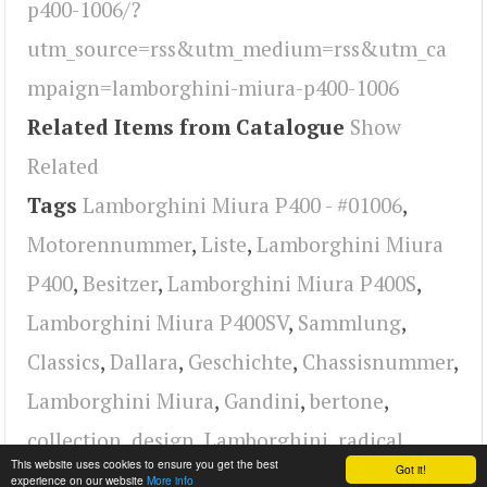
p400-1006/?
utm_source=rss&utm_medium=rss&utm_ca
mpaign=lamborghini-miura-p400-1006
Related Items from Catalogue
Show
Related
Tags
Lamborghini Miura P400 - #01006
,
Motorennummer
,
Liste
,
Lamborghini Miura
P400
,
Besitzer
,
Lamborghini Miura P400S
,
Lamborghini Miura P400SV
,
Sammlung
,
Classics
,
Dallara
,
Geschichte
,
Chassisnummer
,
Lamborghini Miura
,
Gandini
,
bertone
,
collection
,
design
,
Lamborghini
,
radical
This website uses cookies to ensure you get the best
Got it!
experience on our website
More info