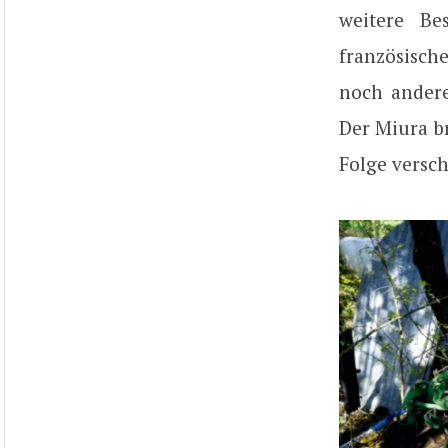
weitere Be
französisch
noch andere
Der Miura b
Folge versc