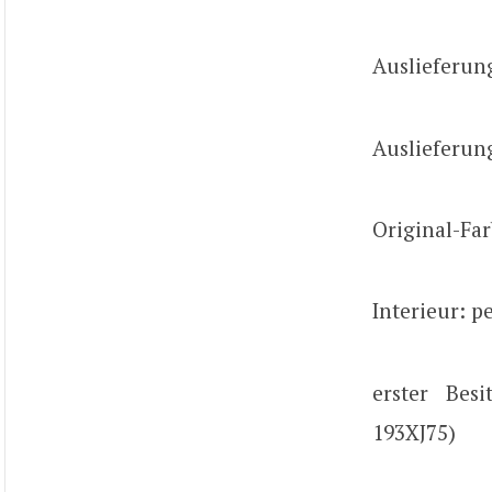
Auslieferun
Auslieferun
Original-Far
Interieur: p
erster Besi
193XJ75)