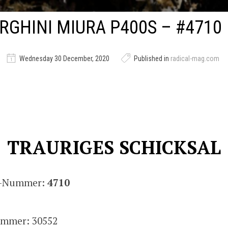
GHINI MIURA P400S – #4710
Wednesday 30 December, 2020
Published in
radical-mag.com
TRAURIGES SCHICKSAL
is-Nummer:
4710
mmer: 30552