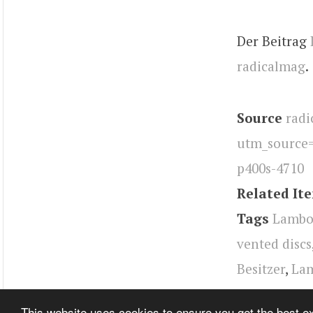
Der Beitrag
radicalmag
.
Source
radi
utm_source
p400s-4710
Related It
Tags
Lambor
vented discs
Besitzer
,
Lam
Classics
,
Dal
This website uses cookies to ensure you get the best 