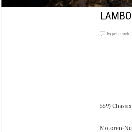
LAMBOR
by
peter ruch
559) Chass
Motoren-Nu