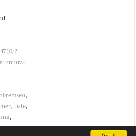
auf
4710/?
i-miura-
enbremsen
,
mer
,
Liste
,
ung
,
ra
,
Ferruccio
Got it!