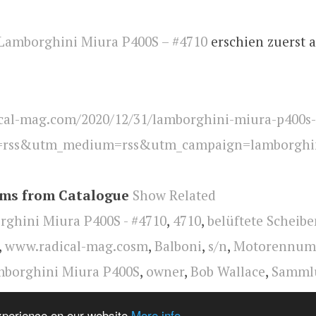
Lamborghini Miura P400S – #4710
erschien zuerst 
cal-mag.com/2020/12/31/lamborghini-miura-p400s-
=rss&utm_medium=rss&utm_campaign=lamborghin
ems from Catalogue
Show Related
ghini Miura P400S - #4710
,
4710
,
belüftete Scheib
,
www.radical-mag.cosm
,
Balboni
,
s/n
,
Motorennum
borghini Miura P400S
,
owner
,
Bob Wallace
,
Samml
lara
,
Geschichte
,
Chassisnummer
,
Lamborghini Miu
experience on our website
More info