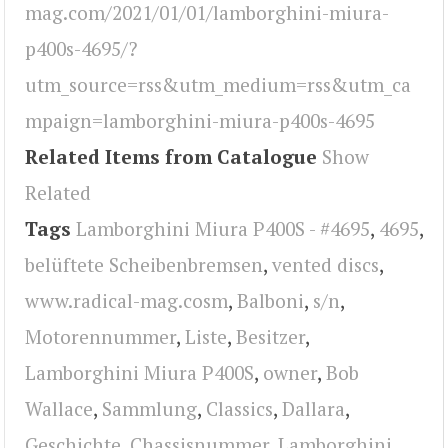
mag.com/2021/01/01/lamborghini-miura-
p400s-4695/?
utm_source=rss&utm_medium=rss&utm_ca
mpaign=lamborghini-miura-p400s-4695
Related Items from Catalogue
Show
Related
Tags
Lamborghini Miura P400S - #4695
,
4695
,
belüftete Scheibenbremsen
,
vented discs
,
www.radical-mag.cosm
,
Balboni
,
s/n
,
Motorennummer
,
Liste
,
Besitzer
,
Lamborghini Miura P400S
,
owner
,
Bob
Wallace
,
Sammlung
,
Classics
,
Dallara
,
Geschichte
,
Chassisnummer
,
Lamborghini