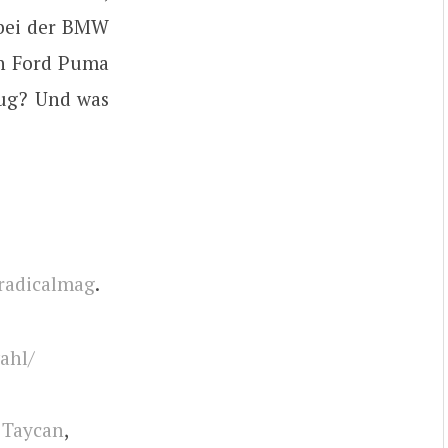
 bei der BMW
en Ford Puma
eug? Und was
radicalmag
.
ahl/
 Taycan
,