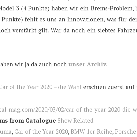
Model 3 (4 Punkte) haben wir ein Brems-Problem,
4 Punkte) fehlt es uns an Innovationen, was für d
noch verstärkt gilt. War da noch ein siebtes Fahrz
aben wir ja da auch noch
unser Archiv
.
Car of the Year 2020 – die Wahl
erschien zuerst auf
cal-mag.com/2020/03/02/car-of-the-year-2020-die-w
ems from Catalogue
Show Related
Puma
,
Car of the Year 2020
,
BMW 1er-Reihe
,
Porsche