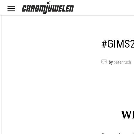
#GIMS2
by
peter ruch
W