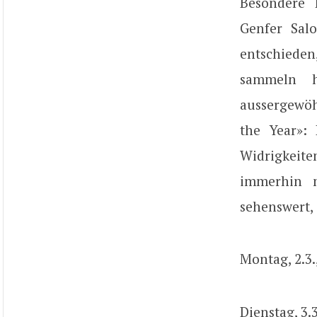
Besondere 
Genfer Salo
entschieden
sammeln h
aussergewö
the Year»: 
Widrigkeite
immerhin m
sehenswert, 
Montag, 2.3.
Dienstag, 3.