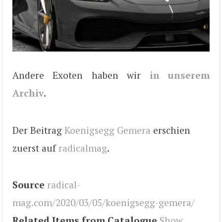
Andere Exoten haben wir
in unserem
Archiv
.
Der Beitrag
Koenigsegg Gemera
erschien
zuerst auf
radicalmag
.
Source
radical-
mag.com/2020/03/05/koenigsegg-gemera/
Related Items from Catalogue
Show