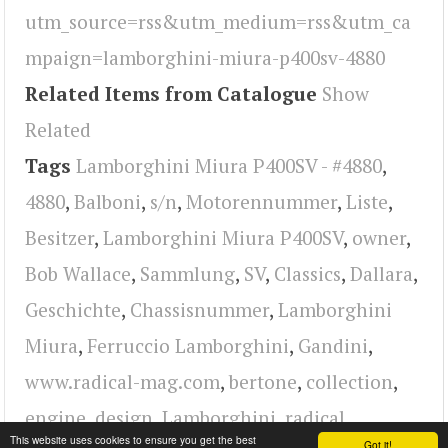
utm_source=rss&utm_medium=rss&utm_ca
mpaign=lamborghini-miura-p400sv-4880
Related Items from Catalogue
Show
Related
Tags
Lamborghini Miura P400SV - #4880
,
4880
,
Balboni
,
s/n
,
Motorennummer
,
Liste
,
Besitzer
,
Lamborghini Miura P400SV
,
owner
,
Bob Wallace
,
Sammlung
,
SV
,
Classics
,
Dallara
,
Geschichte
,
Chassisnummer
,
Lamborghini
Miura
,
Ferruccio Lamborghini
,
Gandini
,
www.radical-mag.com
,
bertone
,
collection
,
engine
,
design
,
Lamborghini
,
radical
This website uses cookies to ensure you get the best
Got it!