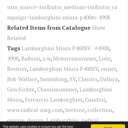
utm_source=rss&utm_medium=rss&utm_ca
mpaign=lamborghini-miura-p400sv-4908
Related Items from Catalogue
Show
Related
Tags
Lamborghini Miura P400SV - #4908
,
4908
,
Balboni
,
s/n
,
Motorennummer
,
Liste
,
Besitzer
,
Lamborghini Miura P400SV
,
owner
,
Bob Wallace
,
Sammlung
,
SV
,
Classics
,
Dallara
,
Geschichte
,
Chassisnummer
,
Lamborghini
Miura
,
Ferruccio Lamborghini
,
Gandini
,
www.radical-mag.com
,
bertone
,
collection
,
engine
,
design
,
Lamborghini
,
radical
This website uses cookies to ensure you get the best
Got it!