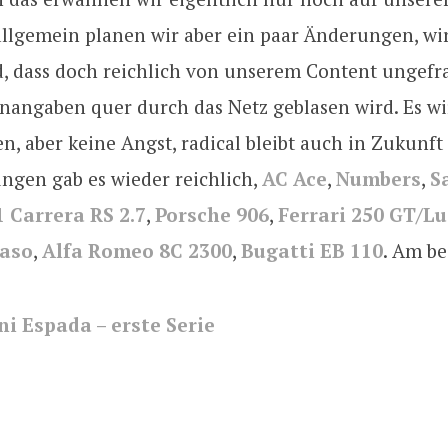
allgemein planen wir aber ein paar Änderungen, wir
id, dass doch reichlich von unserem Content ungefr
nangaben quer durch das Netz geblasen wird. Es wi
n, aber keine Angst, radical bleibt auch in Zukunft 
ngen gab es wieder reichlich,
AC Ace
,
Numbers
,
S
 Carrera RS 2.7
,
Porsche 906
,
Ferrari 250 GT/L
aso
,
Alfa Romeo 8C 2300
,
Bugatti EB 110
. Am be
i Espada – erste Serie