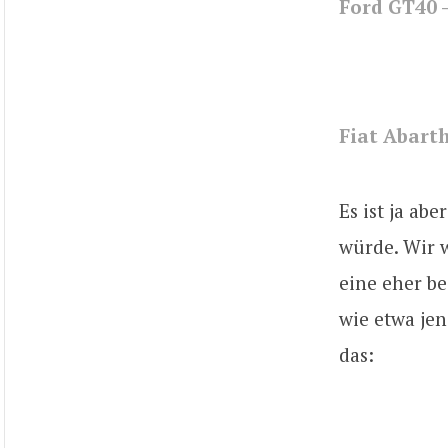
Ford GT40 
Fiat Abart
Es ist ja ab
würde. Wir w
eine eher be
wie etwa jen
das: