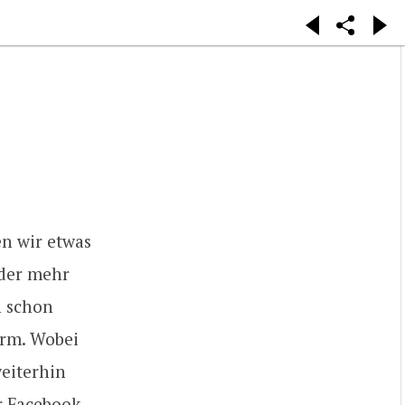
n wir etwas
eder mehr
n schon
irm. Wobei
eiterhin
r Facebook-