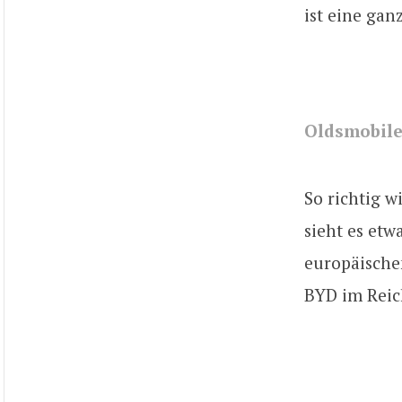
ist eine gan
Oldsmobile
So richtig w
sieht es etw
europäischen
BYD im Reic