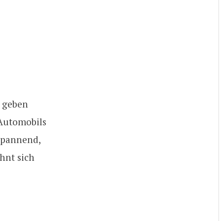
f geben
 Automobils
 spannend,
hnt sich