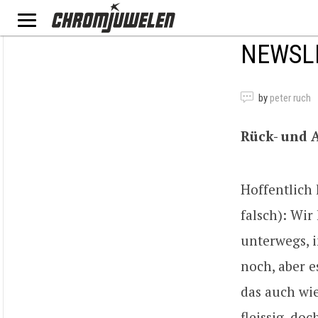
NEWSLE
by
peter ruch
Rück- und 
Hoffentlich
falsch): Wi
unterwegs, 
noch, aber e
das auch wi
fleissig, do