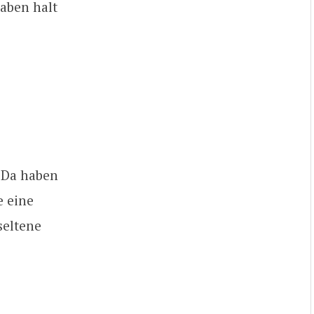
haben halt
 Da haben
e eine
seltene