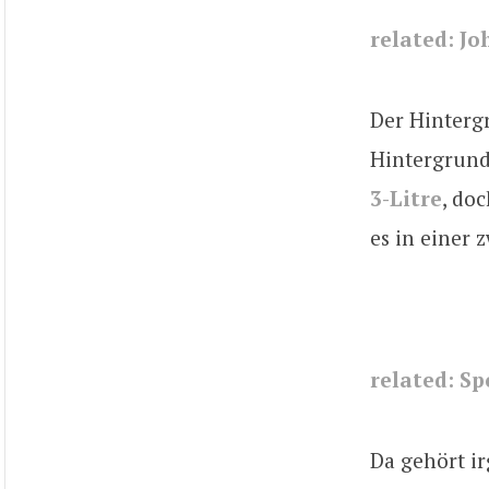
related: Jo
Der Hintergr
Hintergrund 
3-Litre
, do
es in einer 
related: S
Da gehört i