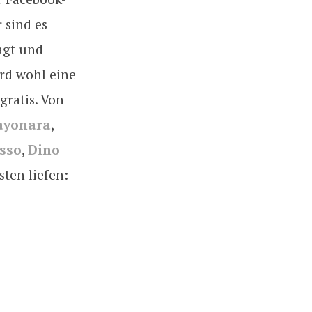
 sind es
agt und
rd wohl eine
gratis. Von
ayonara
,
usso
,
Dino
sten liefen: