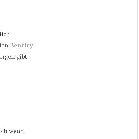
lich
 den
Bentley
ungen gibt
auch wenn