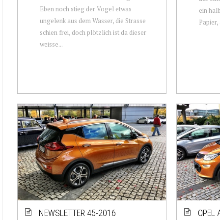
Eben noch stieg der Vogel etwas
ein hal
ungelenk aus dem Wasser, die Strasse
Papier, 
schien frei, doch plötzlich ist da dieser
weisse...
NEWSLETTER 45-2016
OPEL 