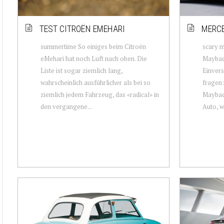
TEST CITROËN EMEHARI
MERC
summertime So einiges beim Citroën
scary 
eMehari hat noch Luft nach oben. Die
Maybac
Liste ist sogar ziemlich lang,
Einvers
wahrscheinlich ausführlicher als bei so
fragen:
ziemlich jedem Fahrzeug, das «radical» in
Maybach
den vergangene...
Auto, w