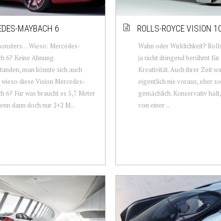
EDES-MAYBACH 6
ROLLS-ROYCE VISION 1
monsters… Wieso: Mercedes-
Wahn oder Wirklichkeit? Roll
h 6? Keine Ahnung.
ja nicht dringend berühmt für
tanden, man könnte sich auch
Kreativität. Auch ihrer Zeit w
 wieso diese Vision Mercedes-
eigentlich nie voraus, eher so
 6? Für was braucht es 5,7 Meter
gemächlich. Konservativ halt
enn dann doch nur 2+2 M...
von einer ...