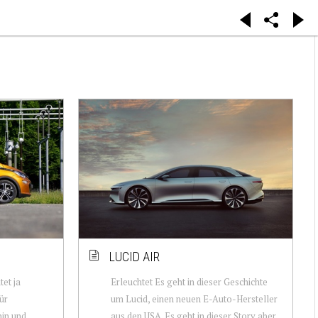
LUCID AIR
tet ja
Erleuchtet Es geht in dieser Geschichte
ür
um Lucid, einen neuen E-Auto-Hersteller
in und
aus den USA. Es geht in dieser Story aber