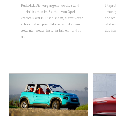
Rückblick Die vergangene Woche stand
Sitzpro
so ein bisschen im Zeichen von Opel.
schon g
«radical» war in Rüsselsheim, durfte vorab
endlich
schon mal ein paar Kilometer mit einem
jetzt e
getarnten neuen Insignia fahren – und ihn
das kön
a...