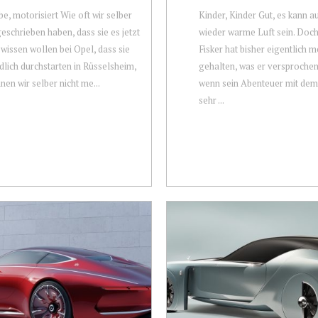
be, motorisiert Wie oft wir selber
Kinder, Kinder Gut, es kann a
eschrieben haben, dass sie es jetzt
wieder warme Luft sein. Doch
 wissen wollen bei Opel, dass sie
Fisker hat bisher eigentlich m
ndlich durchstarten in Rüsselsheim,
gehalten, was er versprochen
nen wir selber nicht me...
wenn sein Abenteuer mit dem
sehr ...