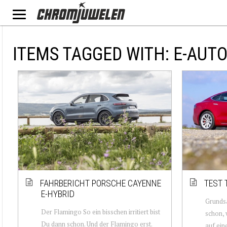
ITEMS TAGGED WITH: E-AUT
FAHRBERICHT PORSCHE CAYENNE
TEST 
E-HYBRID
Grundsä
Der Flamingo So ein bisschen irritiert bist
schon,
Du dann schon. Und der Flamingo erst.
auf ein