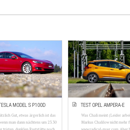
O
TESLA MODEL S P100D
TEST OPEL AMPERA-E
tzlich Gut, etwas ärgerlich ist das
Was Chali meint (Leider arbei
 wenn man dann nächtens um 23.30
Markus Chalilow nicht mehr f
er tristen, dunklen Raststätte noch
www.radical-mag.com. Aber h