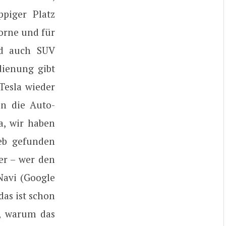
piger Platz
vorne und für
nd auch SUV
dienung gibt
Tesla wieder
in die Auto-
a, wir haben
ieb gefunden
er – wer den
Navi (Google
das ist schon
, warum das