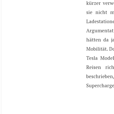
kürzer verw
sie nicht m
Ladestati
Argumentati
hätten da j
Mobilität. 
Tesla Model
Reisen ric
beschriebe
Supercharg