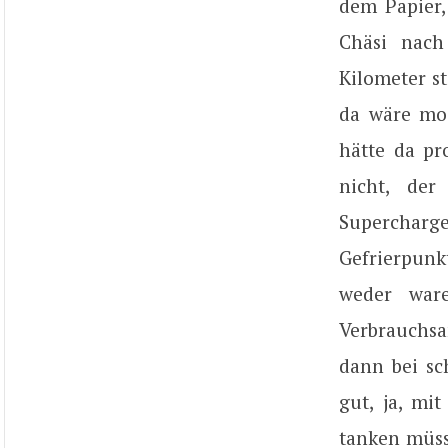
dem Papier,
Chäsi nach
Kilometer s
da wäre moc
hätte da pr
nicht, de
Supercharge
Gefrierpunk
weder war
Verbrauchs
dann bei sc
gut, ja, mi
tanken müss