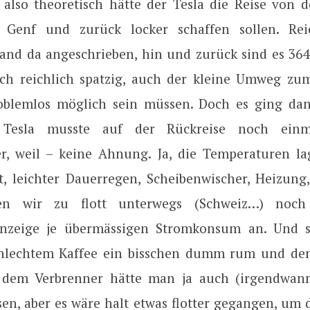
 also theoretisch hätte der Tesla die Reise von de
 Genf und zurück locker schaffen sollen. Rei
tand da angeschrieben, hin und zurück sind es 364
h reichlich spatzig, auch der kleine Umweg zu
oblemlos möglich sein müssen. Doch es ging da
r Tesla musste auf der Rückreise noch ein
r, weil – keine Ahnung. Ja, die Temperaturen 
t, leichter Dauerregen, Scheibenwischer, Heizung,
en wir zu flott unterwegs (Schweiz…) noch 
anzeige je übermässigen Stromkonsum an. Und s
hlechtem Kaffee ein bisschen dumm rum und den
t dem Verbrenner hätte man ja auch (irgendwan
en, aber es wäre halt etwas flotter gegangen, um d