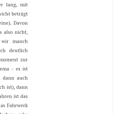
r lang, mit
wicht beträgt
eine). Davon
a also nicht,
 wir manch
ch deutlich
hmoment zur
ema – es ist
n dann auch
h ist), dann
ahren ist das
 das Fahrwerk