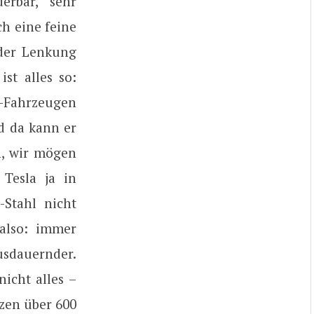
erbar, sehr
ch eine feine
der Lenkung
st alles so:
e-Fahrzeugen
d da kann er
n, wir mögen
 Tesla ja in
Stahl nicht
also: immer
usdauernder.
nicht alles –
zen über 600