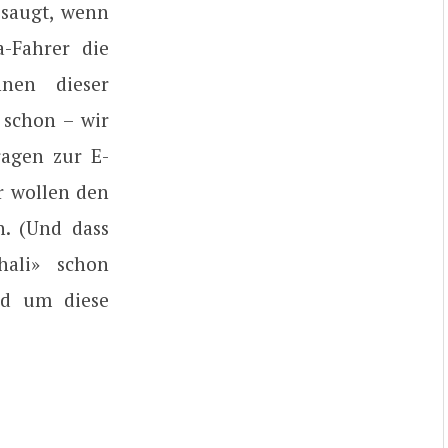
 saugt, wenn
a-Fahrer die
nen dieser
 schon – wir
ragen zur E-
r wollen den
n. (Und dass
hali» schon
nd um diese