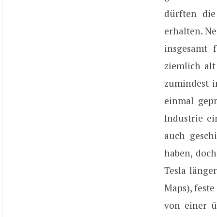
dürften di
erhalten. Ne
insgesamt 
ziemlich al
zumindest i
einmal gepr
Industrie e
auch geschi
haben, doch
Tesla länge
Maps), feste
von einer 