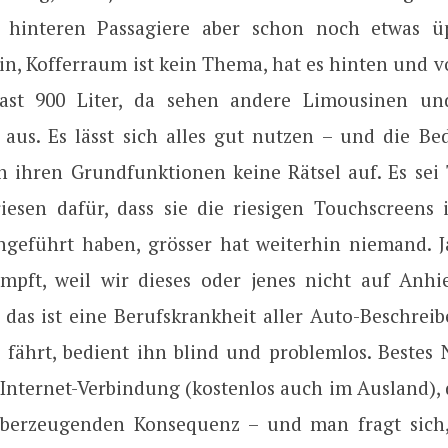
e hinteren Passagiere aber schon noch etwas üp
in, Kofferraum ist kein Thema, hat es hinten und 
fast 900 Liter, da sehen andere Limousinen u
t aus. Es lässt sich alles gut nutzen – und die Be
n ihren Grundfunktionen keine Rätsel auf. Es sei 
iesen dafür, dass sie die riesigen Touchscreens 
ingeführt haben, grösser hat weiterhin niemand. J
mpft, weil wir dieses oder jenes nicht auf Anh
 das ist eine Berufskrankheit aller Auto-Beschreib
r fährt, bedient ihn blind und problemlos. Bestes 
 Internet-Verbindung (kostenlos auch im Ausland), 
überzeugenden Konsequenz – und man fragt sich