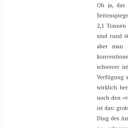
Oh ja, das
Seitenspiege
2,1 Tonnen 
sind rund 60
aber man 
konvention
schwerer i
Verfügung s
wirklich b
noch den «v
ist das: gro
Ding des Ame