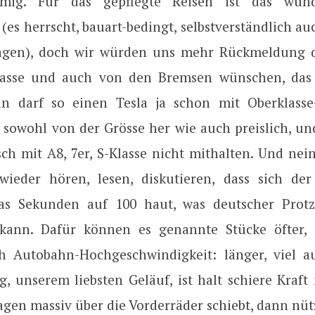
ig. Für das gepflegte Reisen ist das wund
(es herrscht, bauart-bedingt, selbstverständlich au
gen), doch wir würden uns mehr Rückmeldung 
asse und auch von den Bremsen wünschen, das i
an darf so einen Tesla ja schon mit Oberklass
, sowohl von der Grösse her wie auch preislich, un
ch mit A8, 7er, S-Klasse nicht mithalten. Und nei
 wieder hören, lesen, diskutieren, dass sich der
s Sekunden auf 100 haut, was deutscher Protz-
kann. Dafür können es genannte Stücke öfter, 
h Autobahn-Hochgeschwindigkeit: länger, viel a
 unserem liebsten Geläuf, ist halt schiere Kraft 
gen massiv über die Vorderräder schiebt, dann nüt