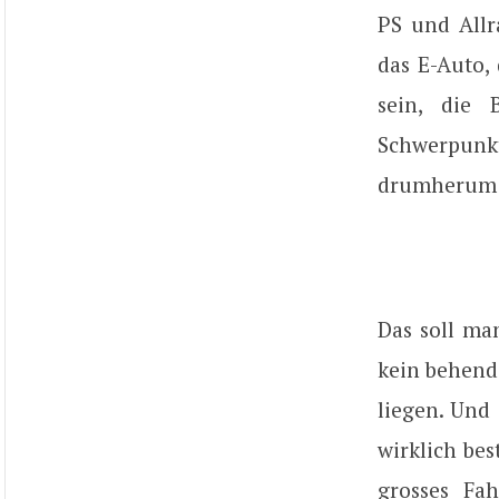
PS und Allr
das E-Auto,
sein, die 
Schwerpunkt
drumherum 
Das soll man
kein behend
liegen. Und 
wirklich bes
grosses Fa