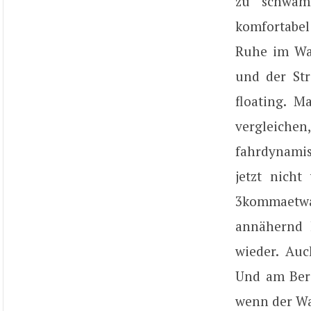
zu schwamm
komfortabel 
Ruhe im Wa
und der Str
floating. M
vergleichen
fahrdynamis
jetzt nicht
3kommaetwa
annähernd 
wieder. Auc
Und am Berg,
wenn der Wa