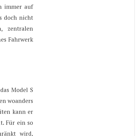
ch immer auf
s doch nicht
, zentralen
nes Fahrwerk
s das Model S
ken woanders
eiten kann er
t. Für ein so
ränkt wird,