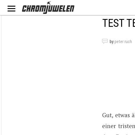
TEST T
by
peter ruch
Gut, etwas 
einer trist