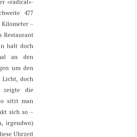
r «radical»-
chweite 477
 Kilometer –
m Restaurant
nn halt doch
mal an den
lagen um den
 Licht, doch
zeigte die
o sitzt man
kt sich so –
n, irgendwo)
iese Uhrzeit