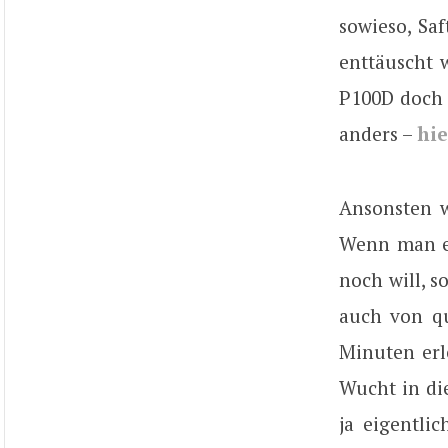
sowieso, Saf
enttäuscht 
P100D doch 
anders –
hie
Ansonsten w
Wenn man et
noch will, s
auch von qu
Minuten erl
Wucht in die
ja eigentli