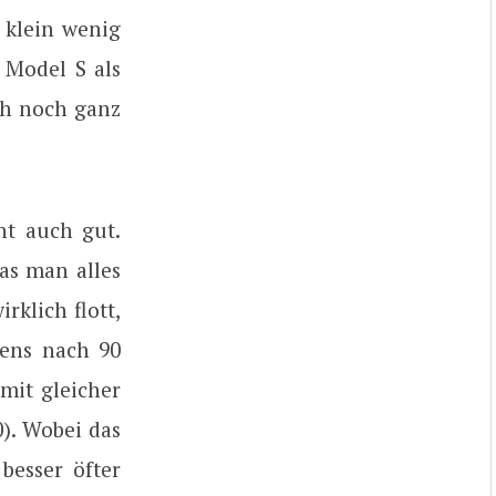
n klein wenig
 Model S als
ch noch ganz
ht auch gut.
as man alles
rklich flott,
tens nach 90
mit gleicher
0). Wobei das
besser öfter