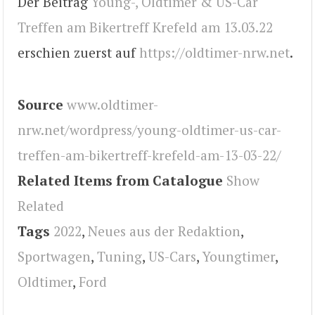
Der Beitrag
Young-, Oldtimer & US-Car
Treffen am Bikertreff Krefeld am 13.03.22
erschien zuerst auf
https://oldtimer-nrw.net
.
Source
www.oldtimer-
nrw.net/wordpress/young-oldtimer-us-car-
treffen-am-bikertreff-krefeld-am-13-03-22/
Related Items from Catalogue
Show
Related
Tags
2022
,
Neues aus der Redaktion
,
Sportwagen
,
Tuning
,
US-Cars
,
Youngtimer
,
Oldtimer
,
Ford