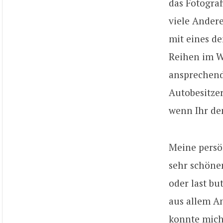
das Fotograf
viele Andere
mit eines d
Reihen im We
ansprechend
Autobesitzer
wenn Ihr de
Meine persö
sehr schöne
oder last bu
aus allem A
konnte mich