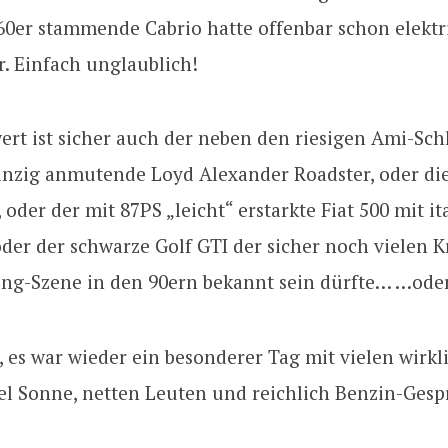
60er stammende Cabrio hatte offenbar schon elektr
. Einfach unglaublich!
rt ist sicher auch der neben den riesigen Ami-Schl
inzig anmutende Loyd Alexander Roadster, oder di
, oder der mit 87PS „leicht“ erstarkte Fiat 500 mit it
der der schwarze Golf GTI der sicher noch vielen K
ing-Szene in den 90ern bekannt sein dürfte… …od
o, es war wieder ein besonderer Tag mit vielen wirk
eel Sonne, netten Leuten und reichlich Benzin-Gesp