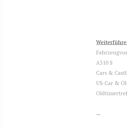
Weiterführe
Fahrzeugvors
A310 S
Cars & Castl
US-Car & Ol
Oldtimertref
—