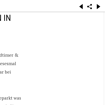
 IN
ldtimer &
iesesmal
ar bei
geparkt was