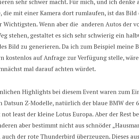
ieren sehr schwer macht. Für mich, und ich denke 
, die mit einer Kamera dort rumlaufen, ist das Bild
er Wichtigsten. Wenn aber die anderen Autos der v
g stehen, gestaltet es sich sehr schwierig ein hal
es Bild zu generieren. Da ich zum Beispiel meine B
n kostenlos auf Anfrage zur Verfügung stelle, wäre 
mnächst mal darauf achten würdet.
nlichen Highlights bei diesem Event waren zum Ein
n Datsun Z-Modelle, natürlich der blaue BMW der 6
t not least der kleine Lotus Europa. Aber der Rest 
nderen aber bestimmt nicht aus schnöder „Hausma
 auch der rote Thunderbird überzeugen. Dieses au