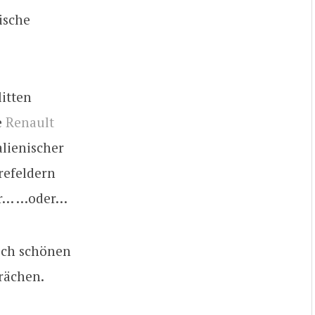
ische
itten
e
Renault
alienischer
refeldern
er… …oder…
lich schönen
rächen.