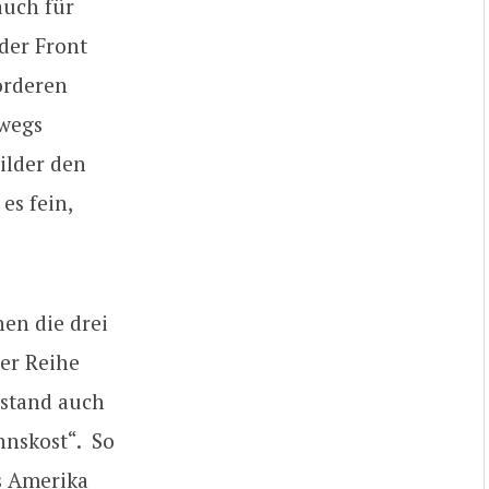
auch für
 der Front
orderen
bwegs
ilder den
es fein,
en die drei
er Reihe
bestand auch
nnskost“. So
s Amerika