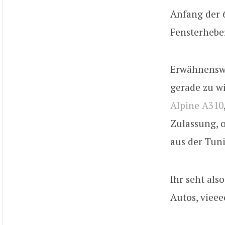
Anfang der 
Fensterheber
Erwähnenswe
gerade zu w
Alpine A310
Zulassung, o
aus der Tun
Ihr seht als
Autos, viee