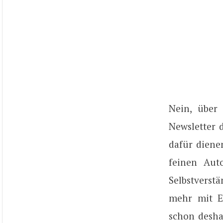
Nein, über
Newsletter d
dafür diene
feinen Aut
Selbstverst
mehr mit E-
schon desha