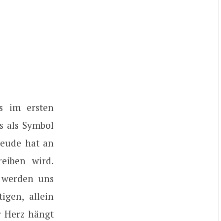
s im ersten
ss als Symbol
reude hat an
eiben wird.
r werden uns
igen, allein
r Herz hängt