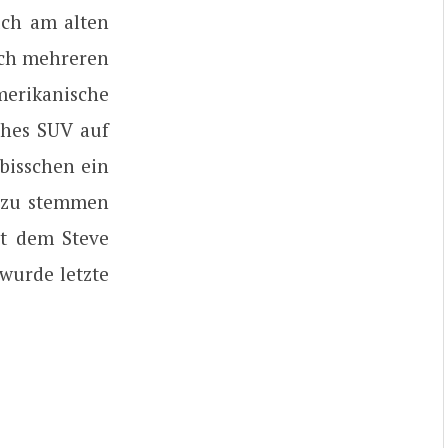
uch am alten
ich mehreren
erikanische
ches SUV auf
bisschen ein
t zu stemmen
t dem Steve
 wurde letzte